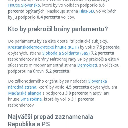
Hnutie Slovensko
, ktoré by vo voľbách podporilo
9,6
percenta
opýtaných. Nasleduje strana
Hlas-SD
, vo voľbách
by ju podporilo
8,4 percenta
voličov.
Kto by prekročil brány parlamentu?
Do parlamentu by sa ešte dostali tri politické subjekty.
Kresťanskodemokratické hnutie (KDH)
by volilo
7,5 percenta
opýtaných, stranu
Sloboda a Solidarita (SaS)
7,2 percenta
respondentov a brány Národnej rady SR by prekročila ešte v
súčasnosti mimoparlamentná strana
Demokrati
, s voličskou
podporou na úrovni
5,2 percenta
.
Do zákonodarného orgánu by sa nedostali
Slovenská
národná strana
, ktorú by volilo
4,5 percenta
opýtaných, ani
Maďarská aliancia
s podporou
3,8 percenta
hlasov, ani
hnutie
Sme rodina
, ktoré by volilo
3,1 percenta
respondentov.
Najväčší prepad zaznamenala
Republika a PS