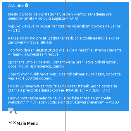
Preskočiť
Aktuálne
na
Mesto otvorilo denný stacionár, prvých klientov zariadenia pre
obsah
seniorov privíta v polovici augusta – FOTO
Vypukol ďalší veľký požiar, tentoraz vo vojenskom obvode na Záhorí
– FOTO
Radšej nosiť ako prosiť. Záchranár radí, čo si zbaliť na túru a ako sa
zachovať v krízovej situácii
Top foto dňa (7. august 2026): Včelie úle v Palestíne, streľba študenta
v Thajsku a Lovestream festival
Spoznajte Smolenice inak. Komentovaná prehliadka odhalí históriu
obce, Molpír aj Smolenický zámok
Zberný dvor v Dúbravke využilo za rok takmer 15-tisíc ľudí, odovzdali
viac ako 1 600 ton odpadu
Požiar v Braväcove sa rozšíril až na desať stavieb, jedna osoba sa
zranila a predpokladaná škoda je 400-tisíc eur – VIDEO, FOTO
Desivo vyzerajúca nehoda na D1. Dodávka zhorela v priebehu
niekoľkých minút, jeden vodič skončil s vážnymi zraneniami – VIDEO
Main Menu