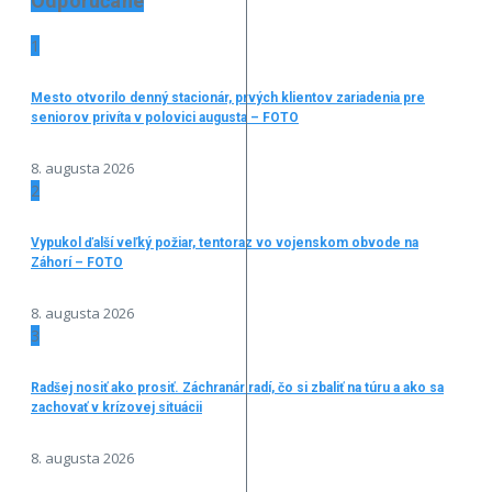
Odporúčané
1
Mesto otvorilo denný stacionár, prvých klientov zariadenia pre
seniorov privíta v polovici augusta – FOTO
8. augusta 2026
2
Vypukol ďalší veľký požiar, tentoraz vo vojenskom obvode na
Záhorí – FOTO
8. augusta 2026
3
Radšej nosiť ako prosiť. Záchranár radí, čo si zbaliť na túru a ako sa
zachovať v krízovej situácii
8. augusta 2026