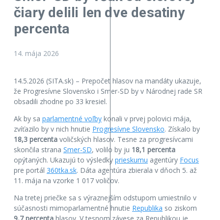
čiary delili len dve desatiny
percenta
14. mája 2026
14.5.2026 (SITA.sk) – Prepočet hlasov na mandáty ukazuje,
že Progresívne Slovensko i Smer-SD by v Národnej rade SR
obsadili zhodne po 33 kresiel.
Ak by sa
parlamentné voľby
konali v prvej polovici mája,
zvíťazilo by v nich hnutie
Progresívne Slovensko
. Získalo by
18,3 percenta
voličských hlasov. Tesne za progresívcami
skončila strana
Smer-SD
, volilo by ju
18,1 percenta
opýtaných. Ukazujú to výsledky
prieskumu
agentúry
Focus
pre portál
360tka.sk
. Dáta agentúra zbierala v dňoch 5. až
11. mája na vzorke 1 017 voličov.
Na tretej priečke sa s výraznejším odstupom umiestnilo v
súčasnosti mimoparlamentné hnutie
Republika
so ziskom
9,7 percenta
hlasov. V tesnom závese za Republikou je