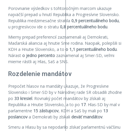
Porovnanie výsledkov s tohtoročným marcom ukazuje
najväčší prepad u hnutí Republika a Progresívne Slovensko.
Republika medzimesačne stratila
0,9 percentuálneho bodu
,
u progresívcov ide o stratu
0,8 percentuálneho bodu
.
Mierny prepad preferencií zaznamenali aj Demokrati,
Maďarská aliancia aj hnutie Sme rodina. Naopak, polepšili si
KDH a Hnutie Slovensko, a to
o 1,1 percentuálneho bodu
.
Nárast
o jedno percento
zaznamenal aj Smer-SD, veľmi
mierne rástli aj Hlas, SaS a SNS.
Rozdelenie mandátov
Prepočet hlasov na mandáty ukazuje, že Progresívne
Slovensko i Smer-SD by v Národnej rade SR obsadili zhodne
po
33 kresiel
. Rovnaký počet mandátov by získali aj
Republika a Hnutie Slovensko, a to po
17
. Hlas-SD by mal v
parlamentne
15 zástupcov
, KDH a SaS by mali po
13
poslancov
a Demokrati by získali
deväť mandátov
.
Smeru a Hlasu by sa nepodarilo získať parlamentnú väčšinu