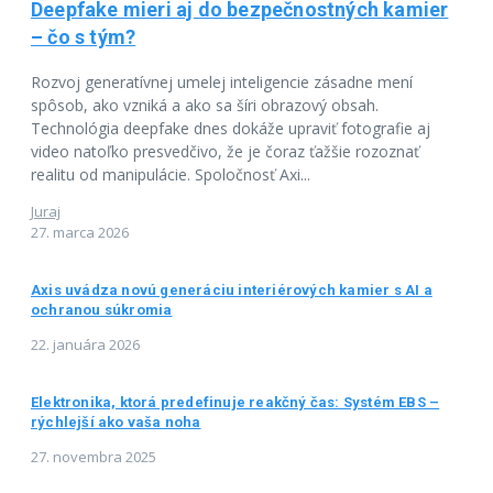
Deepfake mieri aj do bezpečnostných kamier
– čo s tým?
Rozvoj generatívnej umelej inteligencie zásadne mení
spôsob, ako vzniká a ako sa šíri obrazový obsah.
Technológia deepfake dnes dokáže upraviť fotografie aj
video natoľko presvedčivo, že je čoraz ťažšie rozoznať
realitu od manipulácie. Spoločnosť Axi...
Juraj
27. marca 2026
Axis uvádza novú generáciu interiérových kamier s AI a
ochranou súkromia
22. januára 2026
Elektronika, ktorá predefinuje reakčný čas: Systém EBS –
rýchlejší ako vaša noha
27. novembra 2025