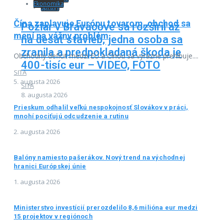
Ekonomika
Správy
Čína zaplavuje Európu tovarom, obchod sa
Požiar v Braväcove sa rozšíril až
mení na vážny problém
na desať stavieb, jedna osoba sa
zranila a predpokladaná škoda je
Obchodný deficit medzi EÚ a Čínou sa výrazne prehlbuje....
400-tisíc eur – VIDEO, FOTO
SITA
5. augusta 2026
SITA
8. augusta 2026
Prieskum odhalil veľkú nespokojnosť Slovákov v práci,
mnohí pociťujú odcudzenie a rutinu
2. augusta 2026
Balóny namiesto pašerákov. Nový trend na východnej
hranici Európskej únie
1. augusta 2026
Ministerstvo investícií prerozdelilo 8,6 milióna eur medzi
15 projektov v regiónoch