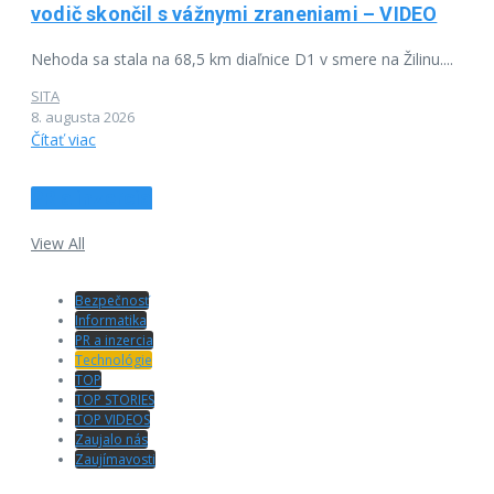
vodič skončil s vážnymi zraneniami – VIDEO
Nehoda sa stala na 68,5 km diaľnice D1 v smere na Žilinu....
SITA
8. augusta 2026
Čítať viac
PR a inzercia
View All
Bezpečnosť
Informatika
PR a inzercia
Technológie
TOP
TOP STORIES
TOP VIDEOS
Zaujalo nás
Zaujímavosti