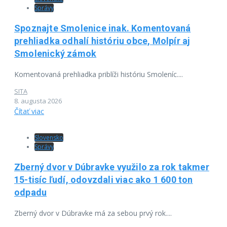
Správy
Spoznajte Smolenice inak. Komentovaná
prehliadka odhalí históriu obce, Molpír aj
Smolenický zámok
Komentovaná prehliadka priblíži históriu Smoleníc....
SITA
8. augusta 2026
Čítať viac
Slovensko
Správy
Zberný dvor v Dúbravke využilo za rok takmer
15-tisíc ľudí, odovzdali viac ako 1 600 ton
odpadu
Zberný dvor v Dúbravke má za sebou prvý rok....