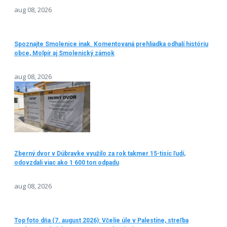
aug 08, 2026
Spoznajte Smolenice inak. Komentovaná prehliadka odhalí históriu
obce, Molpír aj Smolenický zámok
aug 08, 2026
Zberný dvor v Dúbravke využilo za rok takmer 15-tisíc ľudí,
odovzdali viac ako 1 600 ton odpadu
aug 08, 2026
Top foto dňa (7. august 2026): Včelie úle v Palestíne, streľba