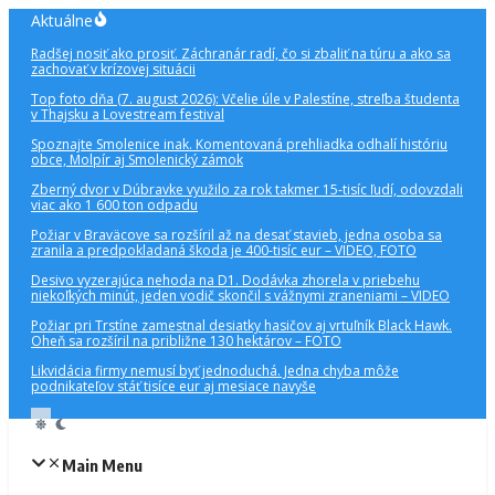
Preskočiť
Aktuálne
na
Radšej nosiť ako prosiť. Záchranár radí, čo si zbaliť na túru a ako sa
obsah
zachovať v krízovej situácii
Top foto dňa (7. august 2026): Včelie úle v Palestíne, streľba študenta
v Thajsku a Lovestream festival
Spoznajte Smolenice inak. Komentovaná prehliadka odhalí históriu
obce, Molpír aj Smolenický zámok
Zberný dvor v Dúbravke využilo za rok takmer 15-tisíc ľudí, odovzdali
viac ako 1 600 ton odpadu
Požiar v Braväcove sa rozšíril až na desať stavieb, jedna osoba sa
zranila a predpokladaná škoda je 400-tisíc eur – VIDEO, FOTO
Desivo vyzerajúca nehoda na D1. Dodávka zhorela v priebehu
niekoľkých minút, jeden vodič skončil s vážnymi zraneniami – VIDEO
Požiar pri Trstíne zamestnal desiatky hasičov aj vrtuľník Black Hawk.
Oheň sa rozšíril na približne 130 hektárov – FOTO
Likvidácia firmy nemusí byť jednoduchá. Jedna chyba môže
podnikateľov stáť tisíce eur aj mesiace navyše
Main Menu