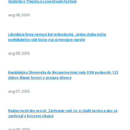
študenta v Thajsku a Lovestream festival
aug 08, 2026
Likvidácia firmy nemusí byť jednoduchá. Jedna chyba môže
podnikateľov stáť tisíce eur aj mesiace navyše
aug 08, 2026
Kandidatúru Slovenska do Bezpečnostnej rady OSN podporilo 123
štátov, Blanár hovorí o prejave dôvery
aug 07, 2026
Radšej nosiť ako prosiť. Záchranár radí, čo si zbaliť na túru a ako sa
zachovať v krízovej situácii
aug 08, 2026