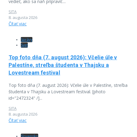
vedieť, ako sa naň pripraviť....
SITA
8. augusta 2026
Čítať viac
Správy
Svet
Top foto dňa (7. august 2026): Včelie úle v
Palestíne, streľba študenta v Thajsku a
Lovestream festival
Top foto dňa (7. august 2026): Včelie úle v Palestíne, streľba
študenta v Thajsku a Lovestream festival. [photo
id="2472324" /]...
SITA
8. augusta 2026
Čítať viac
Slovensko