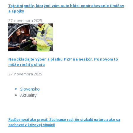
Tajné signály, ktorými vám auto hlási opotrebovanie tlmičov
a spojky
27. novembra 2025
Neodkladajte výber a platbu PZP na neskôr. Po novom to
môže riešiť polícia
27. novembra 2025
Slovensko
Aktuality
Radšej nosiť ako prosiť. Záchranár radí, čo si zbaliť na túru a ako sa
zachovať v krízovej situácii