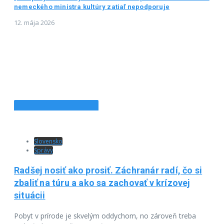
nemeckého ministra kultúry zatiaľ nepodporuje
12. mája 2026
Najnovšie príspevky
Slovensko
Správy
Radšej nosiť ako prosiť. Záchranár radí, čo si
zbaliť na túru a ako sa zachovať v krízovej
situácii
Pobyt v prírode je skvelým oddychom, no zároveň treba