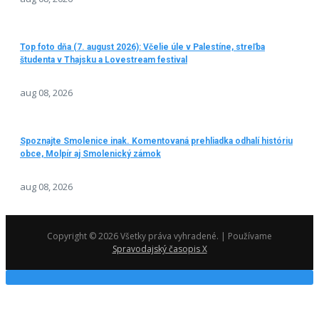
Top foto dňa (7. august 2026): Včelie úle v Palestíne, streľba
študenta v Thajsku a Lovestream festival
aug 08, 2026
Spoznajte Smolenice inak. Komentovaná prehliadka odhalí históriu
obce, Molpír aj Smolenický zámok
aug 08, 2026
Copyright © 2026 Všetky práva vyhradené. | Používame
Spravodajský časopis X