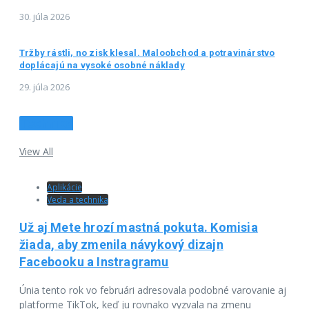
30. júla 2026
Tržby rástli, no zisk klesal. Maloobchod a potravinárstvo
doplácajú na vysoké osobné náklady
29. júla 2026
Technika
View All
Aplikácie
Veda a technika
Už aj Mete hrozí mastná pokuta. Komisia
žiada, aby zmenila návykový dizajn
Facebooku a Instragramu
Únia tento rok vo februári adresovala podobné varovanie aj
platforme TikTok, keď ju rovnako vyzvala na zmenu