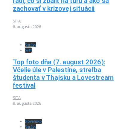
radí, čo si zbaliť na túru a ako sa
zachovať v krízovej situácii
SITA
8. augusta 2026
Správy
Svet
Top foto dňa (7. august 2026):
Včelie úle v Palestíne, streľba
študenta v Thajsku a Lovestream
festival
SITA
8. augusta 2026
Slovensko
Správy