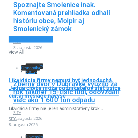
Spoznajte Smolenice inak.
Komentovaná prehliadka odhalí
históriu obce, Molpír aj
Smolenický zámok
Business novinky
SITA
8. augusta 2026
View All
Slovensko
Ekonomika
Správy
Likvidácia firmy nemusí byť jednoduchá.
Zberný dvor v Dúbravke využilo za
Jedna chyba môže podnikateľov stáť tisíce
rok takmer 15-tisíc ľudí, odovzdali
eur aj mesiace navyše
viac ako 1 600 ton odpadu
Likvidácia firmy nie je len administratívny krok....
SITA
8. augusta 2026
SITA
8. augusta 2026
Slovensko