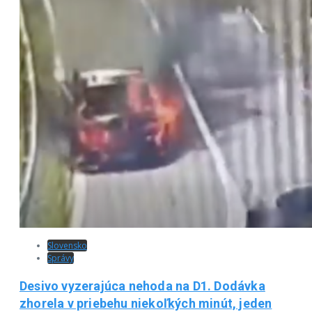
Slovensko
Správy
Desivo vyzerajúca nehoda na D1. Dodávka
zhorela v priebehu niekoľkých minút, jeden