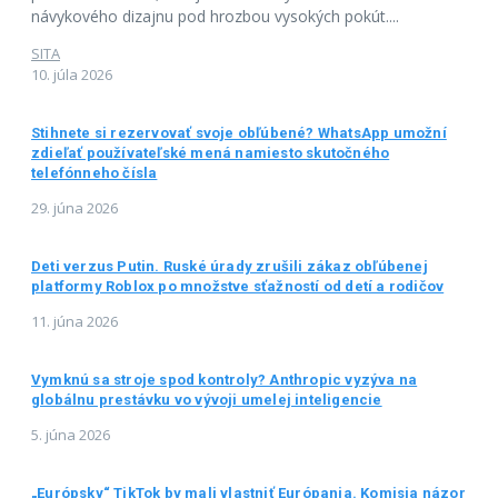
návykového dizajnu pod hrozbou vysokých pokút....
SITA
10. júla 2026
Stihnete si rezervovať svoje obľúbené? WhatsApp umožní
zdieľať používateľské mená namiesto skutočného
telefónneho čísla
29. júna 2026
Deti verzus Putin. Ruské úrady zrušili zákaz obľúbenej
platformy Roblox po množstve sťažností od detí a rodičov
11. júna 2026
Vymknú sa stroje spod kontroly? Anthropic vyzýva na
globálnu prestávku vo vývoji umelej inteligencie
5. júna 2026
„Európsky“ TikTok by mali vlastniť Európania. Komisia názor