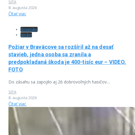
SITA
8. augusta 2026
Čítať viac
Slovensko
Správy
Požiar v Braväcove sa rozšíril až na desať
stavieb, jedna osoba sa zranila a
predpokladaná škoda je 400-tisíc eur – VIDEO,
FOTO
Do zásahu sa zapojilo aj 26 dobrovoľných hasičov....
SITA
8. augusta 2026
Čítať viac