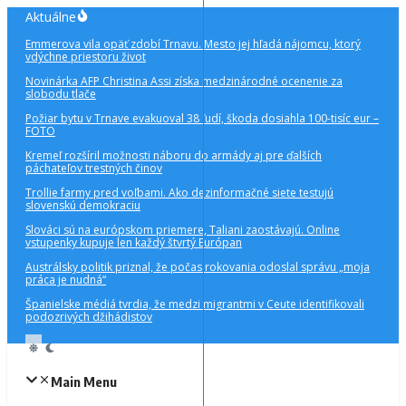
Preskočiť
Aktuálne
na
Emmerova vila opäť zdobí Trnavu. Mesto jej hľadá nájomcu, ktorý
obsah
vdýchne priestoru život
Novinárka AFP Christina Assi získa medzinárodné ocenenie za
slobodu tlače
Požiar bytu v Trnave evakuoval 38 ľudí, škoda dosiahla 100-tisíc eur –
FOTO
Kremeľ rozšíril možnosti náboru do armády aj pre ďalších
páchateľov trestných činov
Trollie farmy pred voľbami. Ako dezinformačné siete testujú
slovenskú demokraciu
Slováci sú na európskom priemere, Taliani zaostávajú. Online
vstupenky kupuje len každý štvrtý Európan
Austrálsky politik priznal, že počas rokovania odoslal správu „moja
práca je nudná“
Španielske médiá tvrdia, že medzi migrantmi v Ceute identifikovali
podozrivých džihádistov
Main Menu