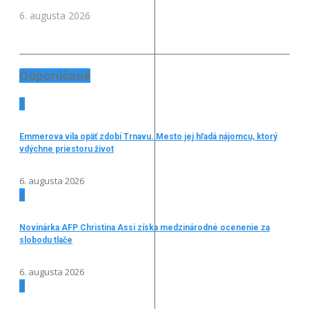
6. augusta 2026
Odporúčané
1
Emmerova vila opäť zdobí Trnavu. Mesto jej hľadá nájomcu, ktorý
vdýchne priestoru život
6. augusta 2026
2
Novinárka AFP Christina Assi získa medzinárodné ocenenie za
slobodu tlače
6. augusta 2026
3