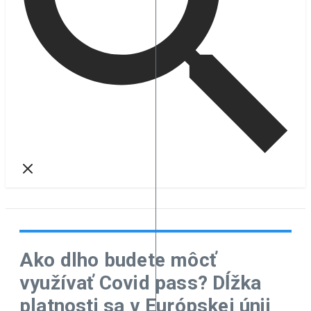
Ako dlho budete môcť
využívať Covid pass? Dĺžka
platnosti sa v Európskej únii