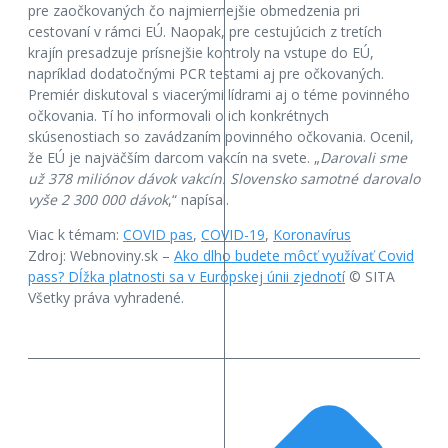
pre zaočkovaných čo najmiernejšie obmedzenia pri
cestovaní v rámci EÚ. Naopak, pre cestujúcich z tretích
krajín presadzuje prísnejšie kontroly na vstupe do EÚ,
napríklad dodatočnými PCR testami aj pre očkovaných.
Premiér diskutoval s viacerými lídrami aj o téme povinného
očkovania. Tí ho informovali o ich konkrétnych
skúsenostiach so zavádzaním povinného očkovania. Ocenil,
že EÚ je najväčším darcom vakcín na svete. „
Darovali sme
už 378 miliónov dávok vakcín. Slovensko samotné darovalo
vyše 2 300 000 dávok
,“ napísal.
Viac k témam:
COVID pas
,
COVID-19
,
Koronavírus
Zdroj: Webnoviny.sk –
Ako dlho budete môcť využívať Covid
pass? Dĺžka platnosti sa v Európskej únii zjednotí
© SITA
Všetky práva vyhradené.