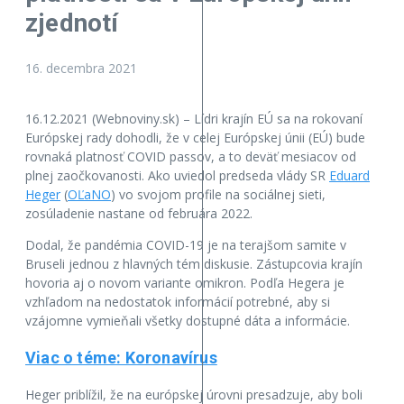
zjednotí
16. decembra 2021
16.12.2021 (Webnoviny.sk) – Lídri krajín EÚ sa na rokovaní
Európskej rady dohodli, že v celej Európskej únii (EÚ) bude
rovnaká platnosť COVID passov, a to deväť mesiacov od
plnej zaočkovanosti. Ako uviedol predseda vlády SR
Eduard
Heger
(
OĽaNO
) vo svojom profile na sociálnej sieti,
zosúladenie nastane od februára 2022.
Dodal, že pandémia COVID-19 je na terajšom samite v
Bruseli jednou z hlavných tém diskusie. Zástupcovia krajín
hovoria aj o novom variante omikron. Podľa Hegera je
vzhľadom na nedostatok informácií potrebné, aby si
vzájomne vymieňali všetky dostupné dáta a informácie.
Viac o téme: Koronavírus
Heger priblížil, že na európskej úrovni presadzuje, aby boli