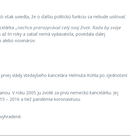
však uviedla, že o ďalšiu politickú funkciu sa nebude usilovať.
celárka „
nechce prerozprávať celý svoj život. Rada by svoje
 až tri roky a zatiaľ nemá vydavateľa, povedala ďalej
v alebo novinárov.
prvej vlády vtedajšieho kancelára Helmuta Kohla po zjednotení
ou. V roku 2005 ju zvolili za prvú nemeckú kancelárku. Jej
015 – 2016 a tiež pandémia koronavírusu.
vyhradené.