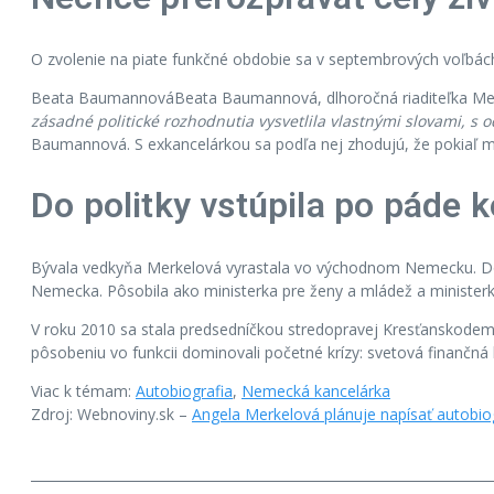
O zvolenie na piate funkčné obdobie sa v septembrových voľbách n
Beata BaumannováBeata Baumannová, dlhoročná riaditeľka Merkelo
zásadné politické rozhodnutia vysvetlila vlastnými slovami, s 
Baumannová. S exkancelárkou sa podľa nej zhodujú, že pokiaľ má
Do politky vstúpila po páde
Bývala vedkyňa Merkelová vyrastala vo východnom Nemecku. Do p
Nemecka. Pôsobila ako ministerka pre ženy a mládež a ministerk
V roku 2010 sa stala predsedníčkou stredopravej Kresťanskodemo
pôsobeniu vo funkcii dominovali početné krízy: svetová finančná
Viac k témam:
Autobiografia
,
Nemecká kancelárka
Zdroj: Webnoviny.sk –
Angela Merkelová plánuje napísať autobiogr