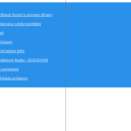
Blanár hovorí o prejave dôvery
polupráca s dobrovoľníkmi
ili
a kňazmi
ržateľne blíži!
zervatívnom Rusku – ROZHOVOR
a parlament
blokáda prístavov