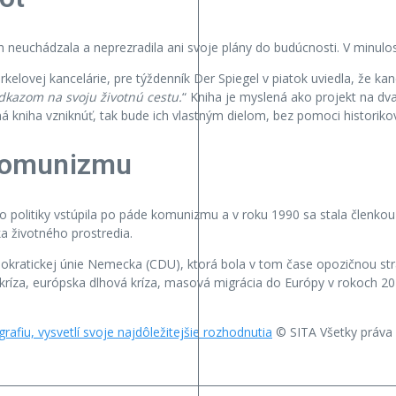
euchádzala a neprezradila ani svoje plány do budúcnosti. V minulosti 
vej kancelárie, pre týždenník Der Spiegel v piatok uviedla, že kan
odkazom na svoju životnú cestu.
“ Kniha je myslená ako projekt na dva
 kniha vzniknúť, tak bude ich vlastným dielom, bez pomoci historiko
 komunizmu
olitiky vstúpila po páde komunizmu a v roku 1990 sa stala členkou 
a životného prostredia.
kratickej únie Nemecka (CDU), ktorá bola v tom čase opozičnou stran
 kríza, európska dlhová kríza, masová migrácia do Európy v rokoch 2
afiu, vysvetlí svoje najdôležitejšie rozhodnutia
© SITA Všetky práva 