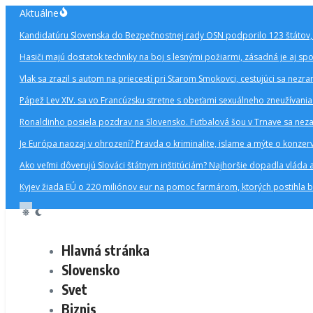
Preskočiť
Aktuálne
na
Kandidatúru Slovenska do Bezpečnostnej rady OSN podporilo 123 štátov, 
obsah
Hasiči majú dostatok techniky na boj s lesnými požiarmi, zásadná je aj s
Vlak sa zrazil s autom na priecestí pri Starom Smokovci, cestujúci sa nezran
Pápež Lev XIV. sa vo Francúzsku stretne s obeťami sexuálneho zneužívani
Ronaldinho posiela pozdrav na Slovensko. Futbalová šou v Trnave sa nezad
Je Európa naozaj v ohrození? Pravda o kriminalite, islame a mýte o kon
Ako veľmi dôverujú Slováci štátnym inštitúciám? Najhoršie dopadla vláda 
Kyjev žiada EÚ o 220 miliónov eur na pomoc farmárom, ktorých postihla 
Hlavná stránka
Slovensko
Svet
Biznis