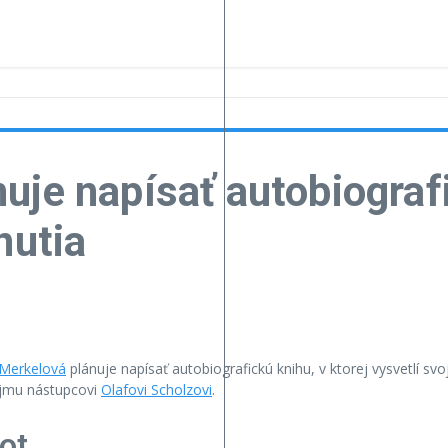
je napísať autobiografi
nutia
 Merkelová
plánuje napísať autobiografickú knihu, v ktorej vysvetlí sv
ojmu nástupcovi
Olafovi Scholzovi
.
ot