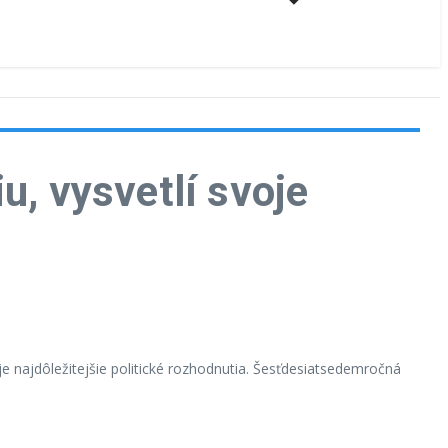
u, vysvetlí svoje
oje najdôležitejšie politické rozhodnutia. Šesťdesiatsedemročná