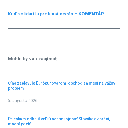
Keď solidarita prekoná oceán – KOMENTÁR
Mohlo by vás zaujímať
Čína zaplavuje Európu tovarom, obchod sa mení na vážny
problém
5. augusta 2026
Prieskum odhalil veľkú nespokojnosť Slovákov v práci,
mnohí pociť ...