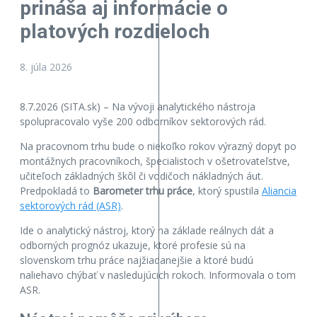
prináša aj informácie o
platových rozdieloch
8. júla 2026
8.7.2026 (SITA.sk) – Na vývoji analytického nástroja
spolupracovalo vyše 200 odborníkov sektorových rád.
Na pracovnom trhu bude o niekoľko rokov výrazný dopyt po
montážnych pracovníkoch, špecialistoch v ošetrovateľstve,
učiteľoch základných škôl či vodičoch nákladných áut.
Predpokladá to
Barometer trhu práce
, ktorý spustila
Aliancia
sektorových rád (ASR)
.
Ide o analytický nástroj, ktorý na základe reálnych dát a
odborných prognóz ukazuje, ktoré profesie sú na
slovenskom trhu práce najžiadanejšie a ktoré budú
naliehavo chýbať v nasledujúcich rokoch. Informovala o tom
ASR.