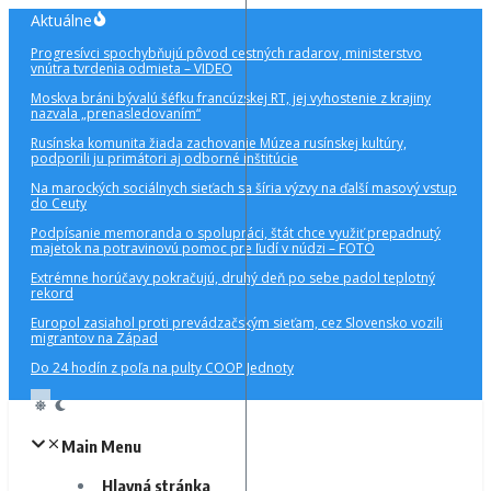
Preskočiť
Aktuálne
na
Progresívci spochybňujú pôvod cestných radarov, ministerstvo
obsah
vnútra tvrdenia odmieta – VIDEO
Moskva bráni bývalú šéfku francúzskej RT, jej vyhostenie z krajiny
nazvala „prenasledovaním“
Rusínska komunita žiada zachovanie Múzea rusínskej kultúry,
podporili ju primátori aj odborné inštitúcie
Na marockých sociálnych sieťach sa šíria výzvy na ďalší masový vstup
do Ceuty
Podpísanie memoranda o spolupráci, štát chce využiť prepadnutý
majetok na potravinovú pomoc pre ľudí v núdzi – FOTO
Extrémne horúčavy pokračujú, druhý deň po sebe padol teplotný
rekord
Europol zasiahol proti prevádzačským sieťam, cez Slovensko vozili
migrantov na Západ
Do 24 hodín z poľa na pulty COOP Jednoty
Main Menu
Hlavná stránka