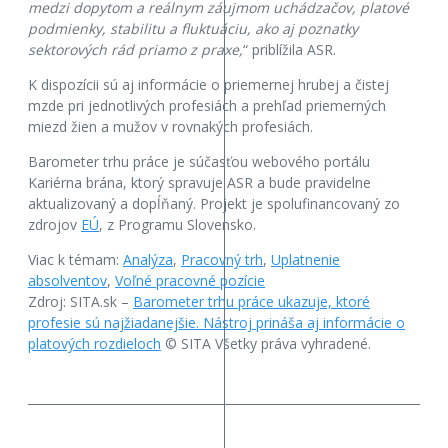
medzi dopytom a reálnym záujmom uchádzačov, platové
podmienky, stabilitu a fluktuáciu, ako aj poznatky
sektorových rád priamo z praxe,
“ priblížila ASR.
K dispozícii sú aj informácie o priemernej hrubej a čistej
mzde pri jednotlivých profesiách a prehľad priemerných
miezd žien a mužov v rovnakých profesiách.
Barometer trhu práce je súčasťou webového portálu
Kariérna brána, ktorý spravuje ASR a bude pravidelne
aktualizovaný a dopĺňaný. Projekt je spolufinancovaný zo
zdrojov
EÚ
, z Programu Slovensko.
Viac k témam:
Analýza
,
Pracovný trh
,
Uplatnenie
absolventov
,
Voľné pracovné pozície
Zdroj: SITA.sk –
Barometer trhu práce ukazuje, ktoré
profesie sú najžiadanejšie. Nástroj prináša aj informácie o
platových rozdieloch
© SITA Všetky práva vyhradené.