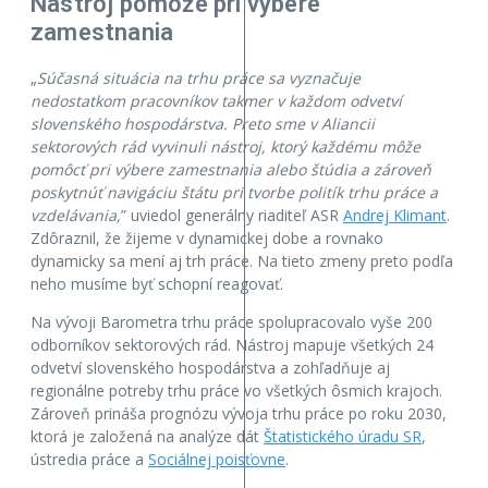
Nástroj pomôže pri výbere
zamestnania
„
Súčasná situácia na trhu práce sa vyznačuje
nedostatkom pracovníkov takmer v každom odvetví
slovenského hospodárstva. Preto sme v Aliancii
sektorových rád vyvinuli nástroj, ktorý každému môže
pomôcť pri výbere zamestnania alebo štúdia a zároveň
poskytnúť navigáciu štátu pri tvorbe politík trhu práce a
vzdelávania,
” uviedol generálny riaditeľ ASR
Andrej Klimant
.
Zdôraznil, že žijeme v dynamickej dobe a rovnako
dynamicky sa mení aj trh práce. Na tieto zmeny preto podľa
neho musíme byť schopní reagovať.
Na vývoji Barometra trhu práce spolupracovalo vyše 200
odborníkov sektorových rád. Nástroj mapuje všetkých 24
odvetví slovenského hospodárstva a zohľadňuje aj
regionálne potreby trhu práce vo všetkých ôsmich krajoch.
Zároveň prináša prognózu vývoja trhu práce po roku 2030,
ktorá je založená na analýze dát
Štatistického úradu SR
,
ústredia práce a
Sociálnej poisťovne
.