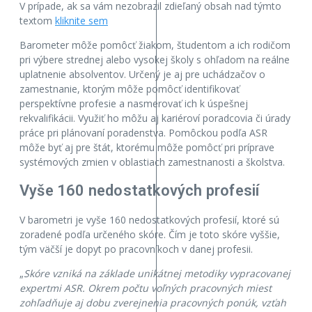
V prípade, ak sa vám nezobrazil zdieľaný obsah nad týmto
textom
kliknite sem
Barometer môže pomôcť žiakom, študentom a ich rodičom
pri výbere strednej alebo vysokej školy s ohľadom na reálne
uplatnenie absolventov. Určený je aj pre uchádzačov o
zamestnanie, ktorým môže pomôcť identifikovať
perspektívne profesie a nasmerovať ich k úspešnej
rekvalifikácii. Využiť ho môžu aj kariéroví poradcovia či úrady
práce pri plánovaní poradenstva. Pomôckou podľa ASR
môže byť aj pre štát, ktorému môže pomôcť pri príprave
systémových zmien v oblastiach zamestnanosti a školstva.
Vyše 160 nedostatkových profesií
V barometri je vyše 160 nedostatkových profesií, ktoré sú
zoradené podľa určeného skóre. Čím je toto skóre vyššie,
tým väčší je dopyt po pracovníkoch v danej profesii.
„
Skóre vzniká na základe unikátnej metodiky vypracovanej
expertmi ASR. Okrem počtu voľných pracovných miest
zohľadňuje aj dobu zverejnenia pracovných ponúk, vzťah