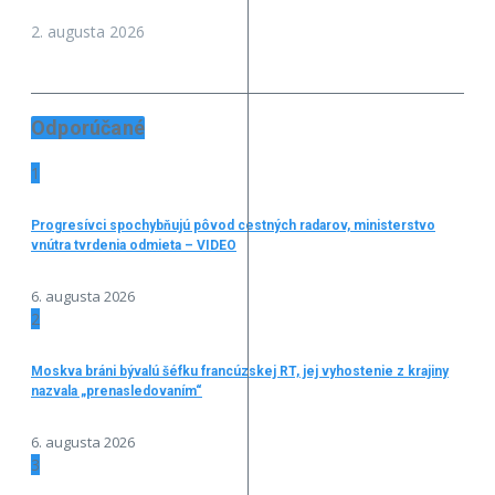
2. augusta 2026
Odporúčané
1
Progresívci spochybňujú pôvod cestných radarov, ministerstvo
vnútra tvrdenia odmieta – VIDEO
6. augusta 2026
2
Moskva bráni bývalú šéfku francúzskej RT, jej vyhostenie z krajiny
nazvala „prenasledovaním“
6. augusta 2026
3