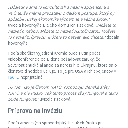
„Dôsledne sme to konzultovali s našimi spojencami a
veríme, že máme predstavu o ďalšom postupe, ktorý by
spôsobil ruskej ekonomike významné a vážne škody,“
uviedla hovorkyňa Bieleho domu Jen Psakiová.
„Môžete to
nazvať hrozbou. Môžete to nazvať skutočnosťou. Môžete
to nazvať prípravou. Môžete to nazvať, ako chcete,“
dodala
hovorkyňa.
Podľa skorších vyjadrení Kremľa bude Putin počas
videokonferencie od Bidena požadovať záruky, že
Severoatlantická aliancia sa nerozšíri o Ukrajinu, ktorá sa o
členstvo dlhodobo usiluje. To je pre USA a ich spojencov v
NATO
neprijateľné.
„O tom, kto je členom NATO, rozhodujú členské štáty
NATO a nie Rusko. Tak tento proces vždy fungoval a takto
bude fungovať,“
uviedla Psakiová.
Príprava na inváziu
Podľa amerických spravodajských služieb Rusko pri