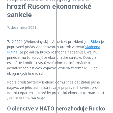
hroziť Rusom ekonomické
sankcie
7. decembra 2021
7.12.2021 (Webnoviny.sk) – Americký prezident
Joe Biden
je
pripravený počas videohovoru v utorok varovať
Vladimira
Putina,
že pokiaľ sa Rusko rozhodne napadnúť Ukrajinu,
prinesie mu to zdrvujúce ekonomické sankcie. Obavy z
eskalácie konfliktu rastú vzhľadom na informácie o
desaťtisícoch ruských vojakov, ktorí sa zhromažďujú pri
ukrajinských hraniciach.
Podľa predstaviteľov Bieleho domu chce dať Biden jasne
najavo, že jeho administratíva je pripravená zaviesť proti
Kremľu opatrenia, ktoré by pre ruskú ekonomiku znamenali
„veľmi reálne náklady“.
O členstve v NATO nerozhoduje Rusko