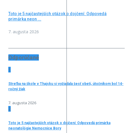
Toto je 5 najčastejších otázok o dojčení: Odpovedá
primárka neon ...
7. augusta 2026
Odporúčané
1
Streľba na škole v Thajsku si vyžiadala šesť obetí, útočníkom bol 14-
ročný žiak
7. augusta 2026
2
Toto je 5 najčastejších otázok o dojčení: Odpovedá primárka
neonatológie Nemocnice Bory