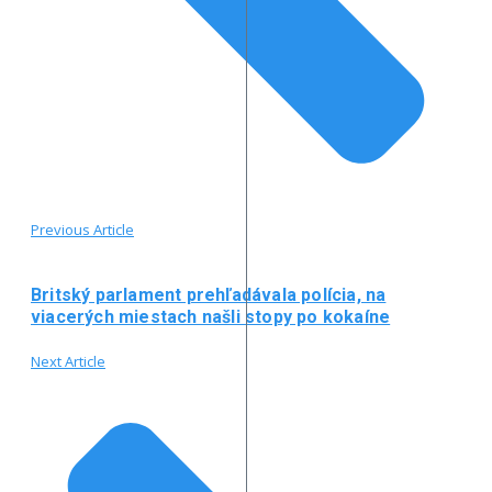
Previous Article
Britský parlament prehľadávala polícia, na
viacerých miestach našli stopy po kokaíne
Next Article