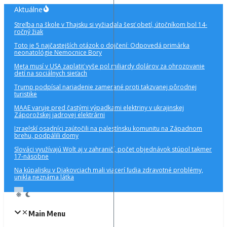
Preskočiť
Aktuálne
na
Streľba na škole v Thajsku si vyžiadala šesť obetí, útočníkom bol 14-
obsah
ročný žiak
Toto je 5 najčastejších otázok o dojčení: Odpovedá primárka
neonatológie Nemocnice Bory
Meta musí v USA zaplatiť vyše pol miliardy dolárov za ohrozovanie
detí na sociálnych sieťach
Trump podpísal nariadenie zamerané proti takzvanej pôrodnej
turistike
MAAE varuje pred častými výpadkami elektriny v ukrajinskej
Záporožskej jadrovej elektrárni
Izraelskí osadníci zaútočili na palestínsku komunitu na Západnom
brehu, podpálili domy
Slováci využívajú Wolt aj v zahraničí, počet objednávok stúpol takmer
17-násobne
Na kúpalisku v Diakovciach mali viacerí ľudia zdravotné problémy,
unikla neznáma látka
Main Menu