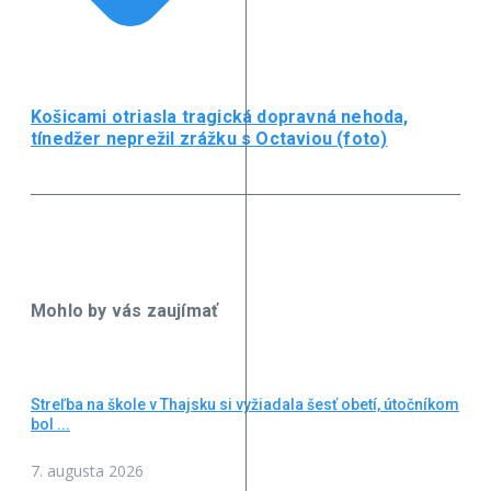
Košicami otriasla tragická dopravná nehoda,
tínedžer neprežil zrážku s Octaviou (foto)
Mohlo by vás zaujímať
Streľba na škole v Thajsku si vyžiadala šesť obetí, útočníkom
bol ...
7. augusta 2026