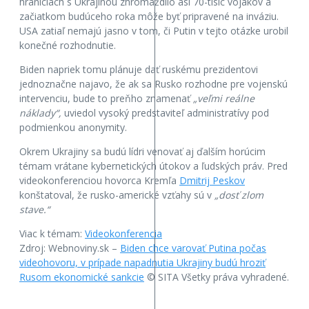
hraniciach s Ukrajinou zhromaždilo asi 70-tisíc vojakov a
začiatkom budúceho roka môže byť pripravené na inváziu.
USA zatiaľ nemajú jasno v tom, či Putin v tejto otázke urobil
konečné rozhodnutie.
Biden napriek tomu plánuje dať ruskému prezidentovi
jednoznačne najavo, že ak sa Rusko rozhodne pre vojenskú
intervenciu, bude to preňho znamenať
„veľmi reálne
náklady“,
uviedol vysoký predstaviteľ administratívy pod
podmienkou anonymity.
Okrem Ukrajiny sa budú lídri venovať aj ďalším horúcim
témam vrátane kybernetických útokov a ľudských práv. Pred
videokonferenciou hovorca Kremľa
Dmitrij Peskov
konštatoval, že rusko-americké vzťahy sú v
„dosť zlom
stave.“
Viac k témam:
Videokonferencia
Zdroj: Webnoviny.sk –
Biden chce varovať Putina počas
videohovoru, v prípade napadnutia Ukrajiny budú hroziť
Rusom ekonomické sankcie
© SITA Všetky práva vyhradené.