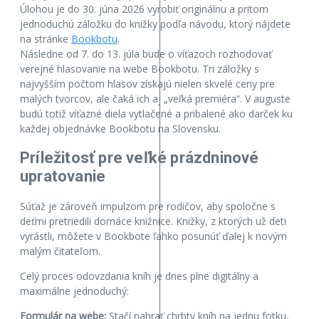
Úlohou je do 30. júna 2026 vyrobiť originálnu a pritom
jednoduchú záložku do knižky podľa návodu, ktorý nájdete
na stránke
Bookbotu
.
Následne od 7. do 13. júla bude o víťazoch rozhodovať
verejné hlasovanie na webe Bookbotu. Tri záložky s
najvyšším počtom hlasov získajú nielen skvelé ceny pre
malých tvorcov, ale čaká ich aj „veľká premiéra“. V auguste
budú totiž víťazné diela vytlačené a pribalené ako darček ku
každej objednávke Bookbotu na Slovensku.
Príležitosť pre veľké prázdninové
upratovanie
Súťaž je zároveň impulzom pre rodičov, aby spoločne s
deťmi pretriedili domáce knižnice. Knižky, z ktorých už deti
vyrástli, môžete v Bookbote ľahko posunúť ďalej k novým
malým čitateľom.
Celý proces odovzdania kníh je dnes plne digitálny a
maximálne jednoduchý:
Formulár na webe:
Stačí nahrať chrbty kníh na jednu fotku,