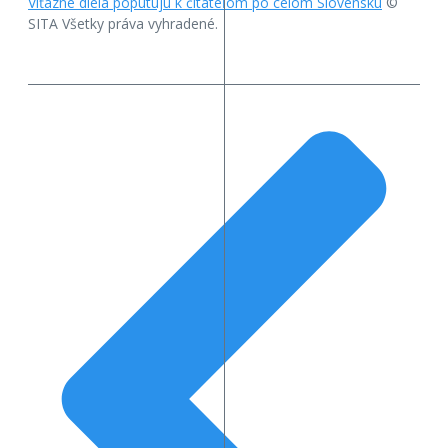
Víťazné diela poputujú k čitateľom po celom Slovensku
©
SITA Všetky práva vyhradené.