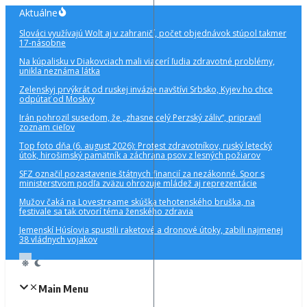
Preskočiť
Aktuálne
na
Slováci využívajú Wolt aj v zahraničí, počet objednávok stúpol takmer
obsah
17-násobne
Na kúpalisku v Diakovciach mali viacerí ľudia zdravotné problémy,
unikla neznáma látka
Zelenskyj prvýkrát od ruskej invázie navštívi Srbsko, Kyjev ho chce
odpútať od Moskvy
Irán pohrozil susedom, že „zhasne celý Perzský záliv“, pripravil
zoznam cieľov
Top foto dňa (6. august 2026): Protest zdravotníkov, ruský letecký
útok, hirošimský pamätník a záchrana psov z lesných požiarov
SFZ označil pozastavenie štátnych financií za nezákonné. Spor s
ministerstvom podľa zväzu ohrozuje mládež aj reprezentácie
Mužov čaká na Lovestreame skúška tehotenského bruška, na
festivale sa tak otvorí téma ženského zdravia
Jemenskí Húsíovia spustili raketové a dronové útoky, zabili najmenej
38 vládnych vojakov
Main Menu