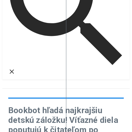
Bookbot hľadá najkrajšiu
detskú záložku! Víťazné diela
poputujú k čitateľom po