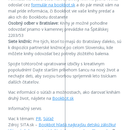
odoslať cez
formulár na bookbot.sk
a do pár minút vám na
mail príde informácia, či Bookbot vie vaše knihy predať a
ako ich do Bookbotu dostanete
Osobný odber v Bratislave:
Knihy je možné pohodlne
odovzdať priamo v kamennej prevádzke na Špitálskej
2203/53
Siete knižníc:
Pre tých, ktorí to majú do Bratislavy ďaleko, sú
k dispozícii partnerské knižnice po celom Slovensku, kde
môžete knihy odovzdať bez potreby zložitého balenia.
Spojte tohtoročné upratovanie izbičky s kreatívnym
popoludním! Dajte starším príbehom šancu na nový život a
nechajte deti, aby svojou tvorbou spríjemnili leto tisíckam
ďalších čitateľov.
Viac informácií o súťaži a možnostiach, ako darovať knihám
druhý život, nájdete na
Bookbot.sk
Informačný servis
Viac k témam:
PR
,
Súťaž
Zdroj: SITA.sk –
Bookbot hľadá najkrajšiu detskú záložku!