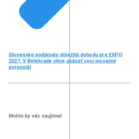
Slovensko podpísalo dôležitú dohodu pre EXPO
2027. V Belehrade chce ukázať svoj inovačný
potenciál
Mohlo by vás zaujímať