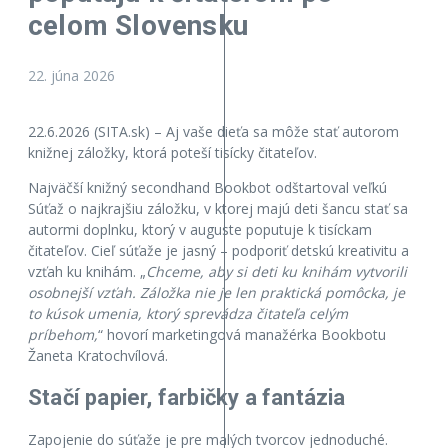
celom Slovensku
22. júna 2026
22.6.2026 (SITA.sk) – Aj vaše dieťa sa môže stať autorom
knižnej záložky, ktorá poteší tisícky čitateľov.
Najväčší knižný secondhand Bookbot odštartoval veľkú
Súťaž o najkrajšiu záložku, v ktorej majú deti šancu stať sa
autormi doplnku, ktorý v auguste poputuje k tisíckam
čitateľov. Cieľ súťaže je jasný – podporiť detskú kreativitu a
vzťah ku knihám. „
Chceme, aby si deti ku knihám vytvorili
osobnejší vzťah. Záložka nie je len praktická pomôcka, je
to kúsok umenia, ktorý sprevádza čitateľa celým
príbehom,
“ hovorí marketingová manažérka Bookbotu
Žaneta Kratochvílová.
Stačí papier, farbičky a fantázia
Zapojenie do súťaže je pre malých tvorcov jednoduché.