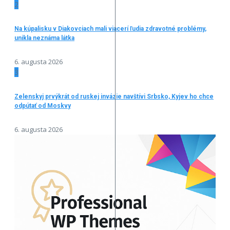
2
Na kúpalisku v Diakovciach mali viacerí ľudia zdravotné problémy,
unikla neznáma látka
6. augusta 2026
3
Zelenskyj prvýkrát od ruskej invázie navštívi Srbsko, Kyjev ho chce
odpútať od Moskvy
6. augusta 2026