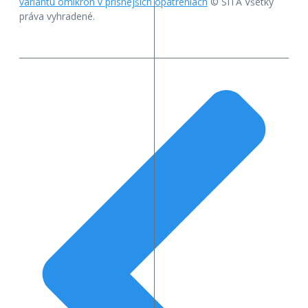
variantu omikron v prísnejších opatreniach
© SITA Všetky
práva vyhradené.