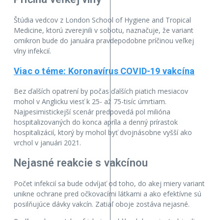
Štúdia vedcov z London School of Hygiene and Tropical
Medicine, ktorú zverejnili v sobotu, naznačuje, že variant
omikron bude do januára pravdepodobne príčinou veľkej
vlny infekcií.
Viac o téme: Koronavírus COVID-19 vakcína
Bez ďalších opatrení by počas ďalších piatich mesiacov
mohol v Anglicku viesť k 25- až 75-tisíc úmrtiam.
Najpesimistickejší scenár predpovedá pol milióna
hospitalizovaných do konca apríla a denný prírastok
hospitalizácií, ktorý by mohol byť dvojnásobne vyšší ako
vrchol v januári 2021.
Nejasné reakcie s vakcínou
Počet infekcií sa bude odvíjať od toho, do akej miery variant
unikne ochrane pred očkovacími látkami a ako efektívne sú
posilňujúce dávky vakcín. Zatiaľ oboje zostáva nejasné.