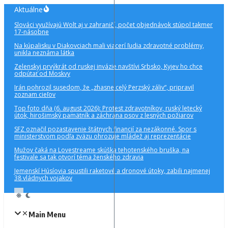
Preskočiť
Aktuálne
na
Slováci využívajú Wolt aj v zahraničí, počet objednávok stúpol takmer
obsah
17-násobne
Na kúpalisku v Diakovciach mali viacerí ľudia zdravotné problémy,
unikla neznáma látka
Zelenskyj prvýkrát od ruskej invázie navštívi Srbsko, Kyjev ho chce
odpútať od Moskvy
Irán pohrozil susedom, že „zhasne celý Perzský záliv“, pripravil
zoznam cieľov
Top foto dňa (6. august 2026): Protest zdravotníkov, ruský letecký
útok, hirošimský pamätník a záchrana psov z lesných požiarov
SFZ označil pozastavenie štátnych financií za nezákonné. Spor s
ministerstvom podľa zväzu ohrozuje mládež aj reprezentácie
Mužov čaká na Lovestreame skúška tehotenského bruška, na
festivale sa tak otvorí téma ženského zdravia
Jemenskí Húsíovia spustili raketové a dronové útoky, zabili najmenej
38 vládnych vojakov
Main Menu