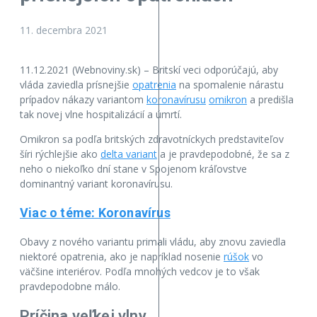
11. decembra 2021
11.12.2021 (Webnoviny.sk) – Britskí veci odporúčajú, aby
vláda zaviedla prísnejšie
opatrenia
na spomalenie nárastu
prípadov nákazy variantom
koronavírusu
omikron
a predišla
tak novej vlne hospitalizácií a úmrtí.
Omikron sa podľa britských zdravotníckych predstaviteľov
šíri rýchlejšie ako
delta variant
a je pravdepodobné, že sa z
neho o niekoľko dní stane v Spojenom kráľovstve
dominantný variant koronavírusu.
Viac o téme: Koronavírus
Obavy z nového variantu primali vládu, aby znovu zaviedla
niektoré opatrenia, ako je napríklad nosenie
rúšok
vo
väčšine interiérov. Podľa mnohých vedcov je to však
pravdepodobne málo.
Príčina veľkej vlny