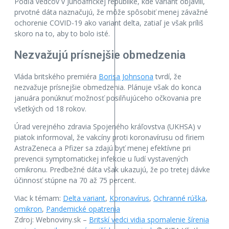
Podľa vedcov v Juhoafrickej republike, kde variant objavili,
prvotné dáta naznačujú, že môže spôsobiť menej závažné
ochorenie COVID-19 ako variant delta, zatiaľ je však príliš
skoro na to, aby to bolo isté.
Nezvažujú prísnejšie obmedzenia
Vláda britského premiéra
Borisa Johnsona
tvrdí, že
nezvažuje prísnejšie obmedzenia. Plánuje však do konca
januára ponúknuť možnosť posilňujúceho očkovania pre
všetkých od 18 rokov.
Úrad verejného zdravia Spojeného kráľovstva (UKHSA) v
piatok informoval, že vakcíny proti koronavírusu od firiem
AstraZeneca a Pfizer sa zdajú byť menej efektívne pri
prevencii symptomatickej infekcie u ľudí vystavených
omikronu. Predbežné dáta však ukazujú, že po tretej dávke
účinnosť stúpne na 70 až 75 percent.
Viac k témam:
Delta variant
,
Koronavírus
,
Ochranné rúška
,
omikron
,
Pandemické opatrenia
Zdroj: Webnoviny.sk –
Britskí vedci vidia spomalenie šírenia