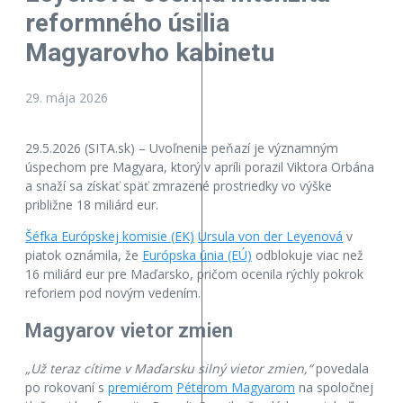
reformného úsilia
Magyarovho kabinetu
29. mája 2026
29.5.2026 (SITA.sk) – Uvoľnenie peňazí je významným
úspechom pre Magyara, ktorý v apríli porazil Viktora Orbána
a snaží sa získať späť zmrazené prostriedky vo výške
približne 18 miliárd eur.
Šéfka Európskej komisie (EK)
Ursula von der Leyenová
v
piatok oznámila, že
Európska únia (EÚ)
odblokuje viac než
16 miliárd eur pre Maďarsko, pričom ocenila rýchly pokrok
reforiem pod novým vedením.
Magyarov vietor zmien
„Už teraz cítime v Maďarsku silný vietor zmien,“
povedala
po rokovaní s
premiérom
Péterom Magyarom
na spoločnej