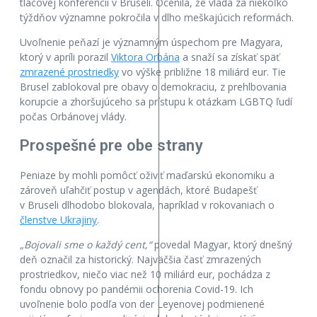
tlačovej konferencii v Bruseli. Ocenila, že vláda za niekoľko
týždňov významne pokročila v dlho meškajúcich reformách.
Uvoľnenie peňazí je významným úspechom pre Magyara,
ktorý v apríli porazil
Viktora Orbána
a snaží sa získať späť
zmrazené prostriedky
vo výške približne 18 miliárd eur. Tie
Brusel zablokoval pre obavy o demokraciu, z prehlbovania
korupcie a zhoršujúceho sa prístupu k otázkam LGBTQ ľudí
počas Orbánovej vlády.
Prospešné pre obe strany
Peniaze by mohli pomôcť oživiť maďarskú ekonomiku a
zároveň uľahčiť postup v agendách, ktoré Budapešť
v Bruseli dlhodobo blokovala, napríklad v rokovaniach o
členstve Ukrajiny
.
„Bojovali sme o každý cent,“
povedal Magyar, ktorý dnešný
deň označil za historický. Najväčšia časť zmrazených
prostriedkov, niečo viac než 10 miliárd eur, pochádza z
fondu obnovy po pandémii ochorenia Covid-19. Ich
uvoľnenie bolo podľa von der Leyenovej podmienené