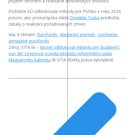
prijatím reforiem a realizácie dohodnutých investícií.
Podobne EÚ odblokovala miliardy pre Poľsko v roku 2024
potom, ako proeurópska vláda
Donalda Tuska
predložila
záruky o realizácii požadovaných zmien.
Viac k témam:
Eurofondy
,
Maďarský premiér
,
Uvoľnenie
,
zmrazené eurofondy
Zdroj: SITA.sk –
Brusel odblokoval miliardy pre Budapešť,
von der Leyenová ocenila intenzitu reformného úsilia
Magyarovho kabinetu
© SITA Všetky práva vyhradené.