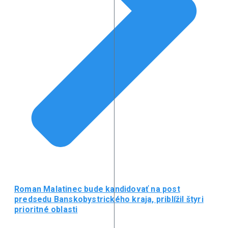
Roman Malatinec bude kandidovať na post
predsedu Banskobystrického kraja, priblížil štyri
prioritné oblasti