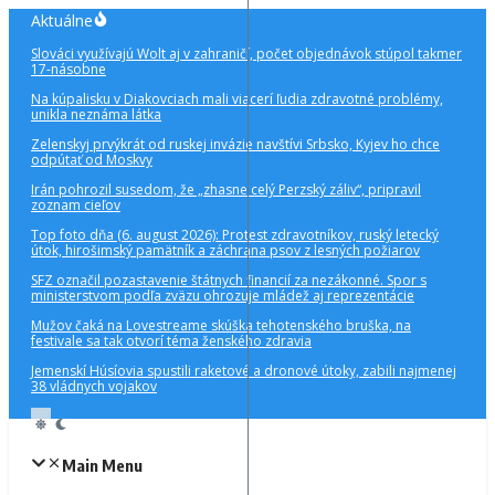
Preskočiť
Aktuálne
na
Slováci využívajú Wolt aj v zahraničí, počet objednávok stúpol takmer
obsah
17-násobne
Na kúpalisku v Diakovciach mali viacerí ľudia zdravotné problémy,
unikla neznáma látka
Zelenskyj prvýkrát od ruskej invázie navštívi Srbsko, Kyjev ho chce
odpútať od Moskvy
Irán pohrozil susedom, že „zhasne celý Perzský záliv“, pripravil
zoznam cieľov
Top foto dňa (6. august 2026): Protest zdravotníkov, ruský letecký
útok, hirošimský pamätník a záchrana psov z lesných požiarov
SFZ označil pozastavenie štátnych financií za nezákonné. Spor s
ministerstvom podľa zväzu ohrozuje mládež aj reprezentácie
Mužov čaká na Lovestreame skúška tehotenského bruška, na
festivale sa tak otvorí téma ženského zdravia
Jemenskí Húsíovia spustili raketové a dronové útoky, zabili najmenej
38 vládnych vojakov
Main Menu