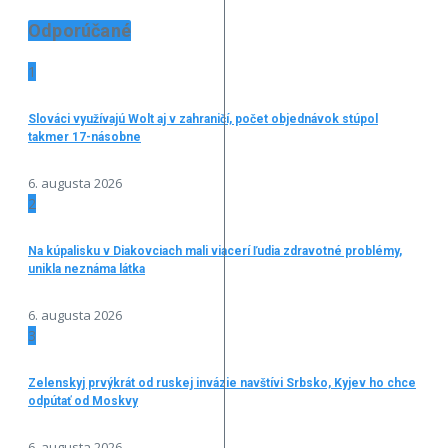
Odporúčané
1
Slováci využívajú Wolt aj v zahraničí, počet objednávok stúpol
takmer 17-násobne
6. augusta 2026
2
Na kúpalisku v Diakovciach mali viacerí ľudia zdravotné problémy,
unikla neznáma látka
6. augusta 2026
3
Zelenskyj prvýkrát od ruskej invázie navštívi Srbsko, Kyjev ho chce
odpútať od Moskvy
6. augusta 2026