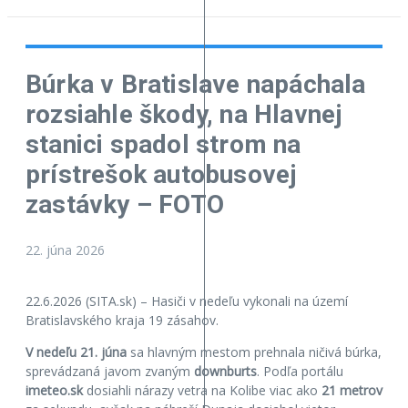
Búrka v Bratislave napáchala
rozsiahle škody, na Hlavnej
stanici spadol strom na
prístrešok autobusovej
zastávky – FOTO
22. júna 2026
22.6.2026 (SITA.sk) – Hasiči v nedeľu vykonali na území
Bratislavského kraja 19 zásahov.
V nedeľu 21. júna
sa hlavným mestom prehnala ničivá búrka,
sprevádzaná javom zvaným
downburts
. Podľa portálu
imeteo.sk
dosiahli nárazy vetra na Kolibe viac ako
21 metrov