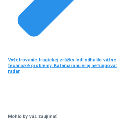
Vyšetrovanie tragickej zrážky lodí odhalilo vážne
technické problémy. Katamaránu vraj nefungoval
radar
Mohlo by vás zaujímať