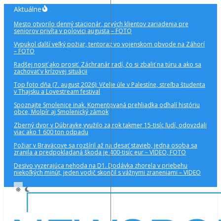
Preskočiť
Aktuálne
na
Mesto otvorilo denný stacionár, prvých klientov zariadenia pre
obsah
seniorov privíta v polovici augusta – FOTO
Vypukol ďalší veľký požiar, tentoraz vo vojenskom obvode na Záhorí
– FOTO
Radšej nosiť ako prosiť. Záchranár radí, čo si zbaliť na túru a ako sa
zachovať v krízovej situácii
Top foto dňa (7. august 2026): Včelie úle v Palestíne, streľba študenta
v Thajsku a Lovestream festival
Spoznajte Smolenice inak. Komentovaná prehliadka odhalí históriu
obce, Molpír aj Smolenický zámok
Zberný dvor v Dúbravke využilo za rok takmer 15-tisíc ľudí, odovzdali
viac ako 1 600 ton odpadu
Požiar v Braväcove sa rozšíril až na desať stavieb, jedna osoba sa
zranila a predpokladaná škoda je 400-tisíc eur – VIDEO, FOTO
Desivo vyzerajúca nehoda na D1. Dodávka zhorela v priebehu
niekoľkých minút, jeden vodič skončil s vážnymi zraneniami – VIDEO