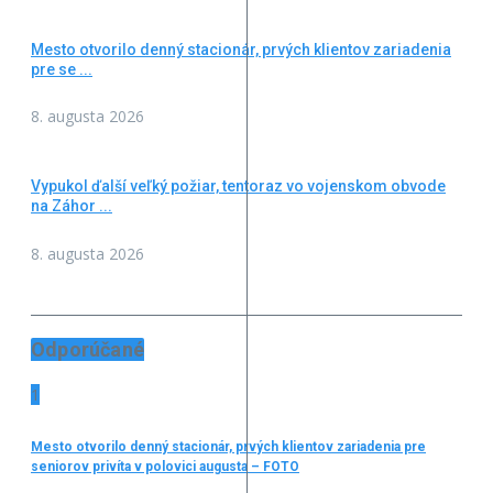
Mesto otvorilo denný stacionár, prvých klientov zariadenia
pre se ...
8. augusta 2026
Vypukol ďalší veľký požiar, tentoraz vo vojenskom obvode
na Záhor ...
8. augusta 2026
Odporúčané
1
Mesto otvorilo denný stacionár, prvých klientov zariadenia pre
seniorov privíta v polovici augusta – FOTO