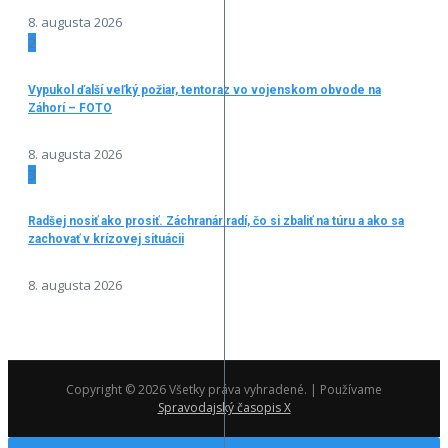
8. augusta 2026
2
Vypukol ďalší veľký požiar, tentoraz vo vojenskom obvode na
Záhorí – FOTO
8. augusta 2026
3
Radšej nosiť ako prosiť. Záchranár radí, čo si zbaliť na túru a ako sa
zachovať v krízovej situácii
8. augusta 2026
Copyright © 2026 Všetky práva vyhradené. | Používame
Spravodajský časopis X