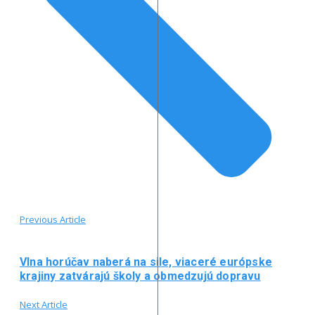
Previous Article
Vlna horúčav naberá na sile, viaceré európske
krajiny zatvárajú školy a obmedzujú dopravu
Next Article