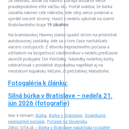
za sekundu, avšak na nábreží Dunaja dosiahol vietor
pravdepodobne ešte väčšiu silu. Portál uvádza, že búrka
zasiahla takmer celé nábrežie, kde silný vietor polámal a
vyvrátil viaceré stromy. Hasiči v nedeľu vykonali na území
Bratislavského kraja
19 zásahov
.
Na bratislavskej Hlavnej stanici spadol strom na prístrešok
autobusovej zastávky, kde sa v tom čase nachádzalo
viacero cestujúcich. Z dôvodu nepriaznivého počasia a
vzhľadom na bezpečnosť návštevníkov v nedeľu predčasne
ukončili podujatie Dni Petržalky. Následky nedeľnej búrky
odstraňovali v pondelok dopoludnia napríklad aj na
mestskom kúpalisku Mičurin, či petržalskej Matadorke.
Fotogaléria k článku:
Silná búrka v Bratislave – nedeľa 21.
jún 2026 (fotografie)
Viac k témam:
Búrka
,
Búrka v Bratislave
,
Downburst
,
nepriaznivé počasie
,
Počasie na Slovensku
Zdroj: SITA.sk –
Búrka v Bratislave napáchala rozsiahle