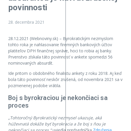
povinnosti
28. decembra 2021
28.12.2021 (Webnoviny.sk) – Byrokratickým nezmyslom
tohto roka je nahlasovanie firemných bankových účtov
platiteľov DPH finančnej správe, hoci to robia aj banky.
Prvenstvo získala táto povinnosť v ankete spomedzi 56
nominovaných absurdít.
Ide pritom o obdobného finalistu ankety z roku 2018. Aj keď
bola táto povinnosť neskôr zrušená, od novembra 2021 sa v
pozmenenej podobe vrátila.
Boj s byrokraciou je nekončiaci sa
proces
„Tohtoročný Byrokratický nezmysel ukazuje, aká
húževnatá dokáže byť byrokracia a že boj s ňou je
nekončiaci sa proces,“
uviedla predsedníčka
Združenia