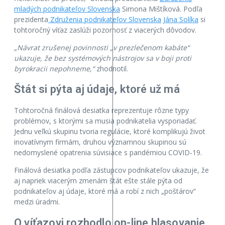
mladých podnikateľov Slovenska
Simona Mištíková. Podľa
prezidenta
Združenia podnikateľov Slovenska
Jána Solíka
si
tohtoročný víťaz zaslúži pozornosť z viacerých dôvodov.
„Návrat zrušenej povinnosti „v prezlečenom kabáte“
ukazuje, že bez systémových nástrojov sa v boji proti
byrokracii nepohneme,“
zhodnotil.
Štát si pýta aj údaje, ktoré už má
Tohtoročná finálová desiatka reprezentuje rôzne typy
problémov, s ktorými sa musia podnikatelia vysporiadať.
Jednu veľkú skupinu tvoria regulácie, ktoré komplikujú život
inovatívnym firmám, druhou významnou skupinou sú
nedomyslené opatrenia súvisiace s pandémiou COVID-19.
Finálová desiatka podľa zástupcov podnikateľov ukazuje, že
aj napriek viacerým zmenám štát ešte stále pýta od
podnikateľov aj údaje, ktoré má a robí z nich „poštárov“
medzi úradmi.
O víťazovi rozhodlo on-line hlasovanie