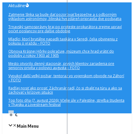
Preskočiť
Aktuálne
na
Zatmenie Slnka sa bude dať pozorovať bezpečne a s odborným
obsah
výkladom astronómov, žilinská hvezdáreň pripravila dve podujatia
Trnavský samosprávny kraj po proteste prokurátora zrejme upraví
počet poslancov pre ďalšie obdobie
Mladíci, ktorí brutálne napadli taxikára v Seredi, čelia obvineniu z
pokusu o vraždu – FOTO
Obnova Krásnej Hôrky pokračuje, múzeum chce hrad vrátiť do
podoby z rokov 1903 až 1905
Mesto otvorilo denný stacionár, prvých klientov zariadenia pre
seniorov privíta v polovici augusta – FOTO
Vypukol ďalší veľký požiar, tentoraz vo vojenskom obvode na Záhorí
– FOTO
Radšej nosiť ako prosiť. Záchranár radí, čo si zbaliť na túru a ako sa
zachovať v krízovej situácii
Top foto dňa (7. august 2026): Včelie úle v Palestíne, streľba študenta
v Thajsku a Lovestream festival
Main Menu