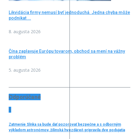
Likvidácia firmy nemusí byť jednoduchá. Jedna chyba môže
podnikat ...
8. augusta 2026
Čína zaplavuje Európu tovarom, obchod sa mení na vážny
problém
5. augusta 2026
Odporúčané
1
Zatmenie Slnka sa bude dať pozorovať bezpečne a s odborným
výkladom astronómov, žilinská hvezdáreň pripravila dve podujatia