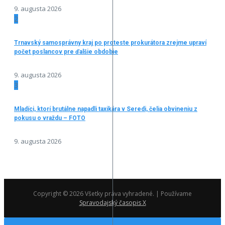
9. augusta 2026
2
Trnavský samosprávny kraj po proteste prokurátora zrejme upraví
počet poslancov pre ďalšie obdobie
9. augusta 2026
3
Mladíci, ktorí brutálne napadli taxikára v Seredi, čelia obvineniu z
pokusu o vraždu – FOTO
9. augusta 2026
Copyright © 2026 Všetky práva vyhradené. | Používame
Spravodajský časopis X