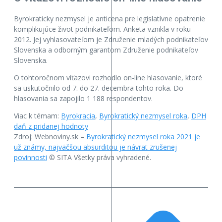
Byrokraticky nezmysel je anticena pre legislatívne opatrenie
komplikujúce život podnikateľom. Anketa vznikla v roku
2012. Jej vyhlasovateľom je Združenie mladých podnikateľov
Slovenska a odborným garantom Združenie podnikateľov
Slovenska.
O tohtoročnom víťazovi rozhodlo on-line hlasovanie, ktoré
sa uskutočnilo od 7. do 27. decembra tohto roka. Do
hlasovania sa zapojilo 1 188 respondentov.
Viac k témam:
Byrokracia
,
Byrokratický nezmysel roka
,
DPH
daň z pridanej hodnoty
Zdroj: Webnoviny.sk –
Byrokratický nezmysel roka 2021 je
už známy, najväčšou absurditou je návrat zrušenej
povinnosti
© SITA Všetky práva vyhradené.