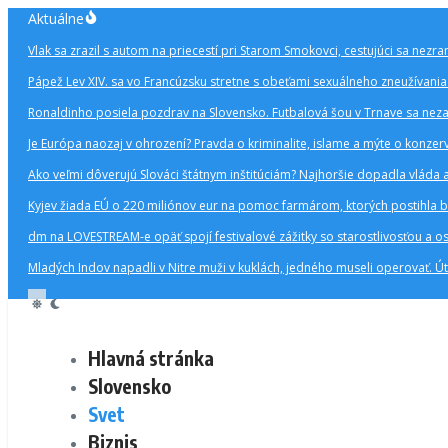
Preskočiť
Aktuálne
na
Vlak sa zrazil s autom na priecestí pri Starom Smokovci, cestujúci sa nezran
obsah
Pápež Lev XIV. sa vo Francúzsku stretne s obeťami sexuálneho zneužívani
Ronaldinho posiela pozdrav na Slovensko. Futbalová šou v Trnave sa nezad
Je Európa naozaj v ohrození? Pravda o kriminalite, islame a mýte o kon
Ako veľmi dôverujú Slováci štátnym inštitúciám? Najhoršie dopadla vláda 
Kyjev žiada EÚ o 220 miliónov eur na pomoc farmárom, ktorých postihla 
dm na LOVESTREAM-e opäť spojí festivalové zážitky so starostlivosťou a o
Mladých Indov napadli v Nitre muži v kuklách, jedného museli operovať. Úto
Hlavná stránka
Slovensko
Svet
Biznis