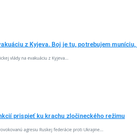
uáciu z Kyjeva. Boj je tu, potrebujem muníciu, 
kej vlády na evakuáciu z Kyjeva....
kcií prispieť ku krachu zločineckého režimu
vokovanú agresiu Ruskej federácie proti Ukrajine....