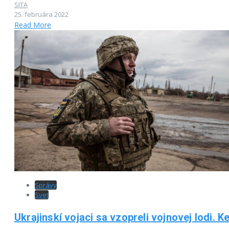
SITA
25. februára 2022
Read More
Správy
Svet
Ukrajinskí vojaci sa vzopreli vojnovej lodi. Ke