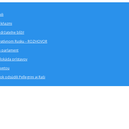
ili
a kňazmi
ržateľne blíži!
zervatívnom Rusku – ROZHOVOR
a parlament
blokáda prístavov
svetou
k odsúdili Pellegrini aj Raši