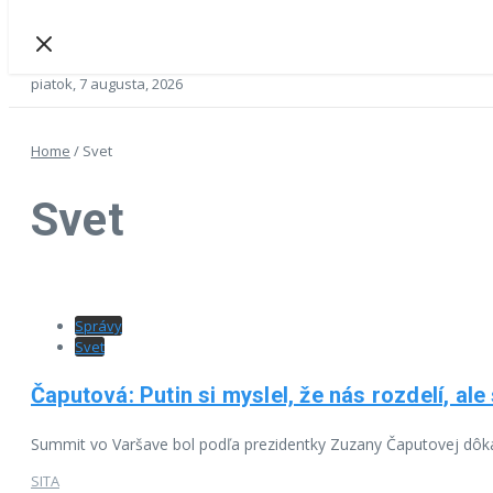
piatok, 7 augusta, 2026
Home
/
Svet
Svet
Správy
Svet
Čaputová: Putin si myslel, že nás rozdelí, a
Summit vo Varšave bol podľa prezidentky Zuzany Čaputovej dôka
SITA