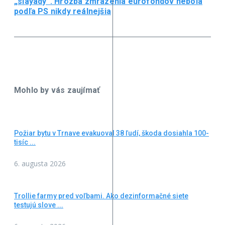
„slayády“. Hrozba zmrazenia eurofondov nebola
podľa PS nikdy reálnejšia
Mohlo by vás zaujímať
Požiar bytu v Trnave evakuoval 38 ľudí, škoda dosiahla 100-
tisíc ...
6. augusta 2026
Trollie farmy pred voľbami. Ako dezinformačné siete
testujú slove ...