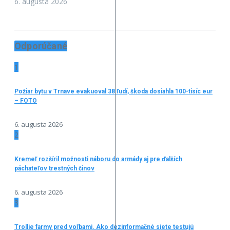
6. augusta 2026
Odporúčané
1
Požiar bytu v Trnave evakuoval 38 ľudí, škoda dosiahla 100-tisíc eur
– FOTO
6. augusta 2026
2
Kremeľ rozšíril možnosti náboru do armády aj pre ďalších
páchateľov trestných činov
6. augusta 2026
3
Trollie farmy pred voľbami. Ako dezinformačné siete testujú