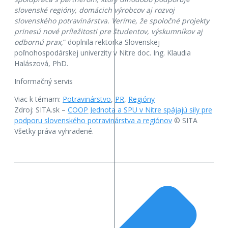
slovenské regióny, domácich výrobcov aj rozvoj
slovenského potravinárstva. Veríme, že spoločné projekty
prinesú nové príležitosti pre študentov, výskumníkov aj
odbornú prax,
“ doplnila rektorka Slovenskej
poľnohospodárskej univerzity v Nitre doc. Ing. Klaudia
Halászová, PhD.
Informačný servis
Viac k témam:
Potravinárstvo
,
PR
,
Regióny
Zdroj: SITA.sk –
COOP Jednota a SPU v Nitre spájajú sily pre
podporu slovenského potravinárstva a regiónov
© SITA
Všetky práva vyhradené.