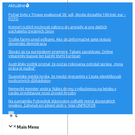
Preskočiť
Aktuálne
na
Požiar bytu v Trnave evakuoval 38 ľudí, škoda dosiahla 100-tisíc eur –
obsah
FOTO
Kremeľ rozšíril možnosti náboru do armády aj pre ďalších
páchateľov trestných činov
Trollie farmy pred voľbami. Ako dezinformačné siete testujú
slovenskú demokraciu
Slováci sú na európskom priemere, Taliani zaostávajú. Online
vstupenky kupuje len každý štvrtý Európan
Austrálsky politik priznal, že počas rokovania odoslal správu „moja
práca je nudná“
Španielske médiá tvrdia, že medzi migrantmi v Ceute identifikovali
podozrivých džihádistov
Nemecký minister vnútra: Nález dronu s výbušninou na letisku v
Lipsku predstavuje novú úroveň hrozby
Na pamätníku Pobjednik slávnostne odhalili mená slovenských
vojakov. Zahynuli pri plnení úloh v misii UNPROFOR
Main Menu