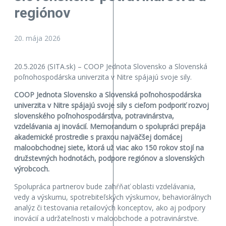
regiónov
20. mája 2026
20.5.2026 (SITA.sk) – COOP Jednota Slovensko a Slovenská
poľnohospodárska univerzita v Nitre spájajú svoje sily.
COOP Jednota Slovensko a Slovenská poľnohospodárska
univerzita v Nitre spájajú svoje sily s cieľom podporiť rozvoj
slovenského poľnohospodárstva, potravinárstva,
vzdelávania aj inovácií. Memorandum o spolupráci prepája
akademické prostredie s praxou najväčšej domácej
maloobchodnej siete, ktorá už viac ako 150 rokov stojí na
družstevných hodnotách, podpore regiónov a slovenských
výrobcoch.
Spolupráca partnerov bude zahŕňať oblasti vzdelávania,
vedy a výskumu, spotrebiteľských výskumov, behaviorálnych
analýz či testovania retailových konceptov, ako aj podpory
inovácií a udržateľnosti v maloobchode a potravinárstve.