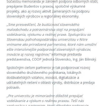
Súčasťou memoranda je zároveň podpora odborných stáží,
prepájanie študentov s praxou, spoločné výskumné
projekty, ako aj rozvoj aktivít zameraných na podporu
slovenských výrobcov a regionálnej ekonomiky.
„Sme presvedčení, že budúcnosť slovenského
maloobchodu a potravinárstva stojí na prepájaní
vzdelávania, výskumu a reálnej praxe. Spoluprácu so
Slovenskou poľnohospodárskou univerzitou v Nitre
vnímame ako prirodzené partnerstvo, ktoré nám umožní
ešte intenzívnejšie podporovať slovenských výrobcov,
inovácie aj rozvoj regiónov,
“ informuje predseda
predstavenstva, COOP Jednota Slovensko, Ing. Ján Bilinský.
Spoločným cieľom partnerov je tak podporovať rozvoj
slovenského družstevného podnikania, lokálnych
dodávateľských vzťahov, inovácií, digitalizácie a
udržateľných riešení v oblasti výroby, distribúcie a predaja
potravín.
„Pre univerzitu je mimoriadne dôležité prepájať
vzdelávanie a výskum s reálnou praxou. Teší nás
spolupráca s partnerom, ktorý dlhodobo podporuje