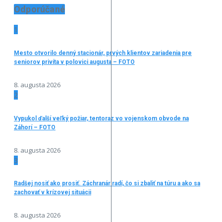
Odporúčané
1
Mesto otvorilo denný stacionár, prvých klientov zariadenia pre
seniorov privíta v polovici augusta – FOTO
8. augusta 2026
2
Vypukol ďalší veľký požiar, tentoraz vo vojenskom obvode na
Záhorí – FOTO
8. augusta 2026
3
Radšej nosiť ako prosiť. Záchranár radí, čo si zbaliť na túru a ako sa
zachovať v krízovej situácii
8. augusta 2026