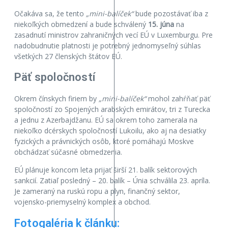
Očakáva sa, že tento
„mini-balíček“
bude pozostávať iba z
niekoľkých obmedzení a bude schválený
15. júna
na
zasadnutí ministrov zahraničných vecí EÚ v Luxemburgu. Pre
nadobudnutie platnosti je potrebný jednomyseľný súhlas
všetkých 27 členských štátov EÚ.
Päť spoločností
Okrem čínskych firiem by
„mini-balíček“
mohol zahŕňať päť
spoločností zo Spojených arabských emirátov, tri z Turecka
a jednu z Azerbajdžanu. EÚ sa okrem toho zamerala na
niekoľko dcérskych spoločností Lukoilu, ako aj na desiatky
fyzických a právnických osôb, ktoré pomáhajú Moskve
obchádzať súčasné obmedzenia.
EÚ plánuje koncom leta prijať širší 21. balík sektorových
sankcií. Zatiaľ posledný – 20. balík – Únia schválila 23. apríla.
Je zameraný na ruskú ropu a plyn, finančný sektor,
vojensko-priemyselný komplex a obchod.
Fotogaléria k článku: