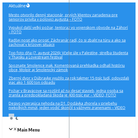
Preskočiť
Aktuálne
na
Mesto otvorilo denný stacionár, prvých klientov zariadenia pre
obsah
seniorov privíta v polovici augusta – FOTO
Vypukol ďalší veľký požiar, tentoraz vo vojenskom obvode na Záhorí
– FOTO
Radšej nosiť ako prosiť. Záchranár radí, čo si zbaliť na túru a ako sa
zachovať v krízovej situácii
Top foto dňa (7. august 2026): Včelie úle v Palestíne, streľba študenta
v Thajsku a Lovestream festival
Spoznajte Smolenice inak. Komentovaná prehliadka odhalí históriu
obce, Molpír aj Smolenický zámok
Zberný dvor v Dúbravke využilo za rok takmer 15-tisíc ľudí, odovzdali
viac ako 1 600 ton odpadu
Požiar v Braväcove sa rozšíril až na desať stavieb, jedna osoba sa
zranila a predpokladaná škoda je 400-tisíc eur – VIDEO, FOTO
Desivo vyzerajúca nehoda na D1. Dodávka zhorela v priebehu
niekoľkých minút, jeden vodič skončil s vážnymi zraneniami – VIDEO
Main Menu