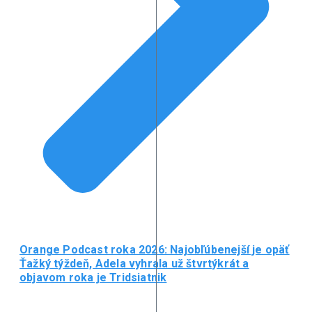
Orange Podcast roka 2026: Najobľúbenejší je opäť
Ťažký týždeň, Adela vyhrala už štvrtýkrát a
objavom roka je Tridsiatnik