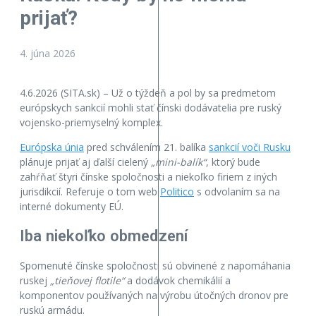
prijať?
4. júna 2026
4.6.2026 (SITA.sk) – Už o týždeň a pol by sa predmetom
európskych sankcií mohli stať čínski dodávatelia pre ruský
vojensko-priemyselný komplex.
Európska únia
pred schválením 21. balíka
sankcií voči Rusku
plánuje prijať aj ďalší cielený
„mini-balík“
, ktorý bude
zahŕňať štyri čínske spoločnosti a niekoľko firiem z iných
jurisdikcií. Referuje o tom web
Politico
s odvolaním sa na
interné dokumenty EÚ.
Iba niekoľko obmedzení
Spomenuté čínske spoločnosti sú obvinené z napomáhania
ruskej
„tieňovej flotile“
a dodávok chemikálií a
komponentov používaných na výrobu útočných dronov pre
ruskú armádu.