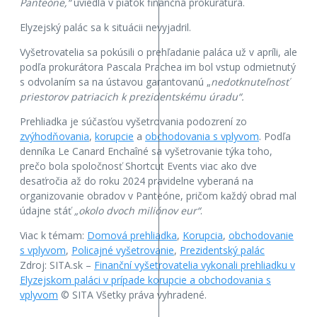
Panteóne,“
uviedla v piatok finančná prokuratúra.
Elyzejský palác sa k situácii nevyjadril.
Vyšetrovatelia sa pokúsili o prehľadanie paláca už v apríli, ale
podľa prokurátora Pascala Prachea im bol vstup odmietnutý
s odvolaním sa na ústavou garantovanú „
nedotknuteľnosť
priestorov patriacich k prezidentskému úradu“.
Prehliadka je súčasťou vyšetrovania podozrení zo
zvýhodňovania
,
korupcie
a
obchodovania s vplyvom
. Podľa
denníka Le Canard Enchaîné sa vyšetrovanie týka toho,
prečo bola spoločnosť Shortcut Events viac ako dve
desaťročia až do roku 2024 pravidelne vyberaná na
organizovanie obradov v Panteóne, pričom každý obrad mal
údajne stáť
„okolo dvoch miliónov eur“
.
Viac k témam:
Domová prehliadka
,
Korupcia
,
obchodovanie
s vplyvom
,
Policajné vyšetrovanie
,
Prezidentský palác
Zdroj: SITA.sk –
Finanční vyšetrovatelia vykonali prehliadku v
Elyzejskom paláci v prípade korupcie a obchodovania s
vplyvom
© SITA Všetky práva vyhradené.