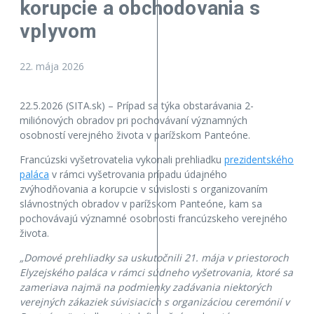
korupcie a obchodovania s
vplyvom
22. mája 2026
22.5.2026 (SITA.sk) – Prípad sa týka obstarávania 2-
miliónových obradov pri pochovávaní významných
osobností verejného života v parížskom Panteóne.
Francúzski vyšetrovatelia vykonali prehliadku
prezidentského
paláca
v rámci vyšetrovania prípadu údajného
zvýhodňovania a korupcie v súvislosti s organizovaním
slávnostných obradov v parížskom Panteóne, kam sa
pochovávajú významné osobnosti francúzskeho verejného
života.
„Domové prehliadky sa uskutočnili 21. mája v priestoroch
Elyzejského paláca v rámci súdneho vyšetrovania, ktoré sa
zameriava najmä na podmienky zadávania niektorých
verejných zákaziek súvisiacich s organizáciou ceremónií v