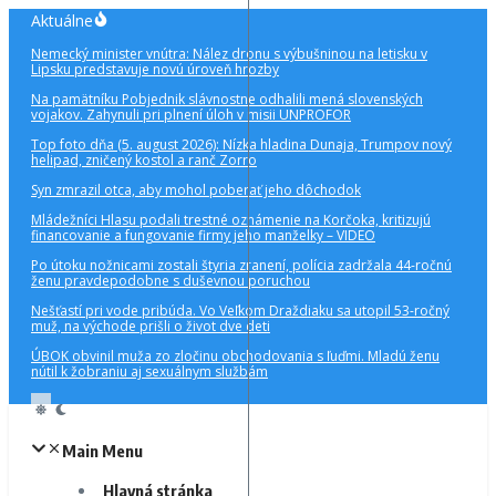
Preskočiť
Aktuálne
na
Nemecký minister vnútra: Nález dronu s výbušninou na letisku v
obsah
Lipsku predstavuje novú úroveň hrozby
Na pamätníku Pobjednik slávnostne odhalili mená slovenských
vojakov. Zahynuli pri plnení úloh v misii UNPROFOR
Top foto dňa (5. august 2026): Nízka hladina Dunaja, Trumpov nový
helipad, zničený kostol a ranč Zorro
Syn zmrazil otca, aby mohol poberať jeho dôchodok
Mládežníci Hlasu podali trestné oznámenie na Korčoka, kritizujú
financovanie a fungovanie firmy jeho manželky – VIDEO
Po útoku nožnicami zostali štyria zranení, polícia zadržala 44-ročnú
ženu pravdepodobne s duševnou poruchou
Nešťastí pri vode pribúda. Vo Veľkom Draždiaku sa utopil 53-ročný
muž, na východe prišli o život dve deti
ÚBOK obvinil muža zo zločinu obchodovania s ľuďmi. Mladú ženu
nútil k žobraniu aj sexuálnym službám
Main Menu
Hlavná stránka