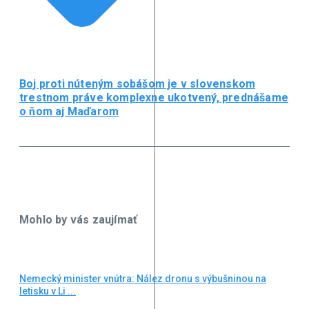
Boj proti núteným sobášom je v slovenskom
trestnom práve komplexne ukotvený, prednášame
o ňom aj Maďarom
Mohlo by vás zaujímať
Nemecký minister vnútra: Nález dronu s výbušninou na
letisku v Li ...