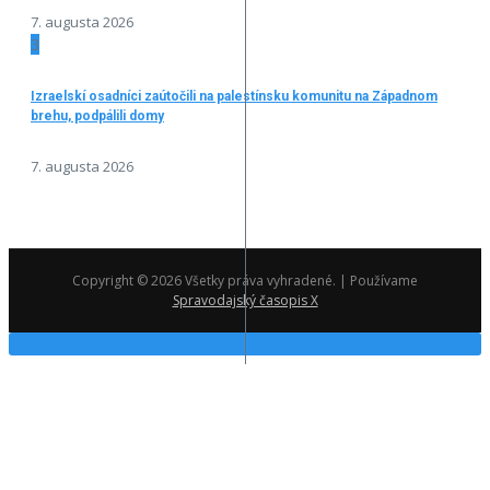
7. augusta 2026
3
Izraelskí osadníci zaútočili na palestínsku komunitu na Západnom
brehu, podpálili domy
7. augusta 2026
Copyright © 2026 Všetky práva vyhradené. | Používame
Spravodajský časopis X