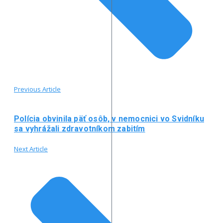
Previous Article
Polícia obvinila päť osôb, v nemocnici vo Svidníku
sa vyhrážali zdravotníkom zabitím
Next Article