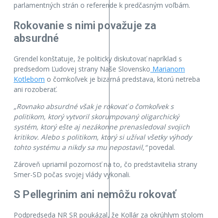
parlamentných strán o referende k predčasným voľbám.
Rokovanie s nimi považuje za
absurdné
Grendel konštatuje, že politicky diskutovať napríklad s
predsedom Ľudovej strany Naše Slovensko
Marianom
Kotlebom
o čomkoľvek je bizarná predstava, ktorú netreba
ani rozoberať.
„Rovnako absurdné však je rokovať o čomkoľvek s
politikom, ktorý vytvoril skorumpovaný oligarchický
systém, ktorý ešte aj nezákonne prenasledoval svojich
kritikov. Alebo s politikom, ktorý si užíval všetky výhody
tohto systému a nikdy sa mu nepostavil,“
povedal.
Zároveň upriamil pozornosť na to, čo predstavitelia strany
Smer-SD počas svojej vlády vykonali.
S Pellegrinim ani nemôžu rokovať
Podpredseda NR SR poukázal, že Kollár za okrúhlym stolom