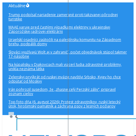
Preskočiť
Aktuálne
na
Trump podpísal nariadenie zamerané proti takzvanej pôrodnej
obsah
turistike
MAAE varuje pred častými výpadkami elektriny v ukrajinskej
Záporožskej jadrovej elektrárni
Izraelskí osadníci zaútočili na palestínsku komunitu na Západnom
brehu, podpálili domy
Slováci využívajú Wolt aj v zahraničí, počet objednávok stúpol takmer
17-násobne
Na kúpalisku v Diakovciach mali viacerí ľudia zdravotné problémy,
unikla neznáma látka
Zelenskyj prvýkrát od ruskej invázie navštívi Srbsko, Kyjev ho chce
odpútať od Moskvy
Irán pohrozil susedom, že „zhasne celý Perzský záliv“, pripravil
zoznam cieľov
Top foto dňa (6. august 2026): Protest zdravotníkov, ruský letecký
útok, hirošimský pamätník a záchrana psov z lesných požiarov