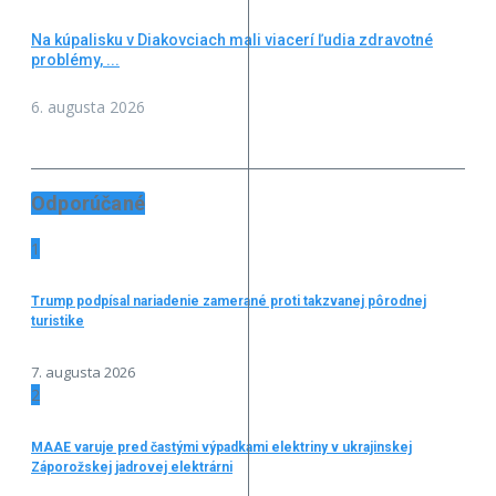
Na kúpalisku v Diakovciach mali viacerí ľudia zdravotné
problémy, ...
6. augusta 2026
Odporúčané
1
Trump podpísal nariadenie zamerané proti takzvanej pôrodnej
turistike
7. augusta 2026
2
MAAE varuje pred častými výpadkami elektriny v ukrajinskej
Záporožskej jadrovej elektrárni