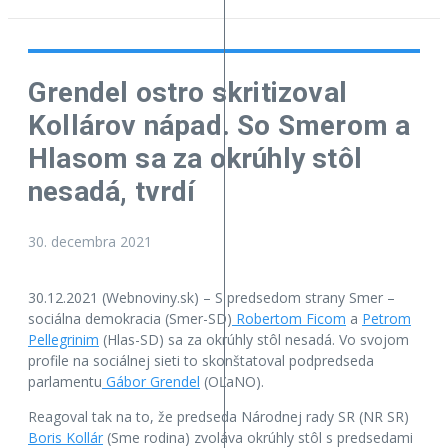
Grendel ostro skritizoval
Kollárov nápad. So Smerom a
Hlasom sa za okrúhly stôl
nesadá, tvrdí
30. decembra 2021
30.12.2021 (Webnoviny.sk) – S predsedom strany Smer –
sociálna demokracia (Smer-SD)
Robertom Ficom
a
Petrom
Pellegrinim
(Hlas-SD) sa za okrúhly stôl nesadá. Vo svojom
profile na sociálnej sieti to skonštatoval podpredseda
parlamentu
Gábor Grendel
(OĽaNO).
Reagoval tak na to, že predseda Národnej rady SR (NR SR)
Boris Kollár
(Sme rodina) zvoláva okrúhly stôl s predsedami