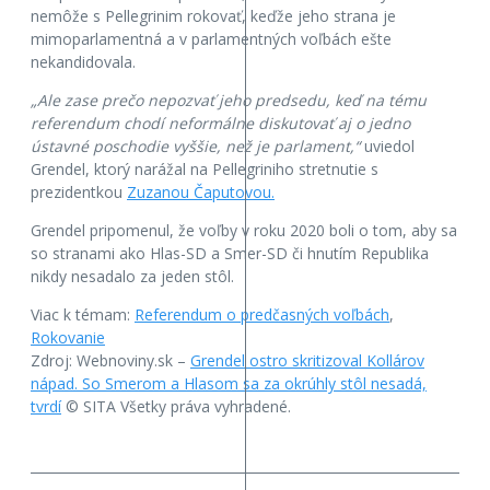
nemôže s Pellegrinim rokovať, keďže jeho strana je
mimoparlamentná a v parlamentných voľbách ešte
nekandidovala.
„Ale zase prečo nepozvať jeho predsedu, keď na tému
referendum chodí neformálne diskutovať aj o jedno
ústavné poschodie vyššie, než je parlament,“
uviedol
Grendel, ktorý narážal na Pellegriniho stretnutie s
prezidentkou
Zuzanou Čaputovou.
Grendel pripomenul, že voľby v roku 2020 boli o tom, aby sa
so stranami ako Hlas-SD a Smer-SD či hnutím Republika
nikdy nesadalo za jeden stôl.
Viac k témam:
Referendum o predčasných voľbách
,
Rokovanie
Zdroj: Webnoviny.sk –
Grendel ostro skritizoval Kollárov
nápad. So Smerom a Hlasom sa za okrúhly stôl nesadá,
tvrdí
© SITA Všetky práva vyhradené.