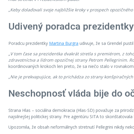
„Keby dolaďovali svoje najbližšie kroky v prospech opozičného
Udivený poradca prezidentky
Poradcu prezidentky
Martina Burgra
udivuje, že sa Grendel pustil
„V tom čase sa prezidentka dvakrát stretla s premiérom, z toh
zdravotníctva a lídrom opozičnej strany Petrom Pellegrinim. Rok
koordinovaných krokoch len preto, že sa niečo stalo v rovnakom 
„Nie je prekvapujúce, ak to prichádza zo strany konšpiračných
Neschopnosť vláda bije do oč
Strana Hlas – sociálna demokracia (Hlas-SD) považuje za prirodze
najsilnejšej politickej strany. Pre agentúru SITA to skonštatoval
Upozornila, že obsah neformálnych stretnutí Pellegrini nikdy ne