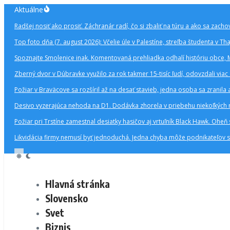
Preskočiť
Aktuálne
na
Radšej nosiť ako prosiť. Záchranár radí, čo si zbaliť na túru a ako sa zachova
obsah
Top foto dňa (7. august 2026): Včelie úle v Palestíne, streľba študenta v Th
Spoznajte Smolenice inak. Komentovaná prehliadka odhalí históriu obce, 
Zberný dvor v Dúbravke využilo za rok takmer 15-tisíc ľudí, odovzdali via
Požiar v Braväcove sa rozšíril až na desať stavieb, jedna osoba sa zranil
Desivo vyzerajúca nehoda na D1. Dodávka zhorela v priebehu niekoľkých m
Požiar pri Trstíne zamestnal desiatky hasičov aj vrtuľník Black Hawk. Oheň 
Likvidácia firmy nemusí byť jednoduchá. Jedna chyba môže podnikateľov st
Hlavná stránka
Slovensko
Svet
Biznis