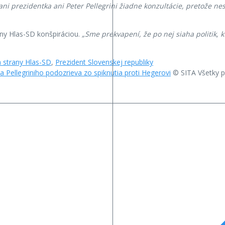
ani prezidentka ani Peter Pellegrini žiadne konzultácie, pretože 
any Hlas-SD konšpiráciou.
„Sme prekvapení, že po nej siaha politik, 
 strany Hlas-SD
,
Prezident Slovenskej republiky
 a Pellegriniho podozrieva zo spiknutia proti Hegerovi
© SITA Všetky p