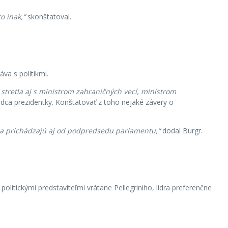
o inak,“
skonštatoval.
áva s politikmi.
 stretla aj s ministrom zahraničných vecí, ministrom
dca prezidentky. Konštatovať z toho nejaké závery o
nia prichádzajú aj od podpredsedu parlamentu,“
dodal Burgr.
litickými predstaviteľmi vrátane Pellegriniho, lídra preferenčne