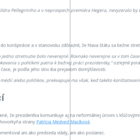
 lídra Pellegriniho a v neprospech premiéra Hegera, nevyzeralo by t
 do konšpirácie a v stanovisku zdôraznil, že hlava štátu sa bežne stret
o jedno stretnutie bolo neverejné. Rovnako neverejne sa v tom čase
ovania s politikmi patria k bežnej práci prezidentky,“
ozrejmil pora
čase, je podľa jeho slov iba prejavom domýšľavosti.
 médií alebo politikov, prekvapuje ma však, keď takéto konštatova
í
né, že prezidentka komunikuje aj na neformálnej úrovni s kľúčovými po
a hovorkyňa strany
Patrícia Medveď Macíková
.
komentoval ani ako predseda vlády, ani ako poslanec.