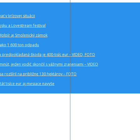
ť v krízovej situácii
ajsku a Lovestream festival
Molpír aj Smolenický zámok
c ako 1 600 ton odpadu
a a predpokladaná škoda je 400-tisíc eur – VIDEO, FOTO
inút, jeden vodič skončil s vážnymi zraneniami – VIDEO
sa rozšíril na približne 130 hektárov – FOTO
áť tisíce eur aj mesiace navyše