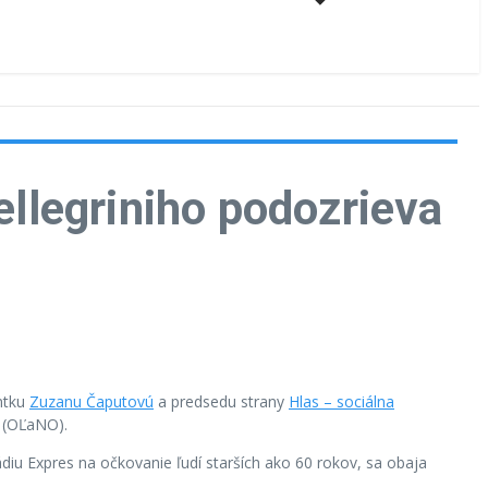
ellegriniho podozrieva
entku
Zuzanu Čaputovú
a predsedu strany
Hlas – sociálna
(OĽaNO).
ádiu Expres na očkovanie ľudí starších ako 60 rokov, sa obaja