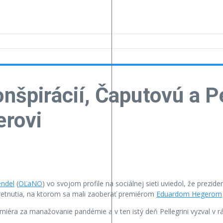
onšpirácií, Čaputovú a P
erovi
endel
(
OĽaNO
) vo svojom profile na sociálnej sieti uviedol, že prezid
retnutia, na ktorom sa mali zaoberať premiérom
Eduardom Hegerom
emiéra za manažovanie pandémie a v ten istý deň Pellegrini vyzval v r