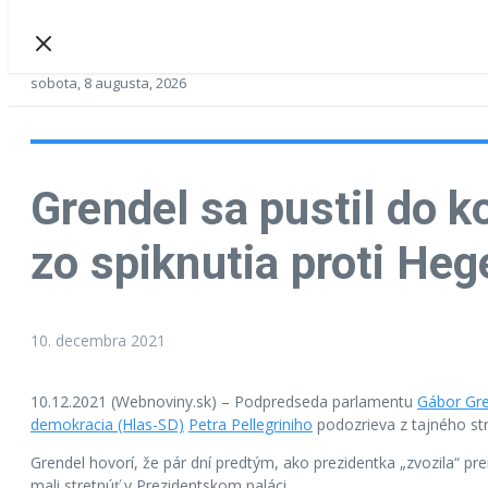
sobota, 8 augusta, 2026
Grendel sa pustil do k
zo spiknutia proti Heg
10. decembra 2021
10.12.2021 (Webnoviny.sk) – Podpredseda parlamentu
Gábor Gr
demokracia (Hlas-SD)
Petra Pellegriniho
podozrieva z tajného st
Grendel hovorí, že pár dní predtým, ako prezidentka „zvozila“ pr
mali stretnúť v Prezidentskom paláci.