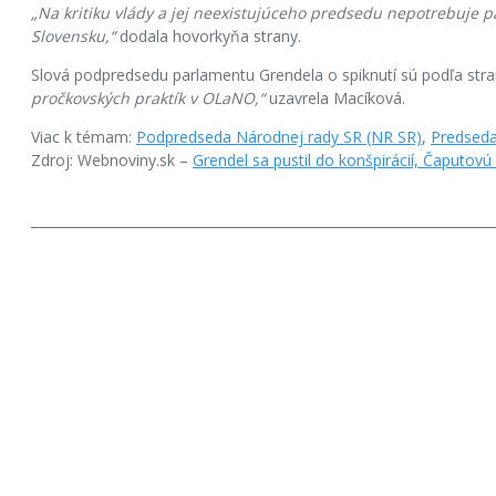
„Na kritiku vlády a jej neexistujúceho predsedu nepotrebuje p
Slovensku,“
dodala hovorkyňa strany.
Slová podpredsedu parlamentu Grendela o spiknutí sú podľa str
pročkovských praktík v OLaNO,“
uzavrela Macíková.
Viac k témam:
Podpredseda Národnej rady SR (NR SR)
,
Predseda
Zdroj: Webnoviny.sk –
Grendel sa pustil do konšpirácií, Čaputovú