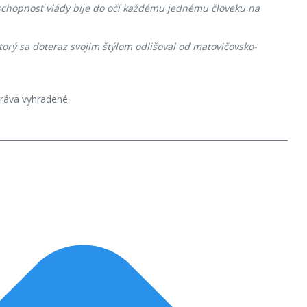
neschopnosť vlády bije do očí každému jednému človeku na
ktorý sa doteraz svojim štýlom odlišoval od matovičovsko-
ráva vyhradené.