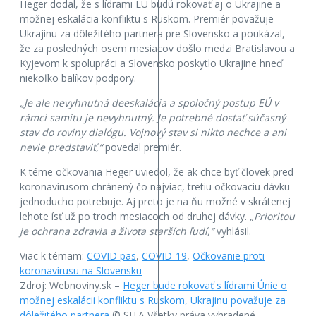
Heger dodal, že s lídrami EÚ budú rokovať aj o Ukrajine a
možnej eskalácia konfliktu s Ruskom. Premiér považuje
Ukrajinu za dôležitého partnera pre Slovensko a poukázal,
že za posledných osem mesiacov došlo medzi Bratislavou a
Kyjevom k spolupráci a Slovensko poskytlo Ukrajine hneď
niekoľko balíkov podpory.
„Je ale nevyhnutná deeskalácia a spoločný postup EÚ v
rámci samitu je nevyhnutný. Je potrebné dostať súčasný
stav do roviny dialógu. Vojnový stav si nikto nechce a ani
nevie predstaviť,“
povedal premiér.
K téme očkovania Heger uviedol, že ak chce byť človek pred
koronavírusom chránený čo najviac, tretiu očkovaciu dávku
jednoducho potrebuje. Aj preto je na ňu možné v skrátenej
lehote ísť už po troch mesiacoch od druhej dávky.
„Prioritou
je ochrana zdravia a života starších ľudí,“
vyhlásil.
Viac k témam:
COVID pas
,
COVID-19
,
Očkovanie proti
koronavírusu na Slovensku
Zdroj: Webnoviny.sk –
Heger bude rokovať s lídrami Únie o
možnej eskalácii konfliktu s Ruskom, Ukrajinu považuje za
dôležitého partnera
© SITA Všetky práva vyhradené.