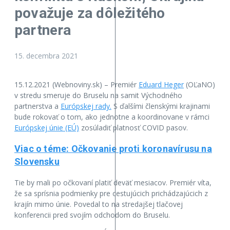
považuje za dôležitého
partnera
15. decembra 2021
15.12.2021 (Webnoviny.sk) – Premiér
Eduard Heger
(OĽaNO)
v stredu smeruje do Bruselu na samit Východného
partnerstva a
Európskej rady.
S ďalšími členskými krajinami
bude rokovať o tom, ako jednotne a koordinovane v rámci
Európskej únie (EÚ)
zosúladiť platnosť COVID pasov.
Viac o téme: Očkovanie proti koronavírusu na
Slovensku
Tie by mali po očkovaní platiť deväť mesiacov. Premiér víta,
že sa sprísnia podmienky pre cestujúcich prichádzajúcich z
krajín mimo únie. Povedal to na stredajšej tlačovej
konferencii pred svojím odchodom do Bruselu.