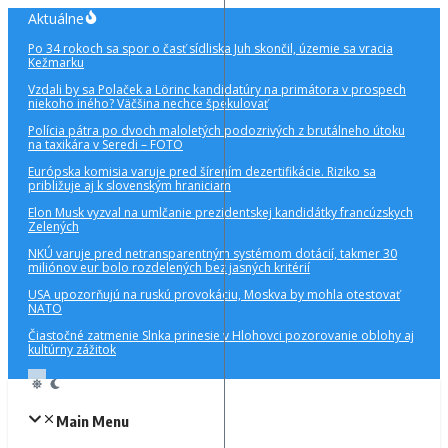
Preskočiť
Aktuálne
na
Po 34 rokoch sa spor o časť sídliska Juh skončil, územie sa vracia
obsah
Kežmarku
Vzdali by sa Polaček a Lörinc kandidatúry na primátora v prospech
niekoho iného? Väčšina nechce špekulovať
Polícia pátra po dvoch maloletých podozrivých z brutálneho útoku
na taxikára v Seredi – FOTO
Európska komisia varuje pred šírením dezertifikácie. Riziko sa
približuje aj k slovenským hraniciam
Elon Musk vyzval na umlčanie prezidentskej kandidátky francúzskych
Zelených
NKÚ varuje pred netransparentným systémom dotácií, takmer 30
miliónov eur bolo rozdelených bez jasných kritérií
USA upozorňujú na ruskú provokáciu, Moskva by mohla otestovať
NATO
Čiastočné zatmenie Slnka prinesie v Hlohovci pozorovanie oblohy aj
kultúrny zážitok
Main Menu