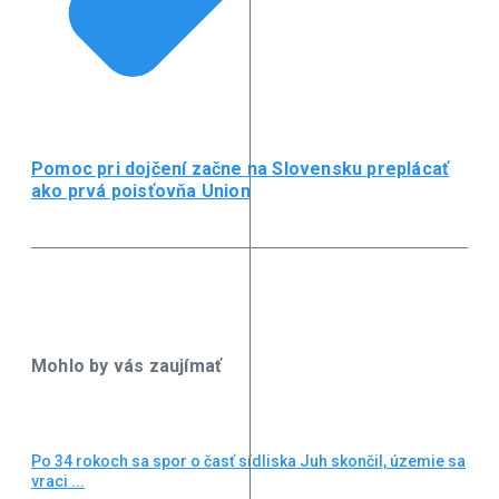
Pomoc pri dojčení začne na Slovensku preplácať
ako prvá poisťovňa Union
Mohlo by vás zaujímať
Po 34 rokoch sa spor o časť sídliska Juh skončil, územie sa
vraci ...