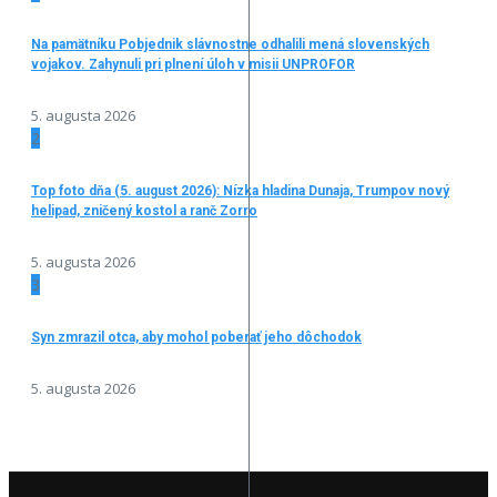
Na pamätníku Pobjednik slávnostne odhalili mená slovenských
vojakov. Zahynuli pri plnení úloh v misii UNPROFOR
5. augusta 2026
2
Top foto dňa (5. august 2026): Nízka hladina Dunaja, Trumpov nový
helipad, zničený kostol a ranč Zorro
5. augusta 2026
3
Syn zmrazil otca, aby mohol poberať jeho dôchodok
5. augusta 2026