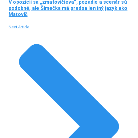
V opozícii sa „zmatovičieva“, pozadie a scenár sú
podobné, ale Šimečka má predsa len iný jazyk ako
Matovič
Next Article