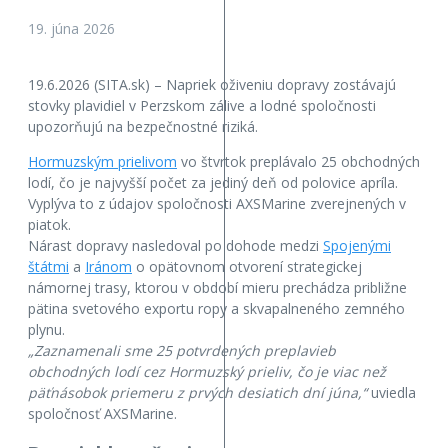
19. júna 2026
19.6.2026 (SITA.sk) – Napriek oživeniu dopravy zostávajú
stovky plavidiel v Perzskom zálive a lodné spoločnosti
upozorňujú na bezpečnostné riziká.
Hormuzským prielivom
vo štvrtok preplávalo 25 obchodných
lodí, čo je najvyšší počet za jediný deň od polovice apríla.
Vyplýva to z údajov spoločnosti AXSMarine zverejnených v
piatok.
Nárast dopravy nasledoval po dohode medzi
Spojenými
štátmi
a
Iránom
o opätovnom otvorení strategickej
námornej trasy, ktorou v období mieru prechádza približne
pätina svetového exportu ropy a skvapalneného zemného
plynu.
„Zaznamenali sme 25 potvrdených preplavieb
obchodných lodí cez Hormuzský prieliv, čo je viac než
päťnásobok priemeru z prvých desiatich dní júna,“
uviedla
spoločnosť AXSMarine.