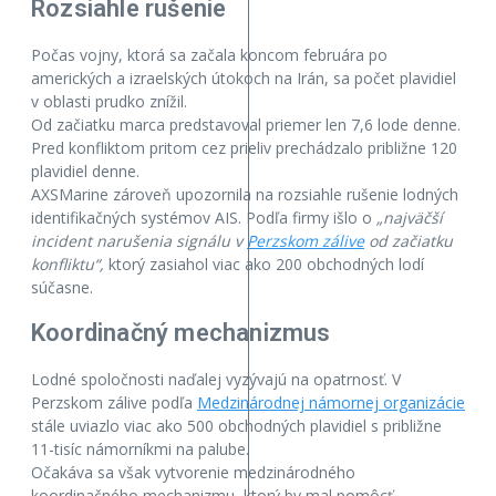
Rozsiahle rušenie
Počas vojny, ktorá sa začala koncom februára po
amerických a izraelských útokoch na Irán, sa počet plavidiel
v oblasti prudko znížil.
Od začiatku marca predstavoval priemer len 7,6 lode denne.
Pred konfliktom pritom cez prieliv prechádzalo približne 120
plavidiel denne.
AXSMarine zároveň upozornila na rozsiahle rušenie lodných
identifikačných systémov AIS. Podľa firmy išlo o
„najväčší
incident narušenia signálu v
Perzskom zálive
od začiatku
konfliktu“,
ktorý zasiahol viac ako 200 obchodných lodí
súčasne.
Koordinačný mechanizmus
Lodné spoločnosti naďalej vyzývajú na opatrnosť. V
Perzskom zálive podľa
Medzinárodnej námornej organizácie
stále uviazlo viac ako 500 obchodných plavidiel s približne
11-tisíc námorníkmi na palube.
Očakáva sa však vytvorenie medzinárodného
koordinačného mechanizmu, ktorý by mal pomôcť