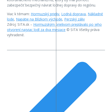
zabezpečiť bezpečný návrat lodnej dopravy do regiónu.
Viac k témam:
Hormuzský prieliv
,
Lodná doprava
,
Nákladné
lode
,
Napätie na Blízkom východe
,
Perzský záliv
Zdroj: SITA.sk –
Hormuzským prielivom preplávalo po jeho
otvorení najviac lodí za dva mesiace
© SITA Všetky práva
vyhradené.