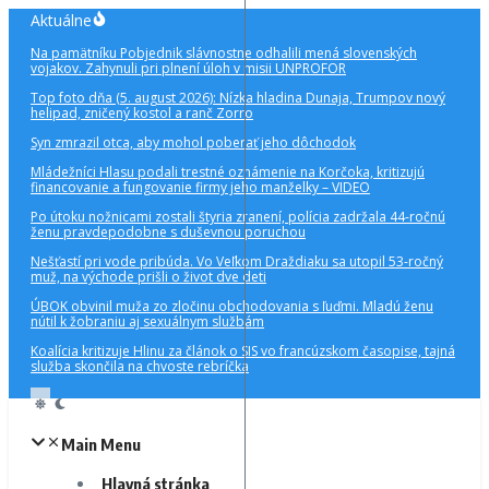
Preskočiť
Aktuálne
na
Na pamätníku Pobjednik slávnostne odhalili mená slovenských
obsah
vojakov. Zahynuli pri plnení úloh v misii UNPROFOR
Top foto dňa (5. august 2026): Nízka hladina Dunaja, Trumpov nový
helipad, zničený kostol a ranč Zorro
Syn zmrazil otca, aby mohol poberať jeho dôchodok
Mládežníci Hlasu podali trestné oznámenie na Korčoka, kritizujú
financovanie a fungovanie firmy jeho manželky – VIDEO
Po útoku nožnicami zostali štyria zranení, polícia zadržala 44-ročnú
ženu pravdepodobne s duševnou poruchou
Nešťastí pri vode pribúda. Vo Veľkom Draždiaku sa utopil 53-ročný
muž, na východe prišli o život dve deti
ÚBOK obvinil muža zo zločinu obchodovania s ľuďmi. Mladú ženu
nútil k žobraniu aj sexuálnym službám
Koalícia kritizuje Hlinu za článok o SIS vo francúzskom časopise, tajná
služba skončila na chvoste rebríčka
Main Menu
Hlavná stránka