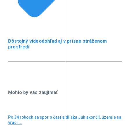
Dôstojný videodohľad aj v prísne stráženom
prostredí
Mohlo by vás zaujímať
Po 34 rokoch sa spor o časť sídliska Juh skončil, územie sa
vraci ...