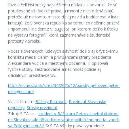
fáze a čelí historicky najväčšiemu nátlaku. Upozornili, že sú
porušované ich ľudské práva, a mnohí z nich odchádzajú,
pretože už na tomto mieste ďalej nevidia budúcnosť. V liste
kritizujú, že Slovenská republika sa tomu len nečinne prizerá.
Pripomenuli incident z 9. augusta, pri ktorom došlo k útoku
na výstavu fotografií, ktorá zaznamenávala študentské
protesty v Srbsku.
Počas slovenských ľudových slávností došlo aj k fyzickému
konfliktu medzi členmi a prívržencami strany prezidenta
Aleksandara Vučića a miestnymi občanmi. Tí opisovali
fyzické útoky, zastrašovanie a nečinnosť polície aj
oficiálnych predstaviteľov.
https://cdnv.sita.sk/sites/34/2025/12/bacsky-petrovec-peter-
pellegrini.mp4
Viac k témam:
Báčsky Petrovec
,
Prezident Slovenskej
republiky
,
Srbský prezident
Zdroj: SITA.sk –
Incident v Báčskom Petrovci nebol útokom
na Slovákov, ale dôsledkom vnútropolitického pnutia, zhodli
sa Pellegrini a Vučić
© SITA Všetky práva vyhradené.