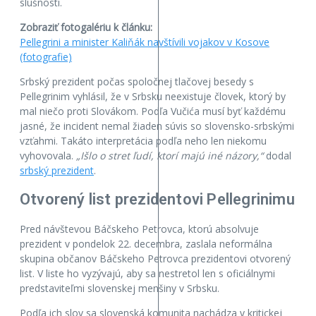
slušnosti.
Zobraziť fotogalériu k článku:
Pellegrini a minister Kaliňák navštívili vojakov v Kosove
(fotografie)
Srbský prezident počas spoločnej tlačovej besedy s
Pellegrinim vyhlásil, že v Srbsku neexistuje človek, ktorý by
mal niečo proti Slovákom. Podľa Vučića musí byť každému
jasné, že incident nemal žiaden súvis so slovensko-srbskými
vzťahmi. Takáto interpretácia podľa neho len niekomu
vyhovovala.
„Išlo o stret ľudí, ktorí majú iné názory,“
dodal
srbský prezident
.
Otvorený list prezidentovi Pellegrinimu
Pred návštevou Báčskeho Petrovca, ktorú absolvuje
prezident v pondelok 22. decembra, zaslala neformálna
skupina občanov Báčskeho Petrovca prezidentovi otvorený
list. V liste ho vyzývajú, aby sa nestretol len s oficiálnymi
predstaviteľmi slovenskej menšiny v Srbsku.
Podľa ich slov sa slovenská komunita nachádza v kritickej