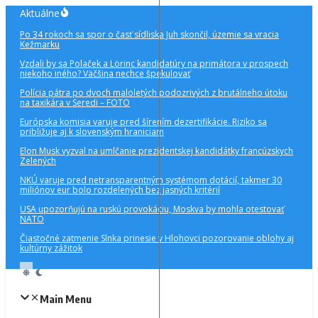
Preskočiť
Aktuálne
na
Po 34 rokoch sa spor o časť sídliska Juh skončil, územie sa vracia
obsah
Kežmarku
Vzdali by sa Polaček a Lörinc kandidatúry na primátora v prospech
niekoho iného? Väčšina nechce špekulovať
Polícia pátra po dvoch maloletých podozrivých z brutálneho útoku
na taxikára v Seredi – FOTO
Európska komisia varuje pred šírením dezertifikácie. Riziko sa
približuje aj k slovenským hraniciam
Elon Musk vyzval na umlčanie prezidentskej kandidátky francúzskych
Zelených
NKÚ varuje pred netransparentným systémom dotácií, takmer 30
miliónov eur bolo rozdelených bez jasných kritérií
USA upozorňujú na ruskú provokáciu, Moskva by mohla otestovať
NATO
Čiastočné zatmenie Slnka prinesie v Hlohovci pozorovanie oblohy aj
kultúrny zážitok
Main Menu