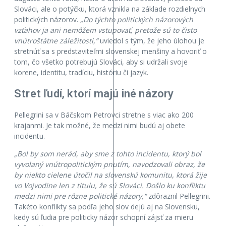
Slováci, ale o potýčku, ktorá vznikla na základe rozdielnych
politických názorov.
„Do týchto politických názorových
vzťahov ja ani nemôžem vstupovať, pretože sú to čisto
vnútroštátne záležitosti,“
uviedol s tým, že jeho úlohou je
stretnúť sa s predstaviteľmi slovenskej menšiny a hovoriť o
tom, čo všetko potrebujú Slováci, aby si udržali svoje
korene, identitu, tradíciu, históriu či jazyk.
Stret ľudí, ktorí majú iné názory
Pellegrini sa v Báčskom Petrovci stretne s viac ako 200
krajanmi. Je tak možné, že medzi nimi budú aj obete
incidentu.
„Bol by som nerád, aby sme z tohto incidentu, ktorý bol
vyvolaný vnútropolitickým pnutím, navodzovali obraz, že
by niekto cielene útočil na slovenskú komunitu, ktorá žije
vo Vojvodine len z titulu, že sú Slováci. Došlo ku konfliktu
medzi nimi pre rôzne politické názory,“
zdôraznil Pellegrini.
Takéto konflikty sa podľa jeho slov dejú aj na Slovensku,
kedy sú ľudia pre politicky názor schopní zájsť za mieru