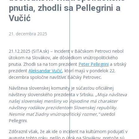
pnutia, zhodli sa Pellegrini a
Vučić
21. decembra 2025
21.12.2025 (SITA.sk) – Incident v Báčskom Petrovci nebol
útokom na Slovákov, ale dôsledkom vnútropolitického
pnutia. Zhodli sa na tom prezident
Peter Pellegrini
a srbský
prezident
Aleksandar Vučić
, ktorí majú v pondelok 22.
decembra spoločne navštíviť Báčsky Petrovec.
Návšteva slovenskej komunity je súčasťou oficiálnej
návštevy slovenského prezidenta v Srbsku.
„Moja návšteva
našej slovenskej menšiny vo Vojvodine má charakter
návštevy rodákov prezidentom Slovenskej republiky.
Nesmie mať žiadny vnútropolitický rozmer,“
uviedol
Pellegrini.
Zdôraznil však, že ak ide o incident na kultúrnom podujatí v
auguste tohto roku, nešlo o útok na Slovákov, pretože sú