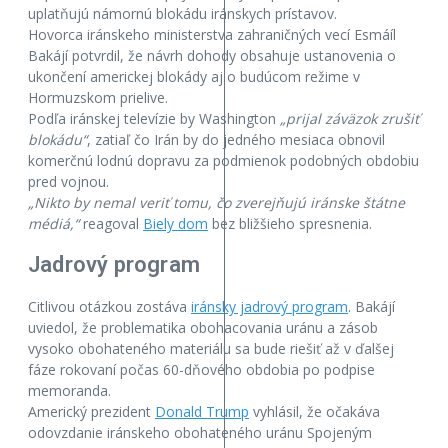
uplatňujú námornú blokádu iránskych prístavov.
Hovorca iránskeho ministerstva zahraničných vecí Esmáíl
Bakájí potvrdil, že návrh dohody obsahuje ustanovenia o
ukončení americkej blokády aj o budúcom režime v
Hormuzskom prielive.
Podľa iránskej televízie by Washington
„prijal záväzok zrušiť
blokádu“
, zatiaľ čo Irán by do jedného mesiaca obnovil
komerčnú lodnú dopravu za podmienok podobných obdobiu
pred vojnou.
„Nikto by nemal veriť tomu, čo zverejňujú iránske štátne
médiá,“
reagoval
Biely dom
bez bližšieho spresnenia.
Jadrový program
Citlivou otázkou zostáva
iránsky jadrový program
. Bakájí
uviedol, že problematika obohacovania uránu a zásob
vysoko obohateného materiálu sa bude riešiť až v ďalšej
fáze rokovaní počas 60-dňového obdobia po podpise
memoranda.
Americký prezident
Donald Trump
vyhlásil, že očakáva
odovzdanie iránskeho obohateného uránu Spojeným