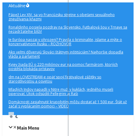
Preskočiť
Aktuálne
na
Pápež Lev XIV. sa vo Francúzsku stretne s obeťami sexuálneho
obsah
zneužívania kňazmi
Ronaldinho posiela pozdrav na Slovensko. Futbalová šou v Trnave sa
nezadržateľne blíži!
Je Európa naozaj v ohrození? Pravda o kriminalite, islame a mýte o
konzervatívnom Rusku – ROZHOVOR
Ako veľmi dôverujú Slováci štátnym inštitúciám? Najhoršie dopadla
vláda a parlament
Kyjev žiada EÚ o 220 miliónov eur na pomoc farmárom, ktorých
postihla blokáda prístavov
dm na LOVESTREAM-e opäť spojí festivalové zážitky so
starostlivosťou a osvetou
Mladých Indov napadli v Nitre muži v kuklách, jedného museli
operovať. Útok odsúdili Pellegrini aj Raši
Domácnosti zasiahnuté krupobitím môžu dostať až 1 500 eur. Štát už
začal s vyplácaním pomoci – VIDEO
Main Menu