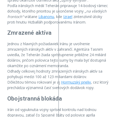
správu okamžite odmietol ako
„úplný výmysel“
.
Podľa iránskych médií Teherán pripravuje 14-bodový rámec
dohody, ktorého prioritou je ukončenie vojny
„na všetkých
frontoch“
vrátane
Libanonu
, kde
Izrael
zintenzívnil útoky
proti hnutiu Hizballáh podporovanému Iránom.
Zmrazené aktíva
Jednou z hlavných požiadaviek Iránu je uvoľnenie
zmrazených iránskych aktív v zahraničí. Agentúra Tasnim
uviedla, že Teherán žiada sprístupnenie približne 24 miliárd
dolárov, pričom polovica tejto sumy by mala byť dostupná
okamžite po oznámení memoranda.
Odhady celkovej hodnoty zmrazených iránskych aktív sa
pohybujú medzi 100 až 123 miliardami dolárov.
Dôležitou témou rokovaní je aj
Hormuzský prieliv
, cez ktorý
prechádza významná časť svetových dodávok ropy.
Obojstranná blokáda
Irán od vypuknutia vojny sprísnil kontrolu nad lodnou
dopravou, zatiaľ čo Spojené štáty od polovice apríla