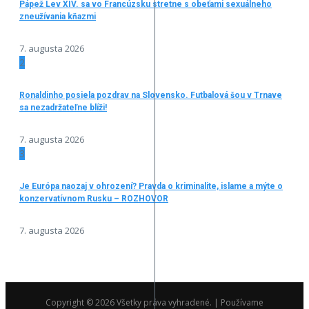
Pápež Lev XIV. sa vo Francúzsku stretne s obeťami sexuálneho
zneužívania kňazmi
7. augusta 2026
2
Ronaldinho posiela pozdrav na Slovensko. Futbalová šou v Trnave
sa nezadržateľne blíži!
7. augusta 2026
3
Je Európa naozaj v ohrození? Pravda o kriminalite, islame a mýte o
konzervatívnom Rusku – ROZHOVOR
7. augusta 2026
Copyright © 2026 Všetky práva vyhradené. | Používame