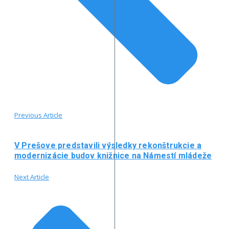
Previous Article
V Prešove predstavili výsledky rekonštrukcie a
modernizácie budov knižnice na Námestí mládeže
Next Article