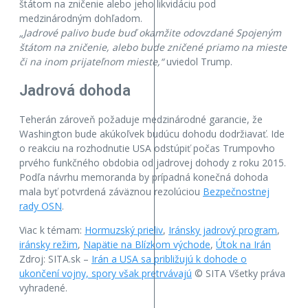
štátom na zničenie alebo jeho likvidáciu pod
medzinárodným dohľadom.
„Jadrové palivo bude buď okamžite odovzdané Spojeným
štátom na zničenie, alebo bude zničené priamo na mieste
či na inom prijateľnom mieste,“
uviedol Trump.
Jadrová dohoda
Teherán zároveň požaduje medzinárodné garancie, že
Washington bude akúkoľvek budúcu dohodu dodržiavať. Ide
o reakciu na rozhodnutie USA odstúpiť počas Trumpovho
prvého funkčného obdobia od jadrovej dohody z roku 2015.
Podľa návrhu memoranda by prípadná konečná dohoda
mala byť potvrdená záväznou rezolúciou
Bezpečnostnej
rady OSN
.
Viac k témam:
Hormuzský prieliv
,
Iránsky jadrový program
,
iránsky režim
,
Napätie na Blízkom východe
,
Útok na Irán
Zdroj: SITA.sk –
Irán a USA sa približujú k dohode o
ukončení vojny, spory však pretrvávajú
© SITA Všetky práva
vyhradené.