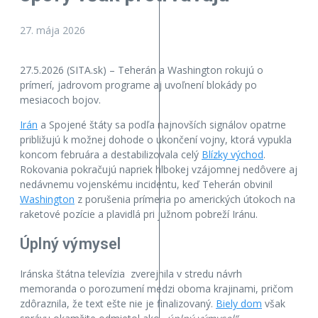
27. mája 2026
27.5.2026 (SITA.sk) – Teherán a Washington rokujú o
prímerí, jadrovom programe aj uvoľnení blokády po
mesiacoch bojov.
Irán
a Spojené štáty sa podľa najnovších signálov opatrne
približujú k možnej dohode o ukončení vojny, ktorá vypukla
koncom februára a destabilizovala celý
Blízky východ
.
Rokovania pokračujú napriek hlbokej vzájomnej nedôvere aj
nedávnemu vojenskému incidentu, keď Teherán obvinil
Washington
z porušenia prímeria po amerických útokoch na
raketové pozície a plavidlá pri južnom pobreží Iránu.
Úplný výmysel
Iránska štátna televízia zverejnila v stredu návrh
memoranda o porozumení medzi oboma krajinami, pričom
zdôraznila, že text ešte nie je finalizovaný.
Biely dom
však