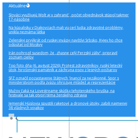
Preskočiť
Aktuálne
na
Slováci využívajú Wolt aj v zahraničí, počet objednávok stúpol takmer
obsah
17-násobne
Na kúpalisku v Diakovciach mali viacerí ľudia zdravotné problémy,
unikla neznáma látka
Zelenskyj prvýkrát od ruskej invázie navštívi Srbsko, Kyjev ho chce
odpútať od Moskvy
Irán pohrozil susedom, že „zhasne celý Perzský záliv“, pripravil
zoznam cieľov
Top foto dňa (6. august 2026): Protest zdravotníkov, ruský letecký
útok, hirošimský pamätník a záchrana psov z lesných požiarov
SFZ označil pozastavenie štátnych financií za nezákonné. Spor s
ministerstvom podľa zväzu ohrozuje mládež aj reprezentácie
Mužov čaká na Lovestreame skúška tehotenského bruška, na
festivale sa tak otvorí téma ženského zdravia
Jemenskí Húsíovia spustili raketové a dronové útoky, zabili najmenej
38 vládnych vojakov