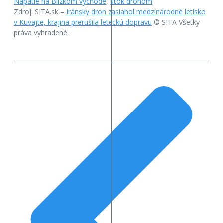
Napätie na Blízkom východe
,
útok dronom
Zdroj: SITA.sk –
Iránsky dron zasiahol medzinárodné letisko
v Kuvajte, krajina prerušila leteckú dopravu
© SITA Všetky
práva vyhradené.