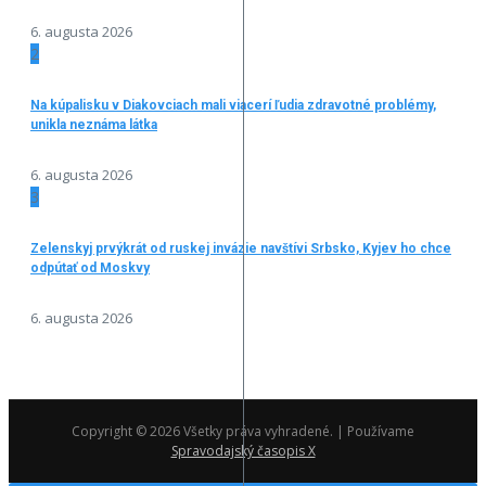
6. augusta 2026
2
Na kúpalisku v Diakovciach mali viacerí ľudia zdravotné problémy,
unikla neznáma látka
6. augusta 2026
3
Zelenskyj prvýkrát od ruskej invázie navštívi Srbsko, Kyjev ho chce
odpútať od Moskvy
6. augusta 2026
Copyright © 2026 Všetky práva vyhradené. | Používame
Spravodajský časopis X