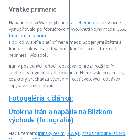
Vratké prímerie
Napätie medzi Washingtonom a
Teheránom
sa výrazne
vystupňovalo po februárovom vypuknutí vojny medzi USA,
Izraelom
a
Iránom
.
Hoci od 8. apríla platí prímerie medzi Spojenými štátmi a
Iránom, rokovania o trvalom ukončení konfliktu zatiaľ
nepriniesli výsledok.
Irán v posledných dňoch opakovane hrozil rozšírením
konfliktu v regióne a zablokovaním Hormuzského prielivu,
cez ktorý prechádza významná časť svetových dodávok
ropy a zemného plynu.
Fotogaléria k článku:
Útok na Irán a napätie na Blízkom
východe (fotografie)
Viac k témam:
iránsky režim
,
Kuvajt
,
medzinárodné letisko
,