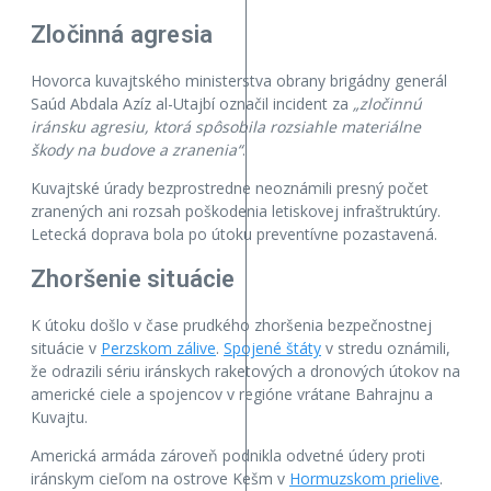
Zločinná agresia
Hovorca kuvajtského ministerstva obrany brigádny generál
Saúd Abdala Azíz al-Utajbí označil incident za
„zločinnú
iránsku agresiu, ktorá spôsobila rozsiahle materiálne
škody na budove a zranenia“
.
Kuvajtské úrady bezprostredne neoznámili presný počet
zranených ani rozsah poškodenia letiskovej infraštruktúry.
Letecká doprava bola po útoku preventívne pozastavená.
Zhoršenie situácie
K útoku došlo v čase prudkého zhoršenia bezpečnostnej
situácie v
Perzskom zálive
.
Spojené štáty
v stredu oznámili,
že odrazili sériu iránskych raketových a dronových útokov na
americké ciele a spojencov v regióne vrátane Bahrajnu a
Kuvajtu.
Americká armáda zároveň podnikla odvetné údery proti
iránskym cieľom na ostrove Kešm v
Hormuzskom prielive
.