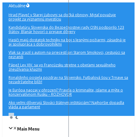
Preskočiť
Aktuálne
na
Hrad Plaveč v Starej Ľubovni sa dočká obnovy, Migaľ považuje
obsah
projekt za významnú investíciu
Kandidatúru Slovenska do Bezpečnostnej rady OSN podporilo 123
štátov, Blanár hovorí o prejave dôvery
Hasiči majú dostatok techniky na boj s lesnými požiarmi, zásadná je
aj spolupráca s dobrovoľníkmi
Vlak sa zrazil s autom na priecestí pri Starom Smokovci, cestujúci sa
nezranili
Pápež Lev XIV. sa vo Francúzsku stretne s obeťami sexuálneho
zneužívania kňazmi
Ronaldinho posiela pozdrav na Slovensko. Futbalová šou v Trnave sa
nezadržateľne blíži!
Je Európa naozaj v ohrození? Pravda o kriminalite, islame a mýte o
konzervatívnom Rusku – ROZHOVOR
Ako veľmi dôverujú Slováci štátnym inštitúciám? Najhoršie dopadla
vláda a parlament
Main Menu