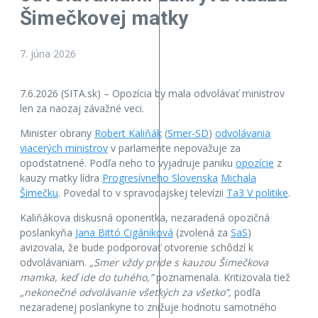
Šimečkovej matky
7. júna 2026
7.6.2026 (SITA.sk) – Opozícia by mala odvolávať ministrov
len za naozaj závažné veci.
Minister obrany
Robert Kaliňák
(
Smer-SD
)
odvolávania
viacerých ministrov
v parlamente nepovažuje za
opodstatnené. Podľa neho to vyjadruje paniku
opozície
z
kauzy matky lídra
Progresívneho Slovenska
Michala
Šimečku
. Povedal to v spravodajskej televízii
Ta3 V politike
.
Kaliňákova diskusná oponentka, nezaradená opozičná
poslankyňa
Jana Bittó Cigániková
(zvolená za
SaS
)
avizovala, že bude podporovať otvorenie schôdzí k
odvolávaniam.
„Smer vždy príde s kauzou Šimečkova
mamka, keď ide do tuhého,”
poznamenala. Kritizovala tiež
„nekonečné odvolávanie všetkých za všetko”,
podľa
nezaradenej poslankyne to znižuje hodnotu samotného