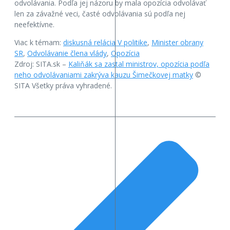
odvolávania. Podľa jej názoru by mala opozícia odvolávať
len za závažné veci, časté odvolávania sú podľa nej
neefektívne.
Viac k témam:
diskusná relácia V politike
,
Minister obrany
SR
,
Odvolávanie člena vlády
,
Opozícia
Zdroj: SITA.sk –
Kaliňák sa zastal ministrov, opozícia podľa
neho odvolávaniami zakrýva kauzu Šimečkovej matky
©
SITA Všetky práva vyhradené.