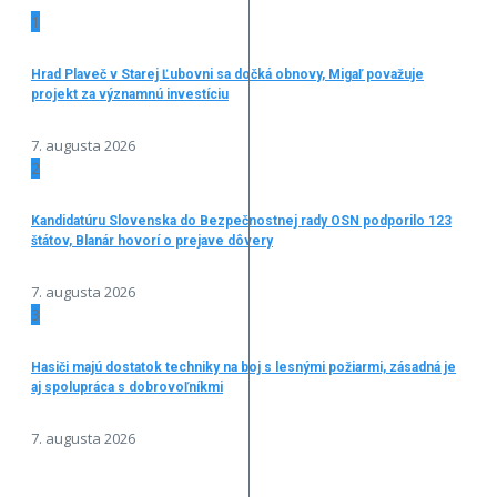
1
Hrad Plaveč v Starej Ľubovni sa dočká obnovy, Migaľ považuje
projekt za významnú investíciu
7. augusta 2026
2
Kandidatúru Slovenska do Bezpečnostnej rady OSN podporilo 123
štátov, Blanár hovorí o prejave dôvery
7. augusta 2026
3
Hasiči majú dostatok techniky na boj s lesnými požiarmi, zásadná je
aj spolupráca s dobrovoľníkmi
7. augusta 2026