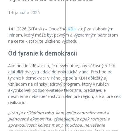
14. januára 2026
14.1.2026 (SITA.sk) – Opozičné
KDH
stojí za slobodným
Iránom, ktorý môže byť pevným a významným partnerom
na ceste k stabilite Blízkeho východu.
Od tyranie k demokracii
Ako hnutie zdôraznilo, je nevyhnutné, aby súčasný režim
ajatolláhov vystriedala demokratická vláda. Prechod od
tyranie k demokracii v Iráne je podľa KDH dôležitý aj
vzhľadom na iránsky jadrový program, ktorý v rukách
akýchkoľvek podporovateľov terorizmu predstavuje
nesmierne nebezpečenstvo nielen pre región, ale aj pre celú
civilizáciu.
„
Irán je príkladom toho, kam vedie centralizovaná a
plánovaná ekonomika. Výsledkom je opak rovnosti a
spravodlivosti: kolaps meny, chudoba, neriešenie