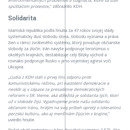
environmentálnych problémov a stagnácia, ktoré sa stali
spúšťačom protestov
,“ zdôraznilo KDH.
Solidarita
Islamská republika podľa hnutia za 47 rokov svojej vlády
systematicky dusí slobodu slova, slobodu vyznania a práva
žien v rámci zvráteného systému, ktorý považuje občianske
slobody za zločin. Irán navyše podporuje terorizmus v
okolitých krajinách, destabilizuje celý Blízky východ a
rovnako podporuje Rusko v jeho vojenskej agresii voči
Ukrajine.
„
Ľudia z KDH stáli v prvej línii odporu proti
komunistickému režimu, pri nastolení demokracie a
neskôr aj v zápase za presadenie demokratických
reforiem v SR. Vieme, aká dôležitá je solidarita tých, ktorí
už v slobode žijú. Vyjadrujeme preto našu solidaritu
občanom Iránu, hrdým na svoj príbeh opretý o tolerantnú
perzskú kultúru, ako aj menšinám žijúcim v krajine
,“
uviedlo hnutie.
Počet obetí protestov v Iráne dosiahol najmenej 2 571. Ako