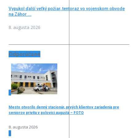
Vypukol ďalší veľký požiar, tentoraz vo vojenskom obvode
na Záhor ...
8. augusta 2026
Odporúčané
1
Mesto otvorilo denný stacionár, prvých klientov zariadenia pre
seniorov privíta v polovici augusta – FOTO
8. augusta 2026
2