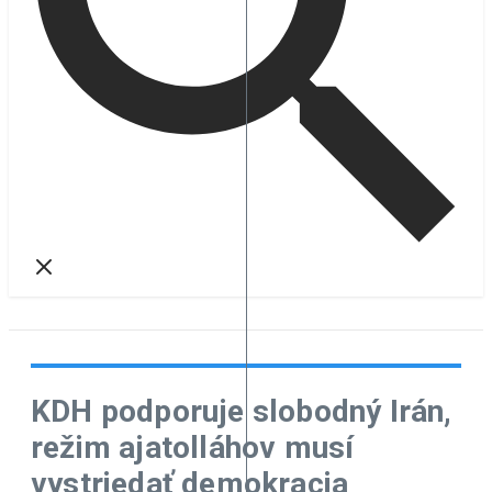
KDH podporuje slobodný Irán,
režim ajatolláhov musí
vystriedať demokracia