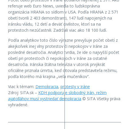
referuje web Euro News, uviedla to ľudskoprávna
organizácia HRANA so sídlom v USA. Podľa HRANA z 2 571
obetí tvorili 2 403 demonštranti, 147 ľudí napojených na
iránsku vládu, 12 detí a deväť civilistov, ktorí sa na
protestoch nezúčastnili. Zadržali viac ako 18 100 ľudí.
Podľa analytikov toto číslo výrazne prevyšuje počet obetí z
akejkoľvek inej vlny protestov či nepokojov v Iráne za
posledné desaťročia. Analytici tvrdia, že ide o najvyšší počet
obetí pri protestoch či nepokojoch v Iráne za ostatné
desaťročia. Iránska štátna televízia v utorok prvýkrát
oficiálne priznala úmrtia, keď citovala predstaviteľa režimu,
podľa ktorého má krajina „veľa mučeníkov“.
Viac k témam:
Demokracia
,
protesty v Iráne
Zdroj: SITA.sk –
KDH podporuje slobodný Irán, režim
ajatolláhov musí vystriedať demokracia
© SITA Všetky práva
vyhradené.