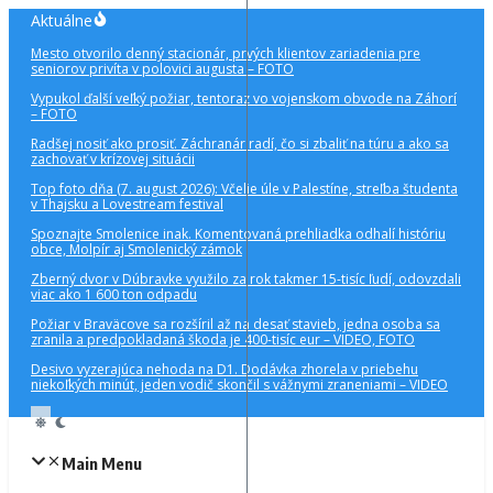
Preskočiť
Aktuálne
na
Mesto otvorilo denný stacionár, prvých klientov zariadenia pre
obsah
seniorov privíta v polovici augusta – FOTO
Vypukol ďalší veľký požiar, tentoraz vo vojenskom obvode na Záhorí
– FOTO
Radšej nosiť ako prosiť. Záchranár radí, čo si zbaliť na túru a ako sa
zachovať v krízovej situácii
Top foto dňa (7. august 2026): Včelie úle v Palestíne, streľba študenta
v Thajsku a Lovestream festival
Spoznajte Smolenice inak. Komentovaná prehliadka odhalí históriu
obce, Molpír aj Smolenický zámok
Zberný dvor v Dúbravke využilo za rok takmer 15-tisíc ľudí, odovzdali
viac ako 1 600 ton odpadu
Požiar v Braväcove sa rozšíril až na desať stavieb, jedna osoba sa
zranila a predpokladaná škoda je 400-tisíc eur – VIDEO, FOTO
Desivo vyzerajúca nehoda na D1. Dodávka zhorela v priebehu
niekoľkých minút, jeden vodič skončil s vážnymi zraneniami – VIDEO
Main Menu