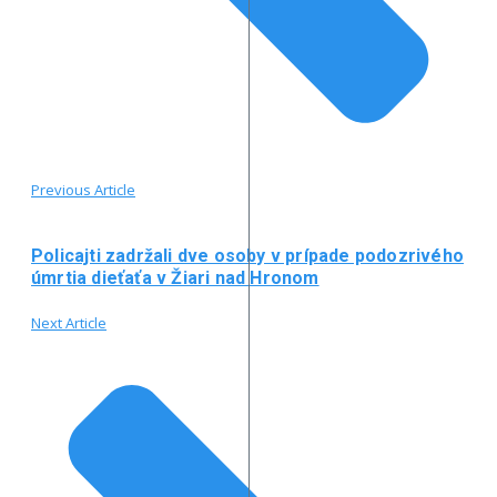
Previous Article
Policajti zadržali dve osoby v prípade podozrivého
úmrtia dieťaťa v Žiari nad Hronom
Next Article