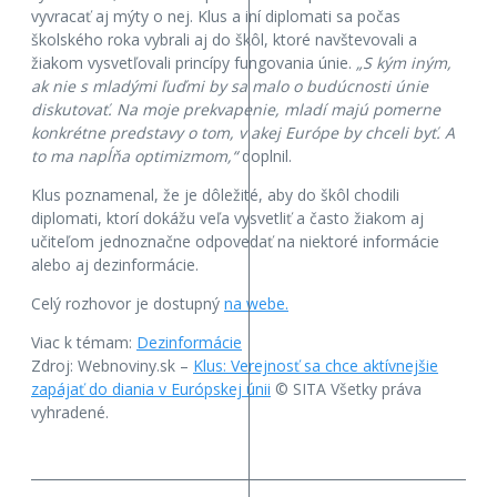
vyvracať aj mýty o nej. Klus a iní diplomati sa počas
školského roka vybrali aj do škôl, ktoré navštevovali a
žiakom vysvetľovali princípy fungovania únie.
„S kým iným,
ak nie s mladými ľuďmi by sa malo o budúcnosti únie
diskutovať. Na moje prekvapenie, mladí majú pomerne
konkrétne predstavy o tom, v akej Európe by chceli byť. A
to ma napĺňa optimizmom,“
doplnil.
Klus poznamenal, že je dôležité, aby do škôl chodili
diplomati, ktorí dokážu veľa vysvetliť a často žiakom aj
učiteľom jednoznačne odpovedať na niektoré informácie
alebo aj dezinformácie.
Celý rozhovor je dostupný
na webe.
Viac k témam:
Dezinformácie
Zdroj: Webnoviny.sk –
Klus: Verejnosť sa chce aktívnejšie
zapájať do diania v Európskej únii
© SITA Všetky práva
vyhradené.