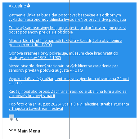
Preskočiť
Aktuálne
na
Zatmenie Slnka sa bude dať pozorovať bezpečne a s odborným
obsah
výkladom astronómov, žilinská hvezdáreň pripravila dve podujatia
Trnavský samosprávny kraj po proteste prokurátora zrejme upraví
počet poslancov pre ďalšie obdobie
Mladíci, ktorí brutálne napadli taxikára v Seredi, čelia obvineniu z
pokusu o vraždu – FOTO
Obnova Krásnej Hôrky pokračuje, múzeum chce hrad vrátiť do
podoby z rokov 1903 až 1905
Mesto otvorilo denný stacionár, prvých klientov zariadenia pre
seniorov privíta v polovici augusta – FOTO
Vypukol ďalší veľký požiar, tentoraz vo vojenskom obvode na Záhorí
– FOTO
Radšej nosiť ako prosiť. Záchranár radí, čo si zbaliť na túru a ako sa
zachovať v krízovej situácii
Top foto dňa (7. august 2026): Včelie úle v Palestíne, streľba študenta
v Thajsku a Lovestream festival
Main Menu