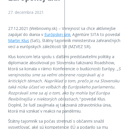
27. decembra 2021
27.12.2021 (Webnoviny.sk) – Verejnosť sa chce aktívnejšie
zapájať do diania v
Európskej únii.
Agentúre SITA to povedal
Martin Klus
(SaS), štátny tajomník ministerstva zahraničných
vecí a európskych záležitostí SR (MZVEZ SR).
Klus koncom leta spolu s ďalšími predstaviteľmi politiky a
diplomacie absolvoval po Slovensku takzvanú Roadshow,
ktorá sa konala v rámci Konferencie o budúcnosti Európy.
„S
verejnosťou sme sa veľmi otvorene rozprávali aj o
kritických témach. Napríklad o tom, prečo je na Slovensku
taká nízka účasť vo voľbách do Európskeho parlamentu.
Rozprávali sme sa aj o tom, ako by mohla byť Európa
flexibilnejšia v niektorých oblastiach,“
povedal Klus.
Doplnil, že ľudí zaujímala aj takzvaná zdravotnícka únia,
ktorá má vznikať v reakcii na pandémiu.
Štátny tajomník sa počas stretnutí s občanmi snažil
vysvetľovať, aké sú kompetencie EÚ a podarilo sa mu