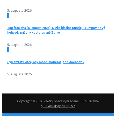
5. augusta 2026
2
Top foto dňa (5. august 2026): Nízka hladina Dunaja, Trumpov nový
helipad, zničený kostol a ranč Zorro
5. augusta 2026
3
Syn zmrazil otca, aby mohol poberať jeho dôchodok
5. augusta 2026
Copyright © 2026 Všetky práva vyhradené. | Používame
Spravodajský časopis X