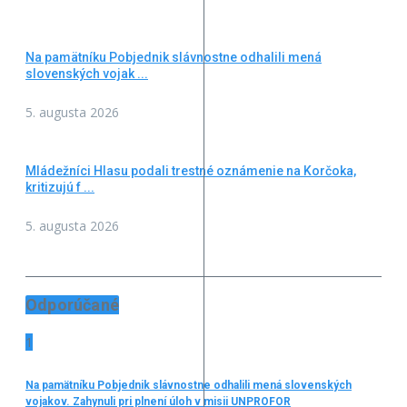
Na pamätníku Pobjednik slávnostne odhalili mená
slovenských vojak ...
5. augusta 2026
Mládežníci Hlasu podali trestné oznámenie na Korčoka,
kritizujú f ...
5. augusta 2026
Odporúčané
1
Na pamätníku Pobjednik slávnostne odhalili mená slovenských
vojakov. Zahynuli pri plnení úloh v misii UNPROFOR