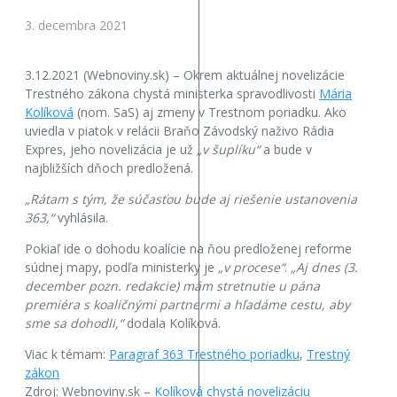
3. decembra 2021
3.12.2021 (Webnoviny.sk) – Okrem aktuálnej novelizácie
Trestného zákona chystá ministerka spravodlivosti
Mária
Kolíková
(nom. SaS) aj zmeny v Trestnom poriadku. Ako
uviedla v piatok v relácii Braňo Závodský naživo Rádia
Expres, jeho novelizácia je už
„v šuplíku“
a bude v
najbližších dňoch predložená.
„Rátam s tým, že súčasťou bude aj riešenie ustanovenia
363,“
vyhlásila.
Pokiaľ ide o dohodu koalície na ňou predloženej reforme
súdnej mapy, podľa ministerky je
„v procese“
.
„Aj dnes (3.
december pozn. redakcie) mám stretnutie u pána
premiéra s koaličnými partnermi a hľadáme cestu, aby
sme sa dohodli,“
dodala Kolíková.
Viac k témam:
Paragraf 363 Trestného poriadku
,
Trestný
zákon
Zdroj: Webnoviny.sk –
Kolíková chystá novelizáciu