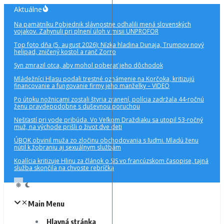
Preskočiť
Aktuálne
na
Na pamätníku Pobjednik slávnostne odhalili mená slovenských
obsah
vojakov. Zahynuli pri plnení úloh v misii UNPROFOR
Top foto dňa (5. august 2026): Nízka hladina Dunaja, Trumpov nový
helipad, zničený kostol a ranč Zorro
Syn zmrazil otca, aby mohol poberať jeho dôchodok
Mládežníci Hlasu podali trestné oznámenie na Korčoka, kritizujú
financovanie a fungovanie firmy jeho manželky – VIDEO
Po útoku nožnicami zostali štyria zranení, polícia zadržala 44-ročnú
ženu pravdepodobne s duševnou poruchou
Nešťastí pri vode pribúda. Vo Veľkom Draždiaku sa utopil 53-ročný
muž, na východe prišli o život dve deti
ÚBOK obvinil muža zo zločinu obchodovania s ľuďmi. Mladú ženu
nútil k žobraniu aj sexuálnym službám
Koalícia kritizuje Hlinu za článok o SIS vo francúzskom časopise, tajná
služba skončila na chvoste rebríčka
Main Menu
Hlavná stránka