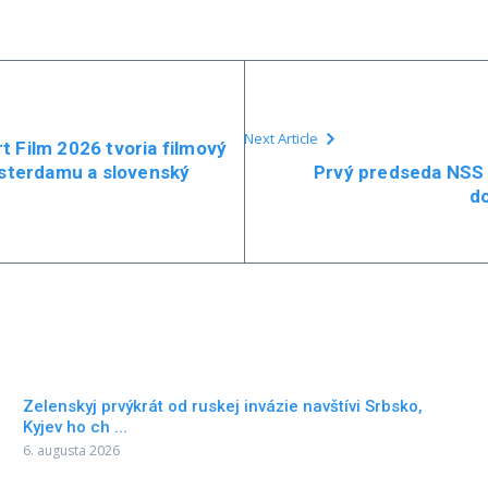
Next Article
t Film 2026 tvoria filmový
Amsterdamu a slovenský
Prvý predseda NSS S
d
Zelenskyj prvýkrát od ruskej invázie navštívi Srbsko,
Kyjev ho ch ...
6. augusta 2026