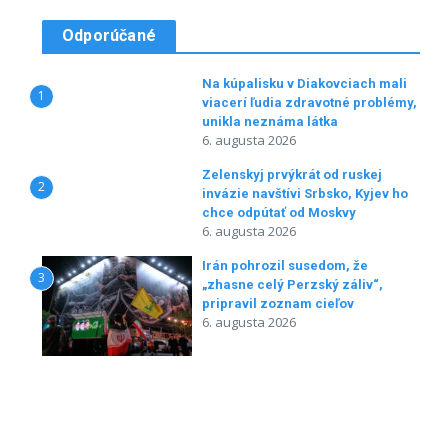
Odporúčané
Na kúpalisku v Diakovciach mali
1
viacerí ľudia zdravotné problémy,
unikla neznáma látka
6. augusta 2026
Zelenskyj prvýkrát od ruskej
2
invázie navštívi Srbsko, Kyjev ho
chce odpútať od Moskvy
6. augusta 2026
Irán pohrozil susedom, že
3
„zhasne celý Perzský záliv“,
pripravil zoznam cieľov
6. augusta 2026