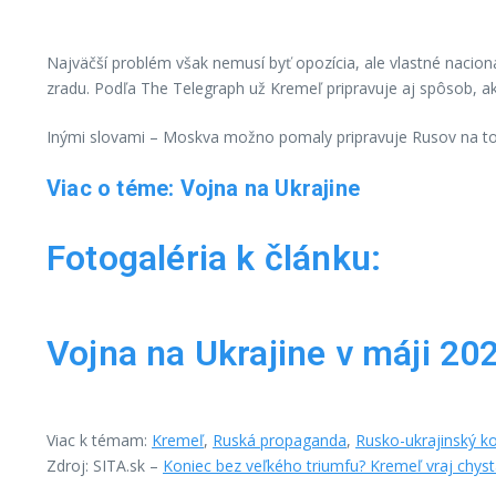
Najväčší problém však nemusí byť opozícia, ale vlastné nacion
zradu. Podľa The Telegraph už Kremeľ pripravuje aj spôsob, ak
Inými slovami – Moskva možno pomaly pripravuje Rusov na to, 
Viac o téme: Vojna na Ukrajine
Fotogaléria k článku:
Vojna na Ukrajine v máji 202
Viac k témam:
Kremeľ
,
Ruská propaganda
,
Rusko-ukrajinský ko
Zdroj: SITA.sk –
Koniec bez veľkého triumfu? Kremeľ vraj chys