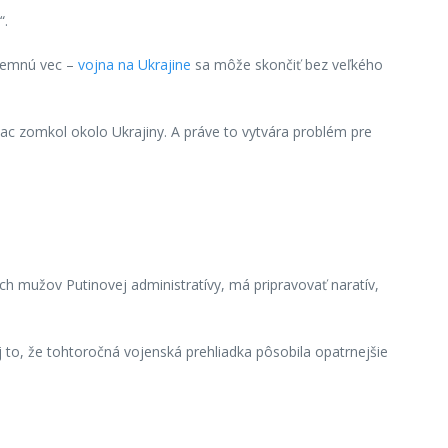
“.
íjemnú vec –
vojna na Ukrajine
sa môže skončiť bez veľkého
ac zomkol okolo Ukrajiny. A práve to vytvára problém pre
ých mužov Putinovej administratívy, má pripravovať naratív,
j to, že tohtoročná vojenská prehliadka pôsobila opatrnejšie