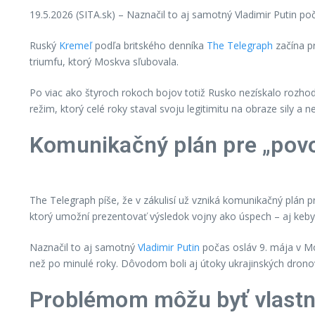
19.5.2026 (SITA.sk) – Naznačil to aj samotný Vladimir Putin poča
Ruský
Kremeľ
podľa britského denníka
The Telegraph
začína p
triumfu, ktorý Moskva sľubovala.
Po viac ako štyroch rokoch bojov totiž Rusko nezískalo rozho
režim, ktorý celé roky staval svoju legitimitu na obraze sily a n
Komunikačný plán pre „pov
The Telegraph píše, že v zákulisí už vzniká komunikačný plán 
ktorý umožní prezentovať výsledok vojny ako úspech – aj keby s
Naznačil to aj samotný
Vladimir Putin
počas osláv 9. mája v Mos
než po minulé roky. Dôvodom boli aj útoky ukrajinských dron
Problémom môžu byť vlastné