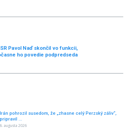
R Pavol Naď skončil vo funkcii,
očasne ho povedie podpredseda
Irán pohrozil susedom, že „zhasne celý Perzský záliv“,
pripravil ...
6. augusta 2026