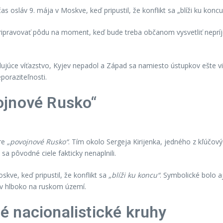
s osláv 9. mája v Moskve, keď pripustil, že konflikt sa „blíži ku koncu
ripravovať pôdu na moment, keď bude treba občanom vysvetliť nepr
dujúce víťazstvo, Kyjev nepadol a Západ sa namiesto ústupkov ešte vi
eporaziteľnosti.
ojnové Rusko“
pre
„povojnové Rusko“
. Tím okolo Sergeja Kirijenka, jedného z kľúčov
a pôvodné ciele fakticky nenaplnili.
kve, keď pripustil, že konflikt sa
„blíži ku koncu“
. Symbolické bolo a
ov hlboko na ruskom území.
 nacionalistické kruhy