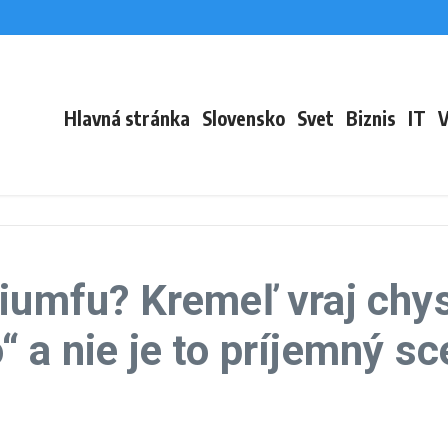
é. Spor s ministerstvom podľa zväzu ohrozuje mládež aj reprezentácie
na festivale sa tak otvorí téma ženského zdravia
bili najmenej 38 vládnych vojakov
terstvo vnútra tvrdenia odmieta – VIDEO
Hlavná stránka
Slovensko
Svet
Biznis
IT
V
riumfu? Kremeľ vraj chy
 a nie je to príjemný sc