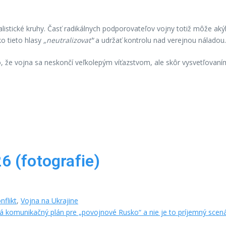
alistické kruhy. Časť radikálnych podporovateľov vojny totiž môže a
o tieto hlasy
„neutralizovať“
a udržať kontrolu nad verejnou náladou.
že vojna sa neskončí veľkolepým víťazstvom, ale skôr vysvetľovaním
6 (fotografie)
nflikt
,
Vojna na Ukrajine
tá komunikačný plán pre „povojnové Rusko“ a nie je to príjemný scen