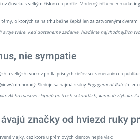
duktov človeku s veľkým číslom na profile. Moderný influencer marke
témy, o ktorých sa na trhu bežne šepká len za zatvorenými dverami.
čí svoje tváre. Keď dostaneme zadanie, hľadáme najvhodnejších tvor
mus, nie sympatie
ch a veľkých tvorcov podľa prísnych cieľov so zameraním na publiku
 (views) druhoradý. Sleduje sa najmä reálny
Engagement Rate
(miera 
via. Ak ho masovo skipujú po troch sekundách, kampaň zlyhala. Za sp
dávajú značky od hviezd ruky p
ervené vlajky, cez ktoré u prémiových klientov nejde vlak: