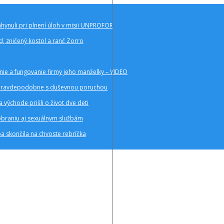
hynuli pri plnení úloh v misii UNPROFOR
d, zničený kostol a ranč Zorro
anie a fungovanie firmy jeho manželky – VIDEO
enu pravdepodobne s duševnou poruchou
 východe prišli o život dve deti
žobraniu aj sexuálnym službám
žba skončila na chvoste rebríčka