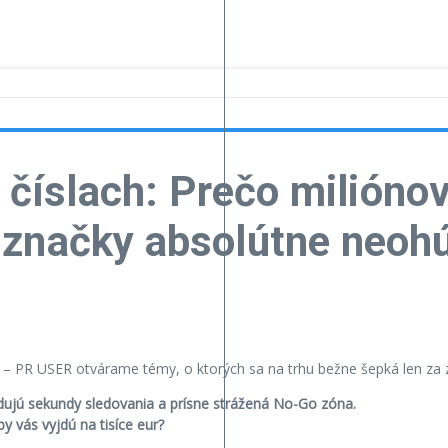
h číslach: Prečo milión
 značky absolútne neoh
TA – PR USER otvárame témy, o ktorých sa na trhu bežne šepká len za
ujú sekundy sledovania a prísne strážená No-Go zóna.
by vás vyjdú na tisíce eur?