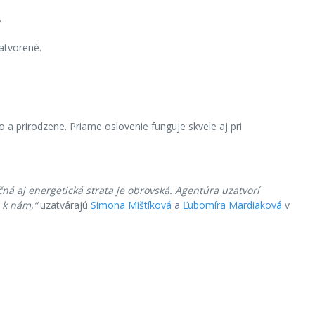
.
atvorené.
o a prirodzene. Priame oslovenie funguje skvele aj pri
á aj energetická strata je obrovská. Agentúra uzatvorí
 k nám,“
uzatvárajú
Simona Mištíková
a
Ľubomíra Mardiaková
v