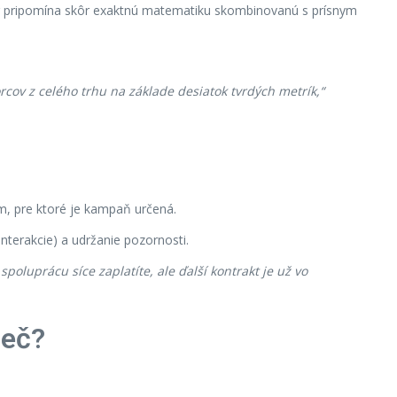
ting pripomína skôr exaktnú matematiku skombinovanú s prísnym
cov z celého trhu na základe desiatok tvrdých metrík,“
m, pre ktoré je kampaň určená.
interakcie) a udržanie pozornosti.
oluprácu síce zaplatíte, ale ďalší kontrakt je už vo
reč?