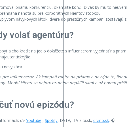
omoval priamu konkurenciu, okamžite končí. Divák by mu to neuveril
 prehnaná nahota sú pre korporátnych klientov stopkou.
plyvom návykových látok, dvere do prestížnych kampaní zostávajú z
dy volať agentúru?
pobyt alebo kredit na jedlo dokážete s influencerom vyjednať na priam
najautentickejšie.
u nevypláca.
re influencerov. Ak kampaň robíte na priamo a nevyjde to, finančn
ny. Mnohí klienti sa najprv brutálne popálili sami a až potom prišli
očuť novú epizódu?
latformách: 👉
Youtube
,
Spotify
, DVTV, TV-sita.sk,
divino.sk
. 🎧