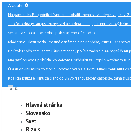
Preskočiť
Aktuálne
na
Na pamätníku Pobjednik slávnostne odhalili mená slovenských vojakov. Za
obsah
Top foto dňa (5. august 2026): Nízka hladina Dunaja, Trumpov nový helipa
Syn zmrazil otca, aby mohol poberať jeho dôchodok
Mládežníci Hlasu podali trestné oznámenie na Korčoka, kritizujú financov
Po útoku nožnicami zostali štyria zranení, polícia zadržala 44-ročnú ž
Nešťastí pri vode pribúda. Vo Veľkom Draždiaku sa utopil 53-ročný muž, na
ÚBOK obvinil muža zo zločinu obchodovania s ľuďmi. Mladú ženu nútil k 
Koalícia kritizuje Hlinu za článok o SIS vo francúzskom časopise, tajná slu
Hlavná stránka
Slovensko
Svet
Biznis