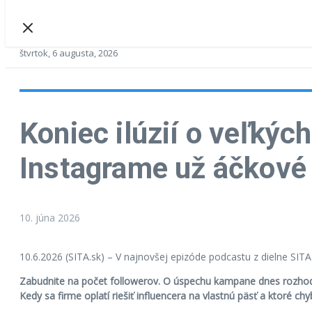
štvrtok, 6 augusta, 2026
Koniec ilúzií o veľkýc
Instagrame už áčkové
10. júna 2026
10.6.2026 (SITA.sk) – V najnovšej epizóde podcastu z dielne SI
Zabudnite na počet followerov. O úspechu kampane dnes rozhod
Kedy sa firme oplatí riešiť influencera na vlastnú päsť a ktoré chy