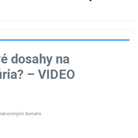
ové dosahy na
úria? – VIDEO
 zatvorenými dverami.