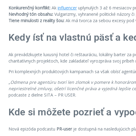
Konkurenčný konflikt:
Ak
influencer
uplynulých 3 až 6 mesiacov pr
Nevhodný tón obsahu:
Vulgarizmy, vyhranené politické názory či
Tiene minulosti z reality šou:
Ak má tvorca za sebou excesy pod v
Kedy ísť na vlastnú päsť a ke
Ak prevádzkujete luxusný hotel či reštauráciu, lokálny barter za 
charitatívnych projektoch, kde zakladateľ vyrozpráva svoj príbeh 
Pri komplexných produktových kampaniach sa však obísť agentúr
„Odmena pre agentúru tvorí len zlomok v pomere k honorárom p
nepriestrelné zmluvy, ošetrí licenčné práva a vyjedná lepšie ce
podcaste z dielne SITA – PR USER.
Kde si môžete pozrieť a vyp
Nová epizóda podcastu
PR-user
je dostupná na nasledujúcich p