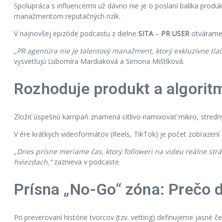
Spolupráca s influencermi už dávno nie je o poslaní balíka pro
manažmentom reputačných rizík.
V najnovšej epizóde podcastu z dielne
SITA
–
PR USER
otvárame 
„PR agentúra nie je talentový manažment, ktorý exkluzívne tla
vysvetľujú Ľubomíra Mardiaková a Simona Mištíková.
Rozhoduje produkt a algorit
Zložiť úspešnú kampaň znamená citlivo namixovať mikro, stredný
V ére krátkych videoformátov (Reels, TikTok) je počet zobrazení
„Dnes prísne meriame čas, ktorý followeri na videu reálne strá
hviezdach,“
zaznieva v podcaste.
Prísna „No-Go“ zóna: Prečo 
Pri preverovaní histórie tvorcov (tzv. vetting) definujeme jasné č