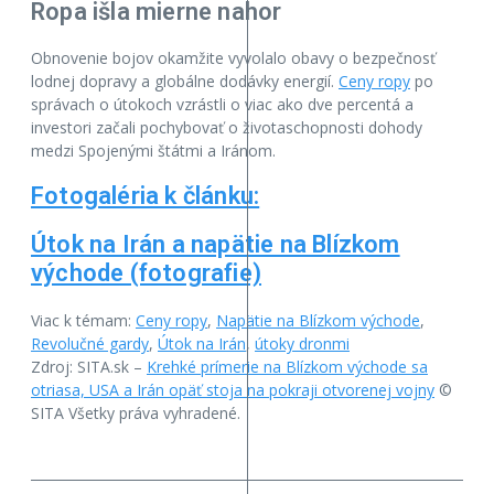
Ropa išla mierne nahor
Obnovenie bojov okamžite vyvolalo obavy o bezpečnosť
lodnej dopravy a globálne dodávky energií.
Ceny ropy
po
správach o útokoch vzrástli o viac ako dve percentá a
investori začali pochybovať o životaschopnosti dohody
medzi Spojenými štátmi a Iránom.
Fotogaléria k článku:
Útok na Irán a napätie na Blízkom
východe (fotografie)
Viac k témam:
Ceny ropy
,
Napätie na Blízkom východe
,
Revolučné gardy
,
Útok na Irán
,
útoky dronmi
Zdroj: SITA.sk –
Krehké prímerie na Blízkom východe sa
otriasa, USA a Irán opäť stoja na pokraji otvorenej vojny
©
SITA Všetky práva vyhradené.