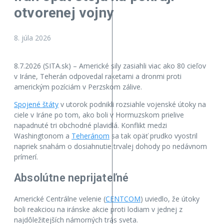
otvorenej vojny
8. júla 2026
8.7.2026 (SITA.sk) – Americké sily zasiahli viac ako 80 cieľov
v Iráne, Teherán odpovedal raketami a dronmi proti
americkým pozíciám v Perzskom zálive.
Spojené štáty
v utorok podnikli rozsiahle vojenské útoky na
ciele v Iráne po tom, ako boli v Hormuzskom prielive
napadnuté tri obchodné plavidlá. Konflikt medzi
Washingtonom a
Teheránom
sa tak opäť prudko vyostril
napriek snahám o dosiahnutie trvalej dohody po nedávnom
prímerí.
Absolútne neprijateľné
Americké Centrálne velenie (
CENTCOM
) uviedlo, že útoky
boli reakciou na iránske akcie proti lodiam v jednej z
najdôležitejších námorných trás sveta.