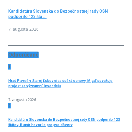
Kandidatúru Slovenska do Bezpečnostnej rady OSN
podporilo 123 štá ...
7. augusta 2026
Odporúčané
1
Hrad Plaveč v Starej Ľubovni sa dočká obnovy, Migaľ považuje
projekt za významnú investíciu
7. augusta 2026
2
Kandidatúru Slovenska do Bezpečnostnej rady OSN podporilo 123
štátov, Blanár hovorí o prejave dôvery