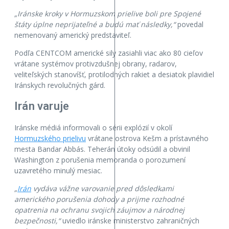
„Iránske kroky v Hormuzskom prielive boli pre Spojené
štáty úplne neprijateľné a budú mať následky,“
povedal
nemenovaný americký predstaviteľ.
Podľa CENTCOM americké sily zasiahli viac ako 80 cieľov
vrátane systémov protivzdušnej obrany, radarov,
veliteľských stanovíšť, protilodných rakiet a desiatok plavidiel
Iránskych revolučných gárd.
Irán varuje
Iránske médiá informovali o sérii explózií v okolí
Hormuzského prielivu
vrátane ostrova Kešm a prístavného
mesta Bandar Abbás. Teherán útoky odsúdil a obvinil
Washington z porušenia memoranda o porozumení
uzavretého minulý mesiac.
„
Irán
vydáva vážne varovanie pred dôsledkami
amerického porušenia dohody a prijme rozhodné
opatrenia na ochranu svojich záujmov a národnej
bezpečnosti,“
uviedlo iránske ministerstvo zahraničných