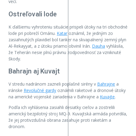
vecí.
Ostreľovali lode
K ďalšiemu vyhroteniu situácie prispeli útoky na tri obchodné
lode pri pobreží Ománu.
Katar
oznámil, že jedným zo
zasiahnutých plavidiel bol tanker na skvapalnený zemný plyn
Al-Rekayyat, a z útoku priamo obvinil Irán.
Dauha
vyhlásila,
že Teherán nesie plnú právnu zodpovednosť za vzniknuté
škody.
Bahrajn aj Kuvajt
V stredu nadránom zazneli poplašné sirény v
Bahrajne
a
iránske
Revolučné gardy
oznámili raketové a dronové útoky
na americké vojenské zariadenia v Bahrajne a
Kuvajte
.
Podľa ich vyhlásenia zasiahli desiatky cieľov a zostrelili
americký bezpilotný stroj MQ-9. Kuvajtská armáda potvrdila,
že jej protivzdušná obrana zasahuje proti raketám a
dronom.