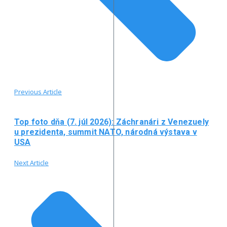
Previous Article
Top foto dňa (7. júl 2026): Záchranári z Venezuely
u prezidenta, summit NATO, národná výstava v
USA
Next Article