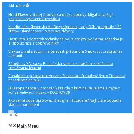
Preskočiť
Aktuálne
na
Hrad Plaveč v Starej Ľubovni sa dočká obnovy, Migaľ považuje
obsah
projekt za významnú investíciu
Kandidatúru Slovenska do Bezpečnostnej rady OSN podporilo 123
štátov, Blanár hovorí o prejave dôvery
Hasiči majú dostatok techniky na boj s lesnými požiarmi, zásadná je
aj spolupráca s dobrovoľníkmi
Vlak sa zrazil s autom na priecestí pri Starom Smokovci, cestujúci sa
nezranili
Pápež Lev XIV. sa vo Francúzsku stretne s obeťami sexuálneho
zneužívania kňazmi
Ronaldinho posiela pozdrav na Slovensko. Futbalová šou v Trnave sa
nezadržateľne blíži!
Je Európa naozaj v ohrození? Pravda o kriminalite, islame a mýte o
konzervatívnom Rusku – ROZHOVOR
Ako veľmi dôverujú Slováci štátnym inštitúciám? Najhoršie dopadla
vláda a parlament
Main Menu