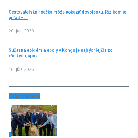
Cestovateľská hnačka môže pokaziť dovolenku. Rizikom je
aj ľad v ...
20. júla 2026
Súčasná epidémia eboly v Kongu je najrýchlejšia zo
všetkých, upoz ...
16. júla 2026
Odporúčané
1