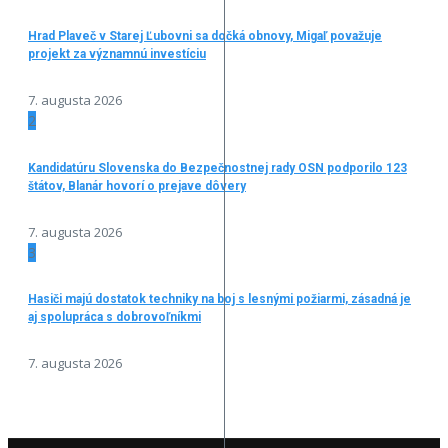
Hrad Plaveč v Starej Ľubovni sa dočká obnovy, Migaľ považuje
projekt za významnú investíciu
7. augusta 2026
2
Kandidatúru Slovenska do Bezpečnostnej rady OSN podporilo 123
štátov, Blanár hovorí o prejave dôvery
7. augusta 2026
3
Hasiči majú dostatok techniky na boj s lesnými požiarmi, zásadná je
aj spolupráca s dobrovoľníkmi
7. augusta 2026