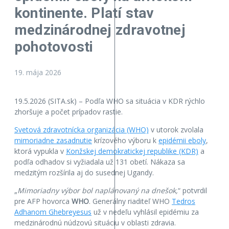
kontinente. Platí stav
medzinárodnej zdravotnej
pohotovosti
19. mája 2026
19.5.2026 (SITA.sk) – Podľa WHO sa situácia v KDR rýchlo
zhoršuje a počet prípadov rastie.
Svetová zdravotnícka organizácia (WHO)
v utorok zvolala
mimoriadne zasadnutie
krízového výboru k
epidémii eboly
,
ktorá vypukla v
Konžskej demokratickej republike (KDR)
a
podľa odhadov si vyžiadala už 131 obetí. Nákaza sa
medzitým rozšírila aj do susednej Ugandy.
„
Mimoriadny výbor bol naplánovaný na dnešok,
“ potvrdil
pre AFP hovorca
WHO
. Generálny riaditeľ WHO
Tedros
Adhanom Ghebreyesus
už v nedeľu vyhlásil epidémiu za
medzinárodnú núdzovú situáciu v oblasti zdravia.