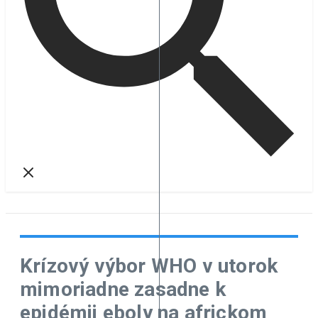
Krízový výbor WHO v utorok
mimoriadne zasadne k
epidémii eboly na africkom