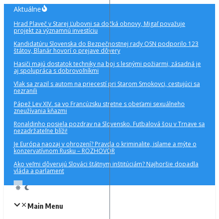
Preskočiť
Aktuálne
na
Hrad Plaveč v Starej Ľubovni sa dočká obnovy, Migaľ považuje
obsah
projekt za významnú investíciu
Kandidatúru Slovenska do Bezpečnostnej rady OSN podporilo 123
štátov, Blanár hovorí o prejave dôvery
Hasiči majú dostatok techniky na boj s lesnými požiarmi, zásadná je
aj spolupráca s dobrovoľníkmi
Vlak sa zrazil s autom na priecestí pri Starom Smokovci, cestujúci sa
nezranili
Pápež Lev XIV. sa vo Francúzsku stretne s obeťami sexuálneho
zneužívania kňazmi
Ronaldinho posiela pozdrav na Slovensko. Futbalová šou v Trnave sa
nezadržateľne blíži!
Je Európa naozaj v ohrození? Pravda o kriminalite, islame a mýte o
konzervatívnom Rusku – ROZHOVOR
Ako veľmi dôverujú Slováci štátnym inštitúciám? Najhoršie dopadla
vláda a parlament
Main Menu