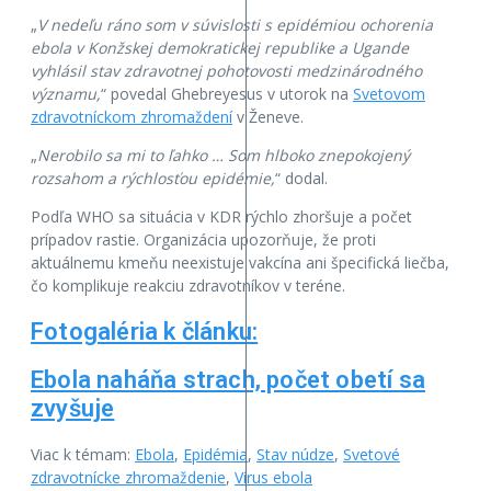
„
V nedeľu ráno som v súvislosti s epidémiou ochorenia
ebola v Konžskej demokratickej republike a Ugande
vyhlásil stav zdravotnej pohotovosti medzinárodného
významu,
“ povedal Ghebreyesus v utorok na
Svetovom
zdravotníckom zhromaždení
v Ženeve.
„
Nerobilo sa mi to ľahko … Som hlboko znepokojený
rozsahom a rýchlosťou epidémie,
“ dodal.
Podľa WHO sa situácia v KDR rýchlo zhoršuje a počet
prípadov rastie. Organizácia upozorňuje, že proti
aktuálnemu kmeňu neexistuje vakcína ani špecifická liečba,
čo komplikuje reakciu zdravotníkov v teréne.
Fotogaléria k článku:
Ebola naháňa strach, počet obetí sa
zvyšuje
Viac k témam:
Ebola
,
Epidémia
,
Stav núdze
,
Svetové
zdravotnícke zhromaždenie
,
Vírus ebola