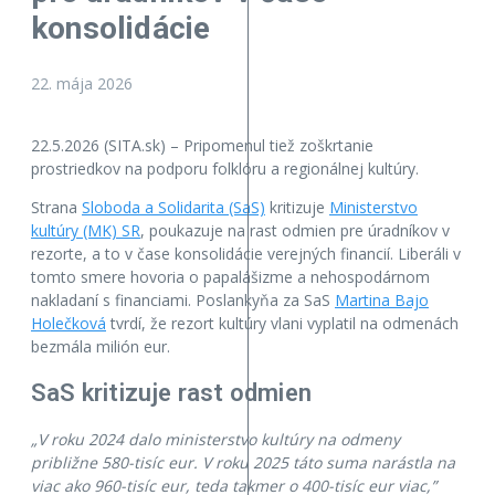
konsolidácie
22. mája 2026
22.5.2026 (SITA.sk) – Pripomenul tiež zoškrtanie
prostriedkov na podporu folklóru a regionálnej kultúry.
Strana
Sloboda a Solidarita (SaS)
kritizuje
Ministerstvo
kultúry (MK) SR
, poukazuje na rast odmien pre úradníkov v
rezorte, a to v čase konsolidácie verejných financií. Liberáli v
tomto smere hovoria o papalášizme a nehospodárnom
nakladaní s financiami. Poslankyňa za SaS
Martina Bajo
Holečková
tvrdí, že rezort kultúry vlani vyplatil na odmenách
bezmála milión eur.
SaS kritizuje rast odmien
„V roku 2024 dalo ministerstvo kultúry na odmeny
približne 580-tisíc eur. V roku 2025 táto suma narástla na
viac ako 960-tisíc eur, teda takmer o 400-tisíc eur viac,”