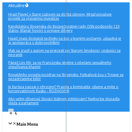
Preskočiť
Aktuálne
na
Hrad Plaveč v Starej Ľubovni sa dočká obnovy, Migaľ považuje
obsah
projekt za významnú investíciu
Kandidatúru Slovenska do Bezpečnostnej rady OSN podporilo 123
štátov, Blanár hovorí o prejave dôvery
Hasiči majú dostatok techniky na boj s lesnými požiarmi, zásadná je
aj spolupráca s dobrovoľníkmi
Vlak sa zrazil s autom na priecestí pri Starom Smokovci, cestujúci sa
nezranili
Pápež Lev XIV. sa vo Francúzsku stretne s obeťami sexuálneho
zneužívania kňazmi
Ronaldinho posiela pozdrav na Slovensko. Futbalová šou v Trnave sa
nezadržateľne blíži!
Je Európa naozaj v ohrození? Pravda o kriminalite, islame a mýte o
konzervatívnom Rusku – ROZHOVOR
Ako veľmi dôverujú Slováci štátnym inštitúciám? Najhoršie dopadla
vláda a parlament
Main Menu