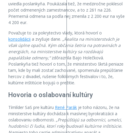
uviedla poslankyňa. Poukázala tiež, že medziročne poklesol
počet odmenených zamestnancov, a to z 261 na 226.
Priemerná odmena sa podľa nej zmenila z 2 200 eur na vyše
4 200 eur.
Považuje to za pokrytectvo vlády, ktorá hovorí o
konsolidácii
a zvyšuje dane.
„Realita na ministerstvách je
však úplne opačná. Kým občania šetria na potravinách a
energiách, na ministerstve kultúry sa rozdávajú
papalášske odmeny,“
zdôraznila Bajo Holečková.
Poslankyňa tiež hovorí o tom, že ministerstvo škrtá peniaze
tam, kde by mali zostať zachované, spomenula prepúšťanie
hercov z divadiel, rušenie folklórnych festivalov i to, že,
kultúrne inštitúcie bojujú o prežitie.
Hovoria o oslabovaní kultúry
Tímlíder SaS pre kultúru
René Parák
je toho názoru, že na
ministerstve kultúry dochádza k masívnej byrokratizácii a
oslabovaniu odbornosti.
„Prepúšťajú sa odborníci, umelci,
hudobníci či ľudia, ktorí roky budovali kultúrne inštitúcie.
Namiesto toho rastie administratívny aparát a