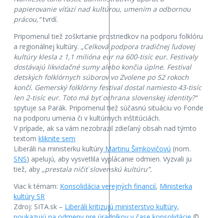
papierovanie víťazí nad kultúrou, umením a odbornou
prácou,“
tvrdí.
Pripomenul tiež zoškrtanie prostriedkov na podporu folklóru
a regionálnej kultúry.
„Celková podpora tradičnej ľudovej
kultúry klesla z 1,1 milióna eur na 600-tisíc eur. Festivaly
dostávajú likvidačné sumy alebo končia úplne. Festival
detských folklórnych súborov vo Zvolene po 52 rokoch
končí. Gemerský folklórny festival dostal namiesto 43-tisíc
len 2-tisíc eur. Toto má byť ochrana slovenskej identity?“
spytuje sa Parák. Pripomenul tiež súčasnú situáciu vo Fonde
na podporu umenia či v kultúrnych inštitúciách.
V prípade, ak sa vám nezobrazil zdieľaný obsah nad týmto
textom
kliknite sem
Liberáli na ministerku kultúry
Martinu Šimkovičovú
(nom.
SNS
) apelujú, aby vysvetlila vyplácanie odmien. Vyzvali ju
tiež, aby
„prestala ničiť slovenskú kultúru”.
Viac k témam:
Konsolidácia verejných financií
,
Ministerka
kultúry SR
Zdroj: SITA.sk –
Liberáli kritizujú ministerstvo kultúry,
poukazujú na odmeny pre úradníkov v čase konsolidácie
©