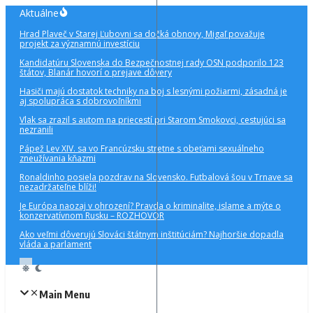
Preskočiť
Aktuálne
na
Hrad Plaveč v Starej Ľubovni sa dočká obnovy, Migaľ považuje
obsah
projekt za významnú investíciu
Kandidatúru Slovenska do Bezpečnostnej rady OSN podporilo 123
štátov, Blanár hovorí o prejave dôvery
Hasiči majú dostatok techniky na boj s lesnými požiarmi, zásadná je
aj spolupráca s dobrovoľníkmi
Vlak sa zrazil s autom na priecestí pri Starom Smokovci, cestujúci sa
nezranili
Pápež Lev XIV. sa vo Francúzsku stretne s obeťami sexuálneho
zneužívania kňazmi
Ronaldinho posiela pozdrav na Slovensko. Futbalová šou v Trnave sa
nezadržateľne blíži!
Je Európa naozaj v ohrození? Pravda o kriminalite, islame a mýte o
konzervatívnom Rusku – ROZHOVOR
Ako veľmi dôverujú Slováci štátnym inštitúciám? Najhoršie dopadla
vláda a parlament
Main Menu