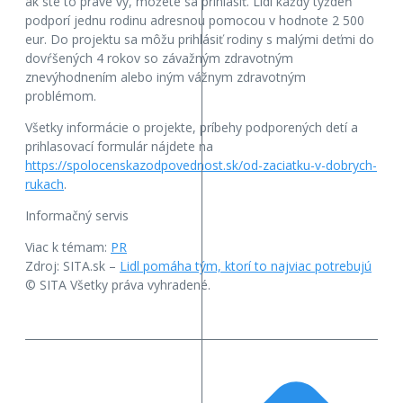
ak ste to práve vy, môžete sa prihlásiť. Lidl každý týždeň
podporí jednu rodinu adresnou pomocou v hodnote 2 500
eur. Do projektu sa môžu prihlásiť rodiny s malými deťmi do
dovŕšených 4 rokov so závažným zdravotným
znevýhodnením alebo iným vážnym zdravotným
problémom.
Všetky informácie o projekte, príbehy podporených detí a
prihlasovací formulár nájdete na
https://spolocenskazodpovednost.sk/od-zaciatku-v-dobrych-
rukach
.
Informačný servis
Viac k témam:
PR
Zdroj: SITA.sk –
Lidl pomáha tým, ktorí to najviac potrebujú
© SITA Všetky práva vyhradené.