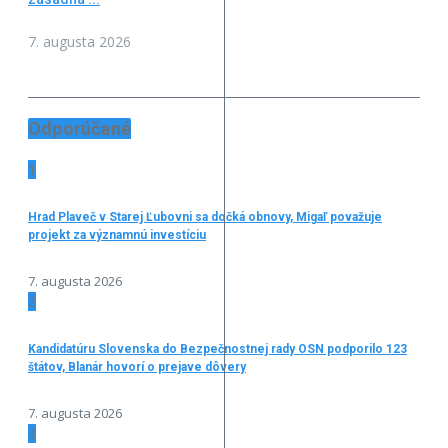
7. augusta 2026
Odporúčané
1
Hrad Plaveč v Starej Ľubovni sa dočká obnovy, Migaľ považuje
projekt za významnú investíciu
7. augusta 2026
2
Kandidatúru Slovenska do Bezpečnostnej rady OSN podporilo 123
štátov, Blanár hovorí o prejave dôvery
7. augusta 2026
3