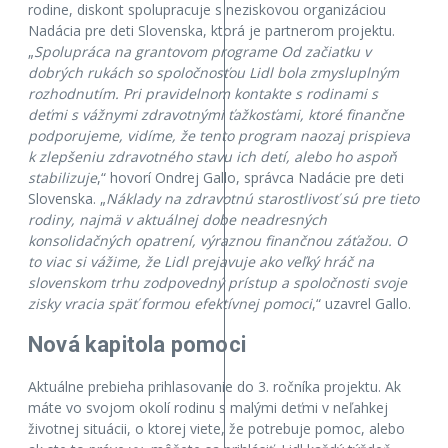
rodine, diskont spolupracuje s neziskovou organizáciou
Nadácia pre deti Slovenska, ktorá je partnerom projektu.
„
Spolupráca na grantovom programe Od začiatku v
dobrých rukách so spoločnosťou Lidl bola zmysluplným
rozhodnutím. Pri pravidelnom kontakte s rodinami s
deťmi s vážnymi zdravotnými ťažkosťami, ktoré finančne
podporujeme, vidíme, že tento program naozaj prispieva
k zlepšeniu zdravotného stavu ich detí, alebo ho aspoň
stabilizuje
,“ hovorí Ondrej Gallo, správca Nadácie pre deti
Slovenska. „
Náklady na zdravotnú starostlivosť sú pre tieto
rodiny, najmä v aktuálnej dobe neadresných
konsolidačných opatrení, výraznou finančnou záťažou. O
to viac si vážime, že Lidl prejavuje ako veľký hráč na
slovenskom trhu zodpovedný prístup a spoločnosti svoje
zisky vracia späť formou efektívnej pomoci
,“ uzavrel Gallo.
Nová kapitola pomoci
Aktuálne prebieha prihlasovanie do 3. ročníka projektu. Ak
máte vo svojom okolí rodinu s malými deťmi v neľahkej
životnej situácii, o ktorej viete, že potrebuje pomoc, alebo