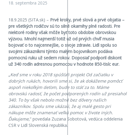
18. septembra 2025
18.9.2025 (SITA.sk) –
Prvé kroky, prvé slová a prvé objatia –
pre všetkých rodičov sú to silné okamihy plné radosti. Pre
niektoré rodiny však môže byť toto obdobie obrovskou
výzvou. Mnohí najmenší totiž už od prvých chvíľ musia
bojovať o to najcennejšie, o svoje zdravie. Lidl spolu so
svojimi zákazníkmi týmto malým bojovníkom podáva
pomocnú ruku už sedem rokov. Doposiaľ podporil diskont
už 340 rodín adresnou pomocou v hodnote 850-tisíc eur.
„
Keď sme v roku 2018 spúšťali projekt Od začiatku v
dobrých rukách, hovorili sme si, že ak dokážeme pomôcť
aspoň niekoľkým deťom, bude to stáť za to. Máme
obrovskú radosť, že počet podporených rodín už presiahol
340. To by však nebolo možné bez dôvery našich
zákazníkov. Spolu sme ukázali, že aj malé gesto pri
nákupe môže znamenať veľkú pomoc v živote iných.
Ďakujeme
,“ povedala Zuzana Sobotová, vedúca oddelenia
CSR v Lidl Slovenská republika.