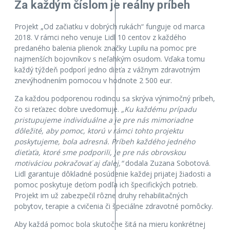
Za každým číslom je reálny príbeh
Projekt „Od začiatku v dobrých rukách“ funguje od marca
2018. V rámci neho venuje Lidl 10 centov z každého
predaného balenia plienok značky Lupilu na pomoc pre
najmenších bojovníkov s neľahkým osudom. Vďaka tomu
každý týždeň podporí jedno dieťa z vážnym zdravotným
znevýhodnením pomocou v hodnote 2 500 eur.
Za každou podporenou rodinou sa skrýva výnimočný príbeh,
čo si reťazec dobre uvedomuje.
„Ku každému prípadu
pristupujeme individuálne a je pre nás mimoriadne
dôležité, aby pomoc, ktorú v rámci tohto projektu
poskytujeme, bola adresná. Príbeh každého jedného
dieťaťa, ktoré sme podporili, je pre nás obrovskou
motiváciou pokračovať aj ďalej,“
dodala Zuzana Sobotová.
Lidl garantuje dôkladné posúdenie každej prijatej žiadosti a
pomoc poskytuje deťom podľa ich špecifických potrieb.
Projekt im už zabezpečil rôzne druhy rehabilitačných
pobytov, terapie a cvičenia či špeciálne zdravotné pomôcky.
Aby každá pomoc bola skutočne šitá na mieru konkrétnej