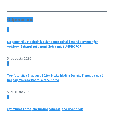
Odporúčané
1
Na pamätníku Pobjednik slávnostne odhalili mená slovenských
vojakov. Zahynuli pri plnení úloh v misii UNPROFOR
5. augusta 2026
2
Top foto dňa (5. august 2026): Nízka hladina Dunaja, Trumpov nový
helipad, zničený kostol a ranč Zorro
5. augusta 2026
3
Syn zmrazil otca, aby mohol poberať jeho dôchodok