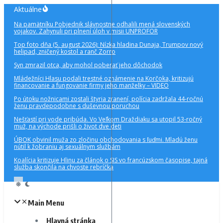
Preskočiť
Aktuálne
na
Na pamätníku Pobjednik slávnostne odhalili mená slovenských
obsah
vojakov. Zahynuli pri plnení úloh v misii UNPROFOR
Top foto dňa (5. august 2026): Nízka hladina Dunaja, Trumpov nový
helipad, zničený kostol a ranč Zorro
Syn zmrazil otca, aby mohol poberať jeho dôchodok
Mládežníci Hlasu podali trestné oznámenie na Korčoka, kritizujú
financovanie a fungovanie firmy jeho manželky – VIDEO
Po útoku nožnicami zostali štyria zranení, polícia zadržala 44-ročnú
ženu pravdepodobne s duševnou poruchou
Nešťastí pri vode pribúda. Vo Veľkom Draždiaku sa utopil 53-ročný
muž, na východe prišli o život dve deti
ÚBOK obvinil muža zo zločinu obchodovania s ľuďmi. Mladú ženu
nútil k žobraniu aj sexuálnym službám
Koalícia kritizuje Hlinu za článok o SIS vo francúzskom časopise, tajná
služba skončila na chvoste rebríčka
Main Menu
Hlavná stránka