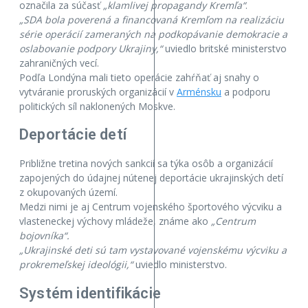
označila za súčasť
„klamlivej propagandy Kremľa“
.
„SDA bola poverená a financovaná Kremľom na realizáciu
série operácií zameraných na podkopávanie demokracie a
oslabovanie podpory Ukrajiny,“
uviedlo britské ministerstvo
zahraničných vecí.
Podľa Londýna mali tieto operácie zahŕňať aj snahy o
vytváranie proruských organizácií v
Arménsku
a podporu
politických síl naklonených Moskve.
Deportácie detí
Približne tretina nových sankcií sa týka osôb a organizácií
zapojených do údajnej nútenej deportácie ukrajinských detí
z okupovaných území.
Medzi nimi je aj Centrum vojenského športového výcviku a
vlasteneckej výchovy mládeže, známe ako
„Centrum
bojovníka“.
„Ukrajinské deti sú tam vystavované vojenskému výcviku a
prokremeľskej ideológii,“
uviedlo ministerstvo.
Systém identifikácie