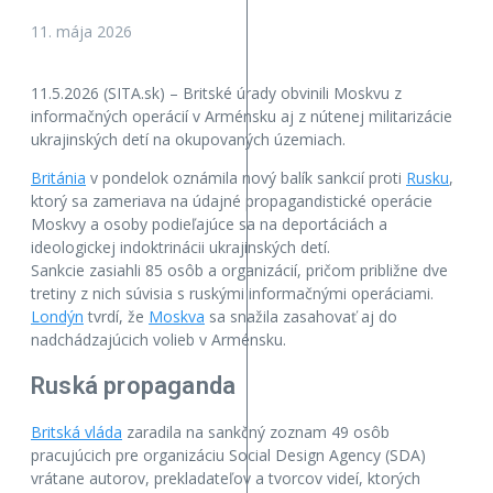
11. mája 2026
11.5.2026 (SITA.sk) – Britské úrady obvinili Moskvu z
informačných operácií v Arménsku aj z nútenej militarizácie
ukrajinských detí na okupovaných územiach.
Británia
v pondelok oznámila nový balík sankcií proti
Rusku
,
ktorý sa zameriava na údajné propagandistické operácie
Moskvy a osoby podieľajúce sa na deportáciách a
ideologickej indoktrinácii ukrajinských detí.
Sankcie zasiahli 85 osôb a organizácií, pričom približne dve
tretiny z nich súvisia s ruskými informačnými operáciami.
Londýn
tvrdí, že
Moskva
sa snažila zasahovať aj do
nadchádzajúcich volieb v Arménsku.
Ruská propaganda
Britská vláda
zaradila na sankčný zoznam 49 osôb
pracujúcich pre organizáciu Social Design Agency (SDA)
vrátane autorov, prekladateľov a tvorcov videí, ktorých