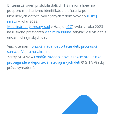
Británia zároveň prisľúbila ďalších 1,2 milióna libier na
podporu mechanizmu identifikácie a pátrania po
ukrajinských deťoch odvlečených z domovov po
ruskej
invázii
v roku 2022.
Medzinárodný trestný súd
v Haagu (
ICC
) vydal v roku 2023
na ruského prezidenta
Vladimira Putina
zatykač v súvislosti s
únosmi ukrajinských detí.
Viac k témam:
Britská vláda
,
deportácie detí
,
protiruské
sankcie
,
Vojna na Ukrajine
Zdroj: SITA.sk –
Londýn zaviedol nové sankcie proti ruskej
propagande a deportáciám ukrajinských detí
© SITA Všetky
práva vyhradené.