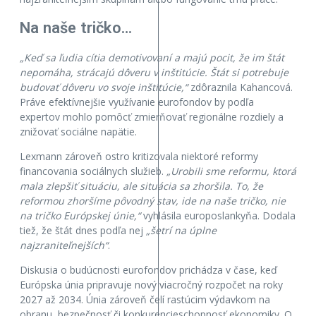
Na naše tričko…
„Keď sa ľudia cítia demotivovaní a majú pocit, že im štát
nepomáha, strácajú dôveru v inštitúcie. Štát si potrebuje
budovať dôveru vo svoje inštitúcie,“
zdôraznila Kahancová.
Práve efektívnejšie využívanie eurofondov by podľa
expertov mohlo pomôcť zmierňovať regionálne rozdiely a
znižovať sociálne napätie.
Lexmann zároveň ostro kritizovala niektoré reformy
financovania sociálnych služieb.
„Urobili sme reformu, ktorá
mala zlepšiť situáciu, ale situácia sa zhoršila. To, že
reformou zhoršíme pôvodný stav, ide na naše tričko, nie
na tričko Európskej únie,“
vyhlásila europoslankyňa. Dodala
tiež, že štát dnes podľa nej
„šetrí na úplne
najzraniteľnejších“
.
Diskusia o budúcnosti eurofondov prichádza v čase, keď
Európska únia pripravuje nový viacročný rozpočet na roky
2027 až 2034. Únia zároveň čelí rastúcim výdavkom na
obranu, bezpečnosť či konkurencieschopnosť ekonomiky. O