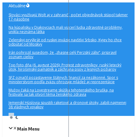
Preskočiť
Aktuálne
na
Slováci využívajú Wolt aj v zahraničí, počet objednávok stúpol takmer
obsah
17-násobne
Na kúpalisku v Diakovciach mali viacerí ľudia zdravotné problémy,
unikla neznáma látka
Zelenskyj prvýkrát od ruskej invázie navštívi Srbsko, Kyjev ho chce
odpútať od Moskvy
Irán pohrozil susedom, že „zhasne celý Perzský záliv“, pripravil
zoznam cieľov
Top foto dňa (6. august 2026): Protest zdravotníkov, ruský letecký
útok, hirošimský pamätník a záchrana psov z lesných požiarov
SFZ označil pozastavenie štátnych financií za nezákonné. Spor s
ministerstvom podľa zväzu ohrozuje mládež aj reprezentácie
Mužov čaká na Lovestreame skúška tehotenského bruška, na
festivale sa tak otvorí téma ženského zdravia
Jemenskí Húsíovia spustili raketové a dronové útoky, zabili najmenej
38 vládnych vojakov
Main Menu