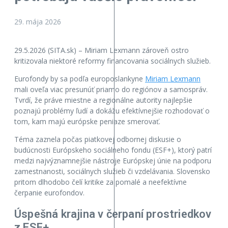
29. mája 2026
29.5.2026 (SITA.sk) – Miriam Lexmann zároveň ostro
kritizovala niektoré reformy financovania sociálnych služieb.
Eurofondy by sa podľa europoslankyne
Miriam Lexmann
mali oveľa viac presunúť priamo do regiónov a samospráv.
Tvrdí, že práve miestne a regionálne autority najlepšie
poznajú problémy ľudí a dokážu efektívnejšie rozhodovať o
tom, kam majú európske peniaze smerovať.
Téma zaznela počas piatkovej odbornej diskusie o
budúcnosti Európskeho sociálneho fondu (ESF+), ktorý patrí
medzi najvýznamnejšie nástroje Európskej únie na podporu
zamestnanosti, sociálnych služieb či vzdelávania. Slovensko
pritom dlhodobo čelí kritike za pomalé a neefektívne
čerpanie eurofondov.
Úspešná krajina v čerpaní prostriedkov
z ESF+