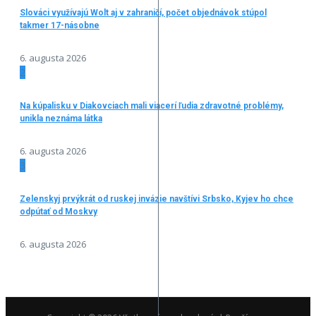
Slováci využívajú Wolt aj v zahraničí, počet objednávok stúpol
takmer 17-násobne
6. augusta 2026
2
Na kúpalisku v Diakovciach mali viacerí ľudia zdravotné problémy,
unikla neznáma látka
6. augusta 2026
3
Zelenskyj prvýkrát od ruskej invázie navštívi Srbsko, Kyjev ho chce
odpútať od Moskvy
6. augusta 2026