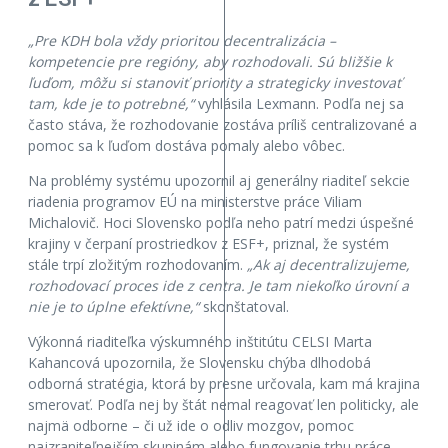
„Pre KDH bola vždy prioritou decentralizácia –
kompetencie pre regióny, aby rozhodovali. Sú bližšie k
ľuďom, môžu si stanoviť priority a strategicky investovať
tam, kde je to potrebné,“
vyhlásila Lexmann. Podľa nej sa
často stáva, že rozhodovanie zostáva príliš centralizované a
pomoc sa k ľuďom dostáva pomaly alebo vôbec.
Na problémy systému upozornil aj generálny riaditeľ sekcie
riadenia programov EÚ na ministerstve práce Viliam
Michalovič. Hoci Slovensko podľa neho patrí medzi úspešné
krajiny v čerpaní prostriedkov z ESF+, priznal, že systém
stále trpí zložitým rozhodovaním.
„Ak aj decentralizujeme,
rozhodovací proces ide z centra. Je tam niekoľko úrovní a
nie je to úplne efektívne,“
skonštatoval.
Výkonná riaditeľka výskumného inštitútu CELSI Marta
Kahancová upozornila, že Slovensku chýba dlhodobá
odborná stratégia, ktorá by presne určovala, kam má krajina
smerovať. Podľa nej by štát nemal reagovať len politicky, ale
najmä odborne – či už ide o odliv mozgov, pomoc
najzraniteľnejším skupinám alebo fungovanie trhu práce.