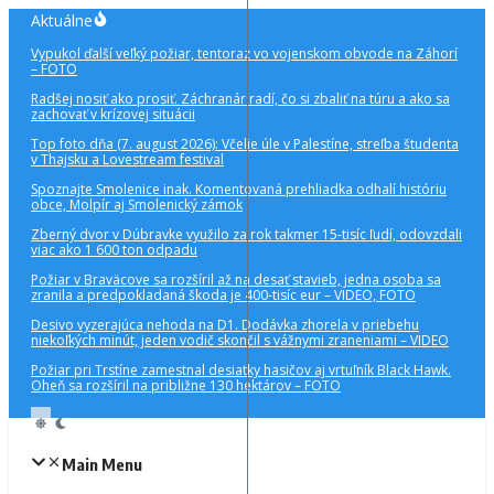
Preskočiť
Aktuálne
na
Vypukol ďalší veľký požiar, tentoraz vo vojenskom obvode na Záhorí
obsah
– FOTO
Radšej nosiť ako prosiť. Záchranár radí, čo si zbaliť na túru a ako sa
zachovať v krízovej situácii
Top foto dňa (7. august 2026): Včelie úle v Palestíne, streľba študenta
v Thajsku a Lovestream festival
Spoznajte Smolenice inak. Komentovaná prehliadka odhalí históriu
obce, Molpír aj Smolenický zámok
Zberný dvor v Dúbravke využilo za rok takmer 15-tisíc ľudí, odovzdali
viac ako 1 600 ton odpadu
Požiar v Braväcove sa rozšíril až na desať stavieb, jedna osoba sa
zranila a predpokladaná škoda je 400-tisíc eur – VIDEO, FOTO
Desivo vyzerajúca nehoda na D1. Dodávka zhorela v priebehu
niekoľkých minút, jeden vodič skončil s vážnymi zraneniami – VIDEO
Požiar pri Trstíne zamestnal desiatky hasičov aj vrtuľník Black Hawk.
Oheň sa rozšíril na približne 130 hektárov – FOTO
Main Menu