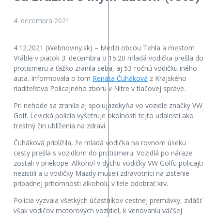
4. decembra 2021
4.12.2021 (Webnoviny.sk) – Medzi obcou Tehla a mestom
Vráble v piatok 3. decembra o 15:20 mladá vodička prešla do
protismeru a ťažko zranila seba, aj 53-ročnú vodičku iného
auta. Informovala o tom
Renáta Čuháková
z Krajského
riaditeľstva Policajného zboru v Nitre v tlačovej správe.
Pri nehode sa zranila aj spolujazdkyňa vo vozidle značky VW
Golf. Levická polícia vyšetruje okolnosti tejto udalosti ako
trestný čin ublíženia na zdraví.
Čuháková priblížila, že mladá vodička na rovnom úseku
cesty prešla s vozidlom do protismeru. Vozidlá po náraze
zostali v priekope. Alkohol v dychu vodičky VW Golfu policajti
nezistili a u vodičky Mazdy museli zdravotníci na zistenie
prípadnej prítomnosti alkoholu v tele odobrať krv.
Polícia vyzvala všetkých účastníkov cestnej premávky, zvlášť
však vodičov motorových vozidiel, k venovaniu väčšej