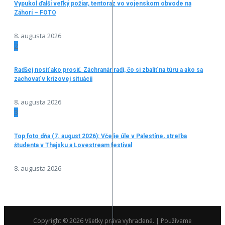
Vypukol ďalší veľký požiar, tentoraz vo vojenskom obvode na
Záhorí – FOTO
8. augusta 2026
2
Radšej nosiť ako prosiť. Záchranár radí, čo si zbaliť na túru a ako sa
zachovať v krízovej situácii
8. augusta 2026
3
Top foto dňa (7. august 2026): Včelie úle v Palestíne, streľba
študenta v Thajsku a Lovestream festival
8. augusta 2026
Copyright © 2026 Všetky práva vyhradené. | Používame