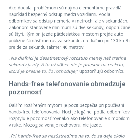
Ako dodala, problémom sú najmä elementárne pravidlá,
napríklad bezpečný odstup medzi vozidlami. Podľa
odborníkov sa odstup nemeria v metroch, ale v sekundách.
Zákonom stanovené minimum sú dve sekundy, odporúčané
sú štyri. Kým pri jazde päťdesiatkou mestom prejde auto
približne štrnásť metrov za sekundu, na diaľnici pri 130 km/h
prejde za sekundu takmer 40 metrov.
„
Na diaľnici je desaťmetrový rozostup menej než tretina
sekundy jazdy. A tu už vôbec nie je priestor na reakciu,
ktorá je presne to, čo rozhoduje,
“ upozorňujú odborníci.
Hands-free telefonovanie obmedzuje
pozornosť
Ďalším rozšíreným mýtom je pocit bezpečia pri používaní
hands-free telefonovania. Hoci je legálne, podľa odborníkov
rozptyľuje pozornosť rovnako ako telefonovanie s mobilom
v ruke. Mozog sa venuje rozhovoru, nie jazde.
„
Pri hands-free sa nesústredíme na to, čo sa deje okolo