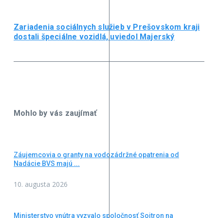
Zariadenia sociálnych služieb v Prešovskom kraji
dostali špeciálne vozidlá, uviedol Majerský
Mohlo by vás zaujímať
Záujemcovia o granty na vodozádržné opatrenia od
Nadácie BVS majú ...
10. augusta 2026
Ministerstvo vnútra vyzvalo spoločnosť Soitron na