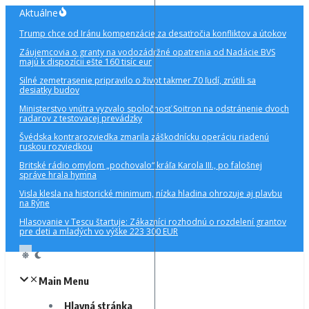
Preskočiť
Aktuálne
na
Trump chce od Iránu kompenzácie za desaťročia konfliktov a útokov
obsah
Záujemcovia o granty na vodozádržné opatrenia od Nadácie BVS
majú k dispozícii ešte 160 tisíc eur
Silné zemetrasenie pripravilo o život takmer 70 ľudí, zrútili sa
desiatky budov
Ministerstvo vnútra vyzvalo spoločnosť Soitron na odstránenie dvoch
radarov z testovacej prevádzky
Švédska kontrarozviedka zmarila záškodnícku operáciu riadenú
ruskou rozviedkou
Britské rádio omylom „pochovalo“ kráľa Karola III., po falošnej
správe hrala hymna
Visla klesla na historické minimum, nízka hladina ohrozuje aj plavbu
na Rýne
Hlasovanie v Tescu štartuje: Zákazníci rozhodnú o rozdelení grantov
pre deti a mladých vo výške 223 300 EUR
Main Menu
Hlavná stránka