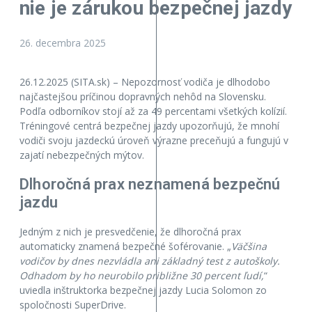
nie je zárukou bezpečnej jazdy
26. decembra 2025
26.12.2025 (SITA.sk) – Nepozornosť vodiča je dlhodobo
najčastejšou príčinou dopravných nehôd na Slovensku.
Podľa odborníkov stojí až za 49 percentami všetkých kolízií.
Tréningové centrá bezpečnej jazdy upozorňujú, že mnohí
vodiči svoju jazdeckú úroveň výrazne preceňujú a fungujú v
zajatí nebezpečných mýtov.
Dlhoročná prax neznamená bezpečnú
jazdu
Jedným z nich je presvedčenie, že dlhoročná prax
automaticky znamená bezpečné šoférovanie. „
Väčšina
vodičov by dnes nezvládla ani základný test z autoškoly.
Odhadom by ho neurobilo približne 30 percent ľudí,
“
uviedla inštruktorka bezpečnej jazdy Lucia Solomon zo
spoločnosti SuperDrive.