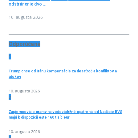
odstránenie dvo ...
10. augusta 2026
Odporúčané
1
Trump chce od Iránu kompenzácie za desaťročia konfliktov a
útokov
10. augusta 2026
2
Záujemcovia o granty na vodozádržné opatrenia od Nadácie BVS
majú k dispozícii ešte 160 tisíc eur
10. augusta 2026
3