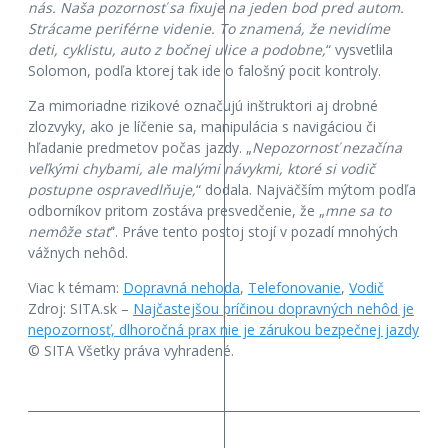
nás. Naša pozornosť sa fixuje na jeden bod pred autom.
Strácame periférne videnie. To znamená, že nevidíme
deti, cyklistu, auto z bočnej ulice a podobne,
“ vysvetlila
Solomon, podľa ktorej tak ide o falošný pocit kontroly.
Za mimoriadne rizikové označujú inštruktori aj drobné
zlozvyky, ako je líčenie sa, manipulácia s navigáciou či
hľadanie predmetov počas jazdy. „
Nepozornosť nezačína
veľkými chybami, ale malými návykmi, ktoré si vodič
postupne ospravedlňuje,
“ dodala. Najväčším mýtom podľa
odborníkov pritom zostáva presvedčenie, že „
mne sa to
nemôže stať
“. Práve tento postoj stojí v pozadí mnohých
vážnych nehôd.
Viac k témam:
Dopravná nehoda
,
Telefonovanie
,
Vodič
Zdroj: SITA.sk –
Najčastejšou príčinou dopravných nehôd je
nepozornosť, dlhoročná prax nie je zárukou bezpečnej jazdy
© SITA Všetky práva vyhradené.