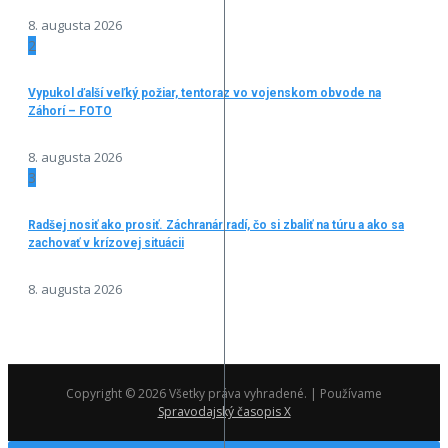
8. augusta 2026
2
Vypukol ďalší veľký požiar, tentoraz vo vojenskom obvode na
Záhorí – FOTO
8. augusta 2026
3
Radšej nosiť ako prosiť. Záchranár radí, čo si zbaliť na túru a ako sa
zachovať v krízovej situácii
8. augusta 2026
Copyright © 2026 Všetky práva vyhradené. | Používame
Spravodajský časopis X