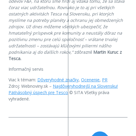
odevov F&F, na ktorú sme hrdí aj vďaka tomu, že sa stáva
čoraz viac udržateľnou. Rovnako je to aj pri všetkých
ostatných aktivitách Tesca na Slovensku, pri ktorých
myslíme na potreby planéty a ochranu jej obmedzených
zdrojov. Už dnes môžeme všetkých ubezpečiť, že
hmatateľný príspevok pre komunity a neustály dôraz na
pozitívnu zmenu pre celú spoločnosť – vrátane trvalej
udržateľnosti – zostávajú kľúčovými piliermi nášho
podnikania aj do ďalších rokov,“
zdôraznil
Martin Kuruc z
Tesca.
Informačný servis
Viac k témam:
Dôveryhodné značky
,
Ocenenie
,
PR
Zdroj: Webnoviny.sk –
Najdôveryhodnejší na Slovensku!
Päťnásobný úspech pre Tesco
© SITA Všetky práva
vyhradené.