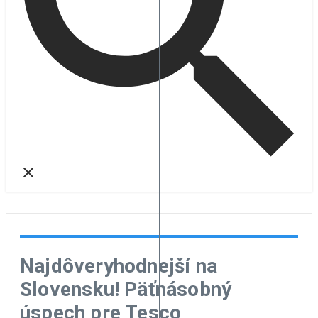
Najdôveryhodnejší na
Slovensku! Päťnásobný
úspech pre Tesco