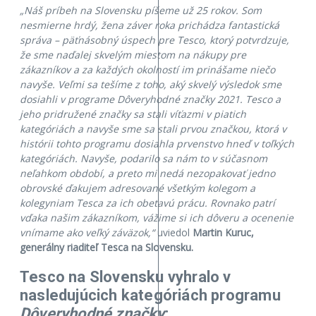
„Náš príbeh na Slovensku píšeme už 25 rokov. Som
nesmierne hrdý, žena záver roka prichádza fantastická
správa – päťnásobný úspech pre Tesco, ktorý potvrdzuje,
že sme naďalej skvelým miestom na nákupy pre
zákazníkov a za každých okolností im prinášame niečo
navyše. Veľmi sa tešíme z toho, aký skvelý výsledok sme
dosiahli v programe Dôveryhodné značky 2021. Tesco a
jeho pridružené značky sa stali víťazmi v piatich
kategóriách a navyše sme sa stali prvou značkou, ktorá v
histórii tohto programu dosiahla prvenstvo hneď v toľkých
kategóriách. Navyše, podarilo sa nám to v súčasnom
neľahkom období, a preto mi nedá nezopakovať jedno
obrovské ďakujem adresované všetkým kolegom a
kolegyniam Tesca za ich obetavú prácu. Rovnako patrí
vďaka našim zákazníkom, vážime si ich dôveru a ocenenie
vnímame ako veľký záväzok,“
uviedol
Martin Kuruc,
generálny riaditeľ Tesca na Slovensku.
Tesco na Slovensku vyhralo v
nasledujúcich kategóriách programu
Dôveryhodné značky
: