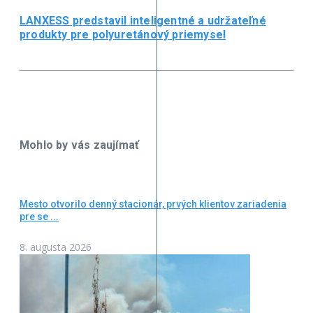
LANXESS predstavil inteligentné a udržateľné
produkty pre polyuretánový priemysel
Mohlo by vás zaujímať
Mesto otvorilo denný stacionár, prvých klientov zariadenia
pre se ...
8. augusta 2026