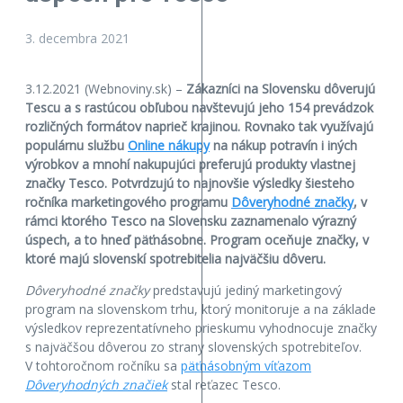
3. decembra 2021
3.12.2021 (Webnoviny.sk) –
Zákazníci na Slovensku dôverujú
Tescu a s rastúcou obľubou navštevujú jeho 154 prevádzok
rozličných formátov naprieč krajinou. Rovnako tak využívajú
populárnu službu
Online nákupy
na nákup potravín i iných
výrobkov a mnohí nakupujúci preferujú produkty vlastnej
značky Tesco. Potvrdzujú to najnovšie výsledky šiesteho
ročníka marketingového programu
Dôveryhodné značky
, v
rámci ktorého Tesco na Slovensku zaznamenalo výrazný
úspech, a to hneď päťnásobne. Program oceňuje značky, v
ktoré majú slovenskí spotrebitelia najväčšiu dôveru.
Dôveryhodné značky
predstavujú jediný marketingový
program na slovenskom trhu, ktorý monitoruje a na základe
výsledkov reprezentatívneho prieskumu vyhodnocuje značky
s najväčšou dôverou zo strany slovenských spotrebiteľov.
V tohtoročnom ročníku sa
päťnásobným víťazom
Dôveryhodných značiek
stal reťazec Tesco.