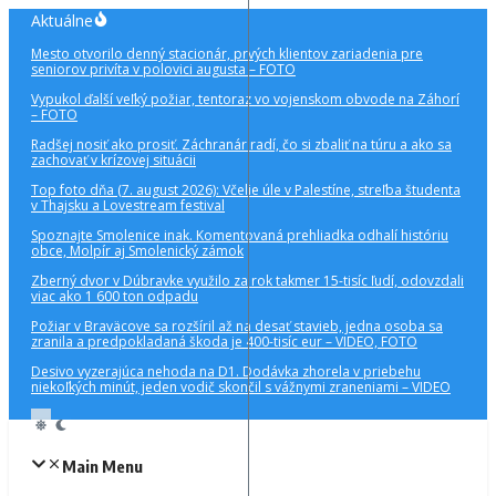
Preskočiť
Aktuálne
na
Mesto otvorilo denný stacionár, prvých klientov zariadenia pre
obsah
seniorov privíta v polovici augusta – FOTO
Vypukol ďalší veľký požiar, tentoraz vo vojenskom obvode na Záhorí
– FOTO
Radšej nosiť ako prosiť. Záchranár radí, čo si zbaliť na túru a ako sa
zachovať v krízovej situácii
Top foto dňa (7. august 2026): Včelie úle v Palestíne, streľba študenta
v Thajsku a Lovestream festival
Spoznajte Smolenice inak. Komentovaná prehliadka odhalí históriu
obce, Molpír aj Smolenický zámok
Zberný dvor v Dúbravke využilo za rok takmer 15-tisíc ľudí, odovzdali
viac ako 1 600 ton odpadu
Požiar v Braväcove sa rozšíril až na desať stavieb, jedna osoba sa
zranila a predpokladaná škoda je 400-tisíc eur – VIDEO, FOTO
Desivo vyzerajúca nehoda na D1. Dodávka zhorela v priebehu
niekoľkých minút, jeden vodič skončil s vážnymi zraneniami – VIDEO
Main Menu