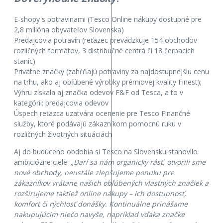
E-shopy s potravinami (Tesco Online nákupy dostupné pre
2,8 milióna obyvateľov Slovenska)
Predajcovia potravín (reťazec prevádzkuje 154 obchodov
rozličných formátov, 3 distribučné centrá či 18 čerpacích
staníc)
Privátne značky (zahŕňajú potraviny za najdostupnejšiu cenu
na trhu, ako aj obľúbené výrobky prémiovej kvality Finest);
Výhru získala aj značka odevov F&F od Tesca, a to v
kategórii: predajcovia odevov
Úspech reťazca uzatvára ocenenie pre Tesco Finančné
služby, ktoré podávajú zákazníkom pomocnú ruku v
rozličných životných situáciách
Aj do budúceho obdobia si Tesco na Slovensku stanovilo
ambiciózne ciele:
„Darí sa nám organicky rásť, otvorili sme
nové obchody, neustále zlepšujeme ponuku pre
zákazníkov vrátane našich obľúbených vlastných značiek a
rozširujeme taktiež online nákupy – ich dostupnosť,
komfort či rýchlosť donášky. Kontinuálne prinášame
nakupujúcim niečo navyše, napríklad vďaka značke