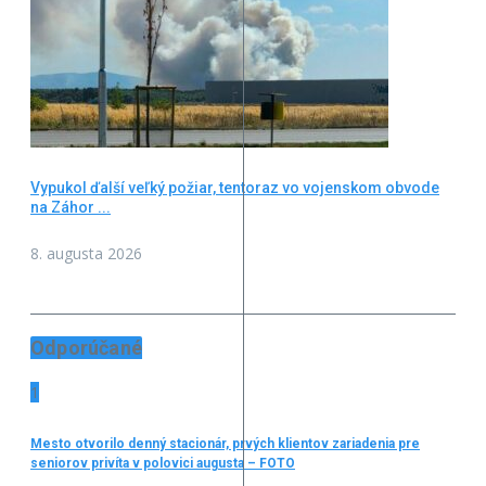
Vypukol ďalší veľký požiar, tentoraz vo vojenskom obvode
na Záhor ...
8. augusta 2026
Odporúčané
1
Mesto otvorilo denný stacionár, prvých klientov zariadenia pre
seniorov privíta v polovici augusta – FOTO