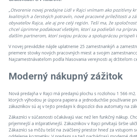
„Otvorenie novej predajne Lidl v Rajci vnímam ako pozitívny kr
kvalitných a čerstvých potravín, nové pracovné príležitosti a 
obyvateľov Rajca, ale aj pre celý región. Teší ma, že spoločnosť
chcel úprimne poďakovať všetkým, ktorí sa podieľali na prípra
ďalším partnerom, ktorí svojou prácou a spoluprácou prispeli 
V novej prevádzke nájde uplatnenie 25 zamestnankýň a zamestnanco
priemere stovky nových pracovných miest a svojim zamestnancom
Najzamestnávateľom podľa hlasovania verejnosti aj držiteľom ce
Moderný nákupný zážitok
Nová predajňa v Rajci má predajnú plochu s rozlohou 1 566 m2. K
ktorých výhodou je úspora papiera a jednoduchšie používanie pr
zákazníkov sú aj v tejto predajni k dispozícii dva automaty na zá
Zákazníci v súčasnosti očakávajú viac než len funkčný nákup. Chc
príjemnejší a inšpiratívnejší. Zákazníkov v Rajci privítajú širšie
Zákazníci sa môžu tešiť na zväčšený priestor hneď za vstupom s
oddelenie kozmetiky. V predajni sa tiež nachádzajú moderné digi