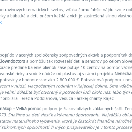
nepotravinových tematických svetov, vďaka čomu ľahšie nájdu svoje ob
nky a bábätká a deti, pričom každá z nich je zastrešená silnou vlast
sk
.
pojiť do viacerých spoločensky zodpovedných aktivít a podporiť tak dob
Clowndoctors
a pomôžu tak rozveseliť deti a seniorov po celom Slov
 každé predané balenie plienok zase putuje 10 centov na pomoc vážne
lovenské rieky a vodné nádrže od plastov aj v rámci projektu
Nenechaj
 potraviny v hodnote viac ako 2 800 000 €. Potravinová podpora z no
ivcom v núdzi, viacpočetným rodinám v Rajeckej doline. Sme vďační
 je veľmi dôležité byť otvorený k potrebám ľudí okolo nás, lebo tý
“
priblížila Terézia Podolanová, vedúca Farskej charity Rajec.
 nákup = Veľká pomoc
podporuje žiakov blízkych základných škôl. Tento
73. Snažíme sa deti viesť k aktívnemu športovaniu. Najväčšiu obľubu 
dostatok materiálneho vybavenia, ktoré je častokrát finančne náro
ť súkromných spoločností či iných prispievateľov je v tomto procese 