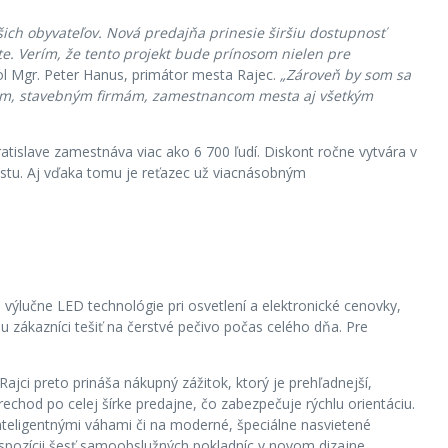
šich obyvateľov. Nová predajňa prinesie širšiu dostupnosť
te. Verím, že tento projekt bude prínosom nielen pre
ol Mgr. Peter Hanus, primátor mesta Rajec.
„Zároveň by som sa
tantom, stavebným firmám, zamestnancom mesta aj všetkým
atislave zamestnáva viac ako 6 700 ľudí. Diskont ročne vytvára v
stu. Aj vďaka tomu je reťazec už viacnásobným
výlučne LED technológie pri osvetlení a elektronické cenovky,
 zákazníci tešiť na čerstvé pečivo počas celého dňa. Pre
ajci preto prináša nákupný zážitok, ktorý je prehľadnejší,
prechod po celej šírke predajne, čo zabezpečuje rýchlu orientáciu.
nteligentnými váhami či na moderné, špeciálne nasvietené
ispozícii šesť samoobslužných pokladníc v novom dizajne.