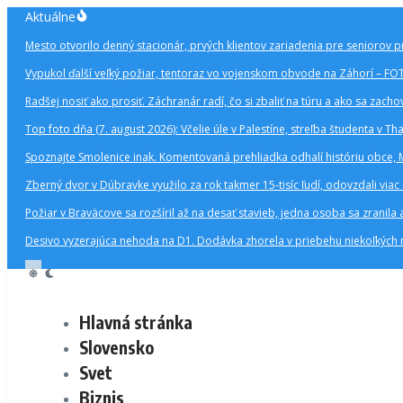
Preskočiť
Aktuálne
na
Mesto otvorilo denný stacionár, prvých klientov zariadenia pre seniorov p
obsah
Vypukol ďalší veľký požiar, tentoraz vo vojenskom obvode na Záhorí – F
Radšej nosiť ako prosiť. Záchranár radí, čo si zbaliť na túru a ako sa zachova
Top foto dňa (7. august 2026): Včelie úle v Palestíne, streľba študenta v Th
Spoznajte Smolenice inak. Komentovaná prehliadka odhalí históriu obce, 
Zberný dvor v Dúbravke využilo za rok takmer 15-tisíc ľudí, odovzdali via
Požiar v Braväcove sa rozšíril až na desať stavieb, jedna osoba sa zranil
Desivo vyzerajúca nehoda na D1. Dodávka zhorela v priebehu niekoľkých m
Hlavná stránka
Slovensko
Svet
Biznis