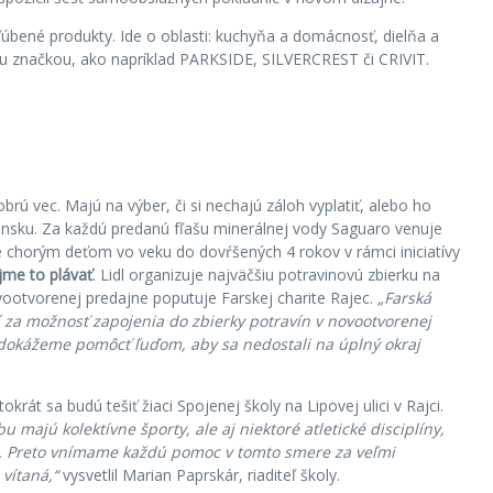
ľúbené produkty. Ide o oblasti: kuchyňa a domácnosť, dielňa a
nou značkou, ako napríklad PARKSIDE, SILVERCREST či CRIVIT.
rú vec. Majú na výber, či si nechajú záloh vyplatiť, alebo ho
ensku. Za každú predanú fľašu minerálnej vody Saguaro venuje
 chorým deťom vo veku do dovŕšených 4 rokov v rámci iniciatívy
me to plávať
. Lidl organizuje najväčšiu potravinovú zbierku na
vootvorenej predajne poputuje Farskej charite Rajec.
„Farská
 za možnosť zapojenia do zbierky potravín v novootvorenej
m dokážeme pomôcť ľuďom, aby sa nedostali na úplný okraj
krát sa budú tešiť žiaci Spojenej školy na Lipovej ulici v Rajci.
majú kolektívne športy, ale aj niektoré atletické disciplíny,
čné. Preto vnímame každú pomoc v tomto smere za veľmi
vítaná,“
vysvetlil Marian Paprskár, riaditeľ školy.