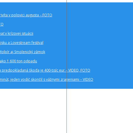
rivíta v polovici augusta – FOTO
OTO
ť v krízovej situácii
ajsku a Lovestream festival
Molpír aj Smolenický zámok
c ako 1 600 ton odpadu
a a predpokladaná škoda je 400-tisíc eur – VIDEO, FOTO
inút, jeden vodič skončil s vážnymi zraneniami – VIDEO