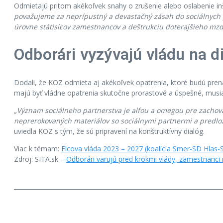
Odmietajú pritom akékoľvek snahy o zrušenie alebo oslabenie i
považujeme za neprípustný a devastačný zásah do sociálnych p
úrovne státisícov zamestnancov a deštrukciu doterajšieho mz
Odborári vyzývajú vládu na d
Dodali, že KOZ odmieta aj akékoľvek opatrenia, ktoré budú prenáš
majú byť vládne opatrenia skutočne prorastové a úspešné, musia zn
„Význam sociálneho partnerstva je alfou a omegou pre zachova
neprerokovaných materiálov so sociálnymi partnermi a predlo
uviedla KOZ s tým, že sú pripravení na konštruktívny dialóg.
Viac k témam:
Ficova vláda 2023 – 2027 (koalícia Smer-SD Hlas
Zdroj: SITA.sk –
Odborári varujú pred krokmi vlády, zamestnanci 