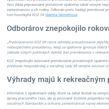
Hoci vláda pripravované prorastové opatrenia zatiaľ verejne nepr
zamestnancov a ich rodiny. Odborári preto žiadajú prerokovať p
tom hovorkyňa KOZ SR
Martina Nemethová
.
Odborárov znepokojilo rokov
„Predstavenstvo KOZ SR rázne odmieta presadzovanie akýchko
nebezpečného precedensu, kedy sa opätovne ignoruje dobrá le
základe úzkych politických dohôd, bez prerokovania s relevant
KOZ znepokojilo avizované prerokovanie prorastových opatrení 
predseda Hospodárskej a sociálnej rady SR verejne avizoval i
Výhrady majú k rekreačným
Informácie o opatreniach vlády, ktoré sa zatiaľ dostali na verej
úpravy pracovného času, ale aj avizované zrušenie príspevkov 
sociálnych štandardov a ochrany zamestnancov rozvoj ekonomik