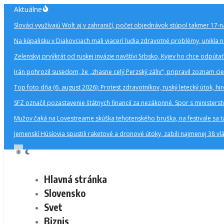
Preskočiť
Aktuálne
na
Slováci využívajú Wolt aj v zahraničí, počet objednávok stúpol takmer 17
obsah
Na kúpalisku v Diakovciach mali viacerí ľudia zdravotné problémy, unikla 
Zelenskyj prvýkrát od ruskej invázie navštívi Srbsko, Kyjev ho chce odpút
Irán pohrozil susedom, že „zhasne celý Perzský záliv“, pripravil zoznam ci
Top foto dňa (6. august 2026): Protest zdravotníkov, ruský letecký útok, 
SFZ označil pozastavenie štátnych financií za nezákonné. Spor s minister
Mužov čaká na Lovestreame skúška tehotenského bruška, na festivale sa t
Jemenskí Húsíovia spustili raketové a dronové útoky, zabili najmenej 38 v
Hlavná stránka
Slovensko
Svet
Biznis