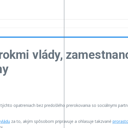
krokmi vlády, zamestnanc
ny
 týchto opatreniach bez predošlého prerokovania so sociálnymi partn
e
vládu
za to, akým spôsobom pripravuje a ohlasuje takzvané
prorast
i.