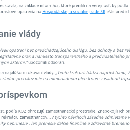
edstavila, na základe informácií, ktoré prenikli na verejnosť, by pod
rorastové opatrenia na
Hospodárskej a sociálnej rade SR
ešte pred ic
anie vlády
ľvek opatrení bez predchádzajúceho dialógu, bez dohody a bez r
gislatívna prax a namiesto transparentného a predvídateľného pro
nými aktérmi,“
upozornili odborári.
na najbližšom rokovaní vlády.
„Tento krok prichádza napriek tomu, ž
ch riadne prerokovanie na mimoriadnom plenárnom zasadnutí tripar
 príspevkom
nosť, podľa KOZ ohrozujú zamestnanecké prostredie. Znepokojili ich pr
na rekreáciu zamestnancov.
„V týchto návrhoch zásadne odmietame vid
y neprinesie , len prenesie ďalšie finančné a zdravotné bremeno 