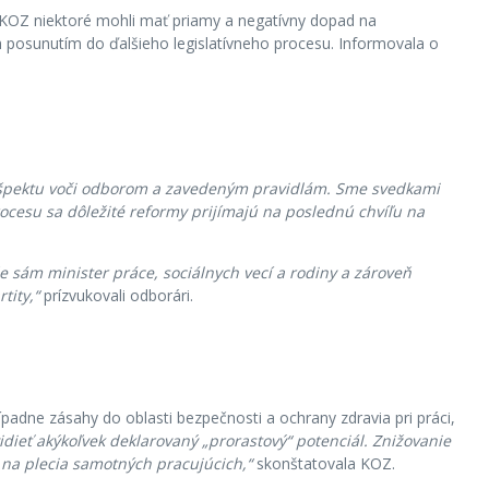
ľa KOZ niektoré mohli mať priamy a negatívny dopad na
h posunutím do ďalšieho legislatívneho procesu. Informovala o
ešpektu voči odborom a zavedeným pravidlám. Sme svedkami
cesu sa dôležité reformy prijímajú na poslednú chvíľu na
e sám minister práce, sociálnych vecí a rodiny a zároveň
tity,“
prízvukovali odborári.
ípadne zásahy do oblasti bezpečnosti a ochrany zdravia pri práci,
ieť akýkoľvek deklarovaný „prorastový“ potenciál. Znižovanie
na plecia samotných pracujúcich,“
skonštatovala KOZ.