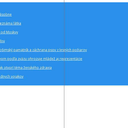
-násobne
neznáma látka
ať od Moskvy
eľov
hirošimský pamätník a záchrana psov z lesných požiarov
stvom podľa zväzu ohrozuje mládež aj reprezentácie
ak otvorí téma ženského zdravia
ládnych vojakov