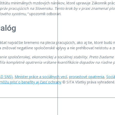
nštitútu minimálnych mzdových nárokov, ktoré upravuje Zákonník prá
ráv pracujúcich na Slovensku. Tento krok by v praxi znamenal ploš
dového systému,“
upozornili odborári.
ialóg
ať najväčšie bremeno na plecia pracujúcich, ako aj tie, ktoré budú m
ižovať negatívne spoločenské vplyvy a nie prehlbovať neistotu a znižov
nie spoločenskej, ekonomickej a sociálnej stability. Preto žiadame
žila kompletné opatrenia vrátane kvantifikácie dopadov na riadne
-SD SNS)
,
Minister práce a sociálnych vecí
,
prorastové opatrenia
,
Sociá
môžu prísť o benefity aj časť ochrany
© SITA Všetky práva vyhradené