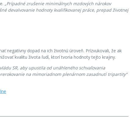
ce.
„Prípadné zrušenie minimálnych mzdových nárokov
né devalvovanie hodnoty kvalifikovanej práce, prepad životnej
ať negatívny dopad na ich životnú úroveň. Prízvukovali, že ak
ať kvalitu života ľudí, ktorí tvoria hodnoty tejto krajiny.
 vládu SR, aby upustila od unáhleného schvaľovania
 prerokovanie na mimoriadnom plenárnom zasadnutí tripartity“
lne
.