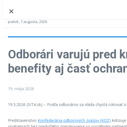
piatok, 7 augusta, 2026
Odborári varujú pred 
benefity aj časť ochra
19. mája 2026
19.5.2026 (SITA.sk) – Podľa odborárov sa vláda chystá rokovať o
Predstavenstvo
Konfederácia odborových zväzov (KOZ)
kritizuj
opatreniach bez predošlého prerokovania so sociálnymi partnerm