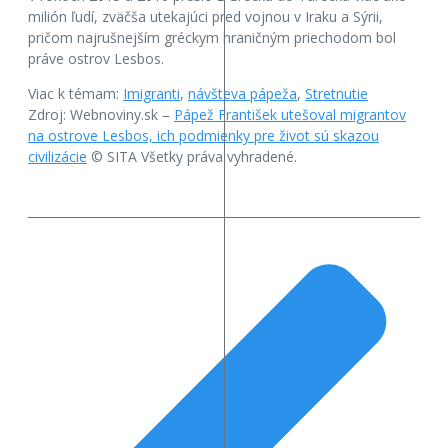
milión ľudí, zväčša utekajúci pred vojnou v Iraku a Sýrii,
pričom najrušnejším gréckym hraničným priechodom bol
práve ostrov Lesbos.
Viac k témam:
Imigranti
,
návšteva pápeža
,
Stretnutie
Zdroj: Webnoviny.sk –
Pápež František utešoval migrantov
na ostrove Lesbos, ich podmienky pre život sú skazou
civilizácie
© SITA Všetky práva vyhradené.