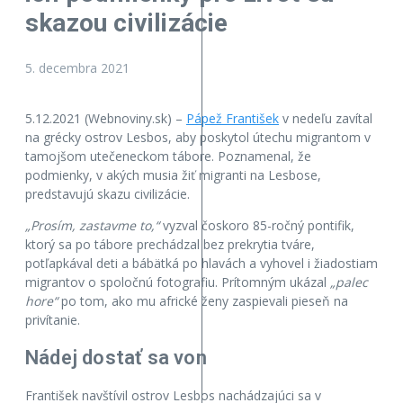
skazou civilizácie
5. decembra 2021
5.12.2021 (Webnoviny.sk) –
Pápež František
v nedeľu zavítal
na grécky ostrov Lesbos, aby poskytol útechu migrantom v
tamojšom utečeneckom tábore. Poznamenal, že
podmienky, v akých musia žiť migranti na Lesbose,
predstavujú skazu civilizácie.
„Prosím, zastavme to,“
vyzval čoskoro 85-ročný pontifik,
ktorý sa po tábore prechádzal bez prekrytia tváre,
potľapkával deti a bábätká po hlavách a vyhovel i žiadostiam
migrantov o spoločnú fotografiu. Prítomným ukázal
„palec
hore“
po tom, ako mu africké ženy zaspievali pieseň na
privítanie.
Nádej dostať sa von
František navštívil ostrov Lesbos nachádzajúci sa v