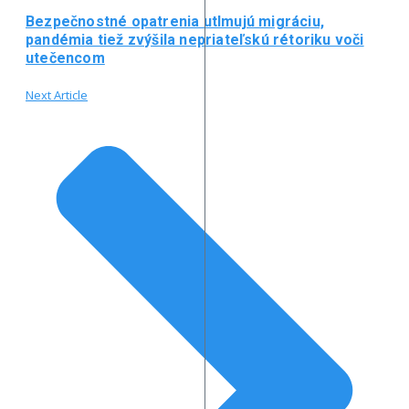
Bezpečnostné opatrenia utlmujú migráciu,
pandémia tiež zvýšila nepriateľskú rétoriku voči
utečencom
Next Article