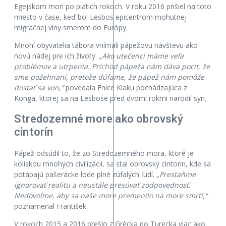
Egejskom mori po piatich rokoch. V roku 2016 prišiel na toto
miesto v čase, keď bol Lesbos epicentrom mohutnej
migračnej vlny smerom do Európy.
Mnohí obyvatelia tábora vnímali pápežovu návštevu ako
novú nádej pre ich životy.
„Ako utečenci máme veľa
problémov a utrpenia. Príchod pápeža nám dáva pocit, že
sme požehnaní, pretože dúfame, že pápež nám pomôže
dostať sa von,“
povedala Enice Kiaku pochádzajúca z
Konga, ktorej sa na Lesbose pred dvomi rokmi narodil syn.
Stredozemné more ako obrovský
cintorín
Pápež odsúdil to, že zo Stredozemného mora, ktoré je
kolískou mnohých civilizácií, sa stal obrovský cintorín, kde sa
potápajú pašerácke lode plné zúfalých ľudí.
„Prestaňme
ignorovať realitu a neustále presúvať zodpovednosť.
Nedovoľme, aby sa naše more premenilo na more smrti,“
poznamenal František.
V rokoch 2015 a 2016 prešlo z Grécka do Turecka viac ako