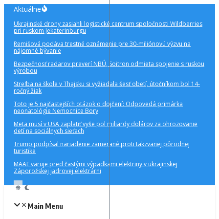
Preskočiť
Aktuálne
na
Ukrajinské drony zasiahli logistické centrum spoločnosti Wildberries
obsah
pri ruskom Jekaterinburgu
Remišová podáva trestné oznámenie pre 30-miliónovú výzvu na
nájomné bývanie
Bezpečnosť radarov preverí NBÚ, Soitron odmieta spojenie s ruskou
výrobou
Streľba na škole v Thajsku si vyžiadala šesť obetí, útočníkom bol 14-
ročný žiak
Toto je 5 najčastejších otázok o dojčení: Odpovedá primárka
neonatológie Nemocnice Bory
Meta musí v USA zaplatiť vyše pol miliardy dolárov za ohrozovanie
detí na sociálnych sieťach
Trump podpísal nariadenie zamerané proti takzvanej pôrodnej
turistike
MAAE varuje pred častými výpadkami elektriny v ukrajinskej
Záporožskej jadrovej elektrárni
Main Menu