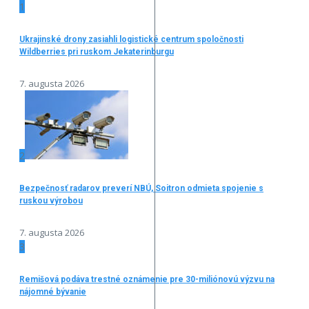
1
Ukrajinské drony zasiahli logistické centrum spoločnosti
Wildberries pri ruskom Jekaterinburgu
7. augusta 2026
2
Bezpečnosť radarov preverí NBÚ, Soitron odmieta spojenie s
ruskou výrobou
7. augusta 2026
3
Remišová podáva trestné oznámenie pre 30-miliónovú výzvu na
nájomné bývanie