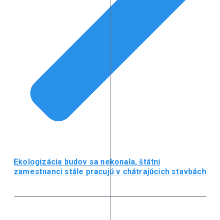
Ekologizácia budov sa nekonala, štátni
zamestnanci stále pracujú v chátrajúcich stavbách