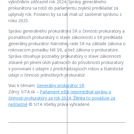
výkričníkmi zdôraznil rok 2024. Správy generálneho
prokurátora sa totiž do parlamentu zvyknú predkladať za
uplynulý rok. Poslanci by sa tak mali už zaoberať správou z
roku 2025.
Správu generálneho prokurátora SR o činnosti prokuratúry a
poznatkoch prokuratúry o stave zákonnosti v SR predkladá
generálny prokurátor Národnej rade SR na základe zákona o
rokovacom poriadku NR SR, a tiež zákona o prokuratúre.
Správa obsahuje poznatky prokuratúry o stave zákonnosti
získané pri plnení úloh patriacich do pôsobnosti prokuratúry
v porovnaní s údajmi z predchádzajúcich rokov a štatistické
údaje o činnosti jednotlivých prokuratúr.
Viac k témam:
Generálny prokurátor SR
Zdroj: SITA.sk –
Parlament ešte neprejednal správu o
činnosti prokuratúry za rok 2024, Žilinka to považuje za
nešťastné
© SITA Všetky práva vyhradené.