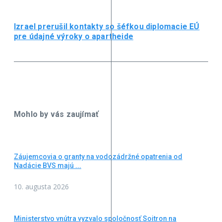
Izrael prerušil kontakty so šéfkou diplomacie EÚ
pre údajné výroky o apartheide
Mohlo by vás zaujímať
Záujemcovia o granty na vodozádržné opatrenia od
Nadácie BVS majú ...
10. augusta 2026
Ministerstvo vnútra vyzvalo spoločnosť Soitron na