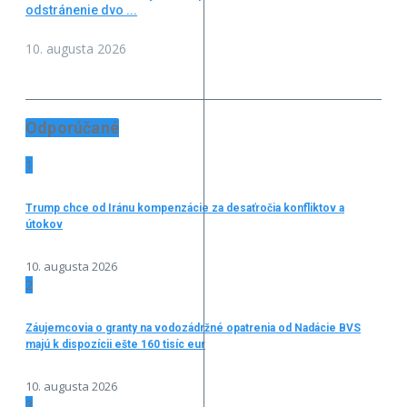
odstránenie dvo ...
10. augusta 2026
Odporúčané
1
Trump chce od Iránu kompenzácie za desaťročia konfliktov a
útokov
10. augusta 2026
2
Záujemcovia o granty na vodozádržné opatrenia od Nadácie BVS
majú k dispozícii ešte 160 tisíc eur
10. augusta 2026
3