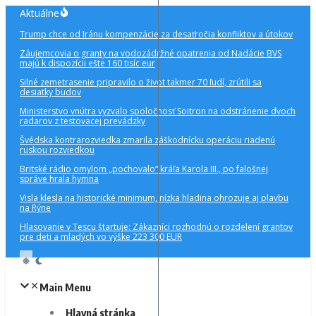
Preskočiť
Aktuálne
na
Trump chce od Iránu kompenzácie za desaťročia konfliktov a útokov
obsah
Záujemcovia o granty na vodozádržné opatrenia od Nadácie BVS
majú k dispozícii ešte 160 tisíc eur
Silné zemetrasenie pripravilo o život takmer 70 ľudí, zrútili sa
desiatky budov
Ministerstvo vnútra vyzvalo spoločnosť Soitron na odstránenie dvoch
radarov z testovacej prevádzky
Švédska kontrarozviedka zmarila záškodnícku operáciu riadenú
ruskou rozviedkou
Britské rádio omylom „pochovalo“ kráľa Karola III., po falošnej
správe hrala hymna
Visla klesla na historické minimum, nízka hladina ohrozuje aj plavbu
na Rýne
Hlasovanie v Tescu štartuje: Zákazníci rozhodnú o rozdelení grantov
pre deti a mladých vo výške 223 300 EUR
Main Menu
Hlavná stránka