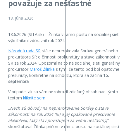
považuje za nešťastné
18. júna 2026
18.6.2026 (SITA.sk) – Žilinka v rámci postu na sociálnej sieti
výkričníkmi zdôraznil rok 2024.
Národná rada SR
stále neprerokovala Správu generálneho
prokurátora SR o činnosti prokuratúry a stave zákonnosti v
SR za rok 2024. Upozornil na to na sociálnej sieti generálny
prokurátor
Maroš Žilinka
s tým, že tento bod bol opätovne
presunutý, konkrétne na schôdzu, ktorá sa začína
15.
septembra
.
V prípade, ak sa vám nezobrazil zdieľaný obsah nad týmto
textom
kliknite sem
„
Nech sú dôvody na neprerokovanie Správy o stave
zákonnosti na rok 2024 (!!!) a jej opakované presúvanie
akékoľvek, taký stav považujem za veľmi nešťastný
,“
skonštatoval Žilinka pričom v rámci postu na sociálnej sieti