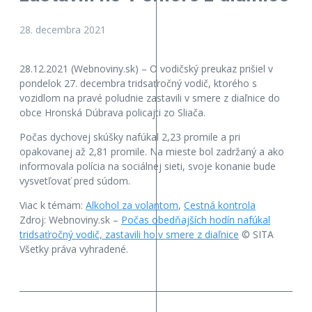
28. decembra 2021
28.12.2021 (Webnoviny.sk) – O vodičský preukaz prišiel v
pondelok 27. decembra tridsaťročný vodič, ktorého s
vozidlom na pravé poludnie zastavili v smere z diaľnice do
obce Hronská Dúbrava policajti zo Sliača.
Počas dychovej skúšky nafúkal 2,23 promile a pri
opakovanej až 2,81 promile. Na mieste bol zadržaný a ako
informovala polícia na sociálnej sieti, svoje konanie bude
vysvetľovať pred súdom.
Viac k témam:
Alkohol za volantom
,
Cestná kontrola
Zdroj: Webnoviny.sk –
Počas obedňajších hodín nafúkal
tridsaťročný vodič, zastavili ho v smere z diaľnice
© SITA
Všetky práva vyhradené.