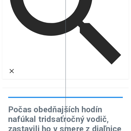
Počas obedňajších hodín
nafúkal tridsaťročný vodič,
zastavili ho v smere z diaľnice