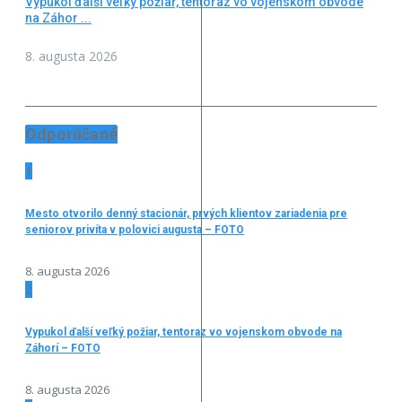
Vypukol ďalší veľký požiar, tentoraz vo vojenskom obvode
na Záhor ...
8. augusta 2026
Odporúčané
1
Mesto otvorilo denný stacionár, prvých klientov zariadenia pre
seniorov privíta v polovici augusta – FOTO
8. augusta 2026
2
Vypukol ďalší veľký požiar, tentoraz vo vojenskom obvode na
Záhorí – FOTO
8. augusta 2026