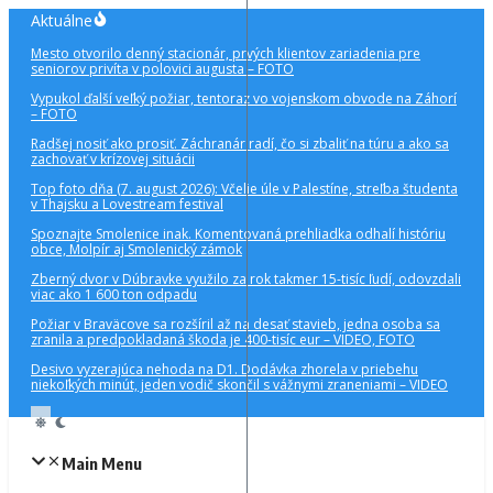
Preskočiť
Aktuálne
na
Mesto otvorilo denný stacionár, prvých klientov zariadenia pre
obsah
seniorov privíta v polovici augusta – FOTO
Vypukol ďalší veľký požiar, tentoraz vo vojenskom obvode na Záhorí
– FOTO
Radšej nosiť ako prosiť. Záchranár radí, čo si zbaliť na túru a ako sa
zachovať v krízovej situácii
Top foto dňa (7. august 2026): Včelie úle v Palestíne, streľba študenta
v Thajsku a Lovestream festival
Spoznajte Smolenice inak. Komentovaná prehliadka odhalí históriu
obce, Molpír aj Smolenický zámok
Zberný dvor v Dúbravke využilo za rok takmer 15-tisíc ľudí, odovzdali
viac ako 1 600 ton odpadu
Požiar v Braväcove sa rozšíril až na desať stavieb, jedna osoba sa
zranila a predpokladaná škoda je 400-tisíc eur – VIDEO, FOTO
Desivo vyzerajúca nehoda na D1. Dodávka zhorela v priebehu
niekoľkých minút, jeden vodič skončil s vážnymi zraneniami – VIDEO
Main Menu