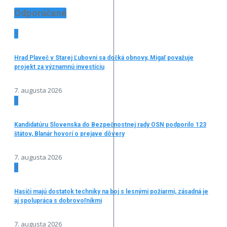
Odporúčané
1
Hrad Plaveč v Starej Ľubovni sa dočká obnovy, Migaľ považuje
projekt za významnú investíciu
7. augusta 2026
2
Kandidatúru Slovenska do Bezpečnostnej rady OSN podporilo 123
štátov, Blanár hovorí o prejave dôvery
7. augusta 2026
3
Hasiči majú dostatok techniky na boj s lesnými požiarmi, zásadná je
aj spolupráca s dobrovoľníkmi
7. augusta 2026