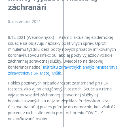
záchranári
8. decembra 2021
8.12.2021 (Webnoviny.sk) – V rámci aktuálnej epidemickej
situácie sa objavujú náznaky pozitívnych správ. Oproti
minulému týždňu klesli počty nových prípadov infikovaných
koronavírusovou infekciou, ako aj počty výjazdov vozidiel
záchrannej zdravotnej služby. Uviedol to na tlačovej
konferencii riaditeľ
Inštitútu zdravotných analýz
Ministerstva
zdravotníctva SR
Matej Mišík
.
Pokles pozitívnych prípadov rezort zaznamenal pri PCR
testoch, ako aj pri antigénových testoch. Situácia v rámci
výjazdov vozidiel záchrannej zdravotnej služby aj
hospitalizovaných sa najviac zlepšila v Prešovskom kraji.
Celkovo badať aj pokles príjmov do nemocníc, kde však 82
percent z nich stále tvoria proti ochoreniu COVID-19
nezaočkované osoby.