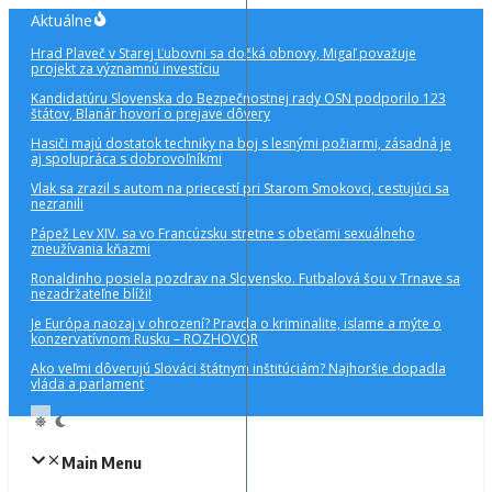
Preskočiť
Aktuálne
na
Hrad Plaveč v Starej Ľubovni sa dočká obnovy, Migaľ považuje
obsah
projekt za významnú investíciu
Kandidatúru Slovenska do Bezpečnostnej rady OSN podporilo 123
štátov, Blanár hovorí o prejave dôvery
Hasiči majú dostatok techniky na boj s lesnými požiarmi, zásadná je
aj spolupráca s dobrovoľníkmi
Vlak sa zrazil s autom na priecestí pri Starom Smokovci, cestujúci sa
nezranili
Pápež Lev XIV. sa vo Francúzsku stretne s obeťami sexuálneho
zneužívania kňazmi
Ronaldinho posiela pozdrav na Slovensko. Futbalová šou v Trnave sa
nezadržateľne blíži!
Je Európa naozaj v ohrození? Pravda o kriminalite, islame a mýte o
konzervatívnom Rusku – ROZHOVOR
Ako veľmi dôverujú Slováci štátnym inštitúciám? Najhoršie dopadla
vláda a parlament
Main Menu