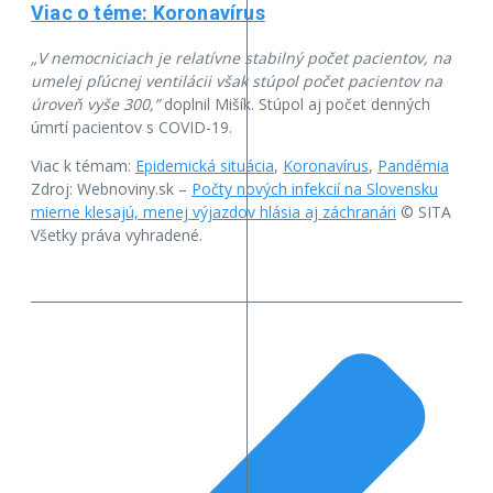
Viac o téme: Koronavírus
„V nemocniciach je relatívne stabilný počet pacientov, na
umelej pľúcnej ventilácii však stúpol počet pacientov na
úroveň vyše 300,”
doplnil Mišík. Stúpol aj počet denných
úmrtí pacientov s COVID-19.
Viac k témam:
Epidemická situácia
,
Koronavírus
,
Pandémia
Zdroj: Webnoviny.sk –
Počty nových infekcií na Slovensku
mierne klesajú, menej výjazdov hlásia aj záchranári
© SITA
Všetky práva vyhradené.