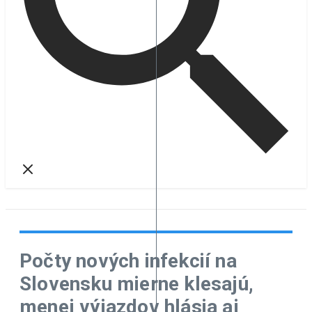
Počty nových infekcií na
Slovensku mierne klesajú,
menej výjazdov hlásia aj