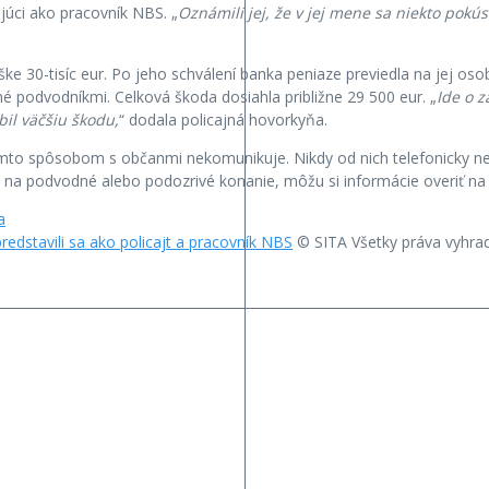
júci ako pracovník NBS. „
Oznámili jej, že v jej mene sa niekto pokú
ke 30-tisíc eur. Po jeho schválení banka peniaze previedla na jej oso
é podvodníkmi. Celková škoda dosiahla približne 29 500 eur. „
Ide o 
bil väčšiu škodu,
“ dodala policajná hovorkyňa.
kýmto spôsobom s občanmi nekomunikuje. Nikdy od nich telefonicky ne
 na podvodné alebo podozrivé konanie, môžu si informácie overiť na t
a
predstavili sa ako policajt a pracovník NBS
© SITA Všetky práva vyhra