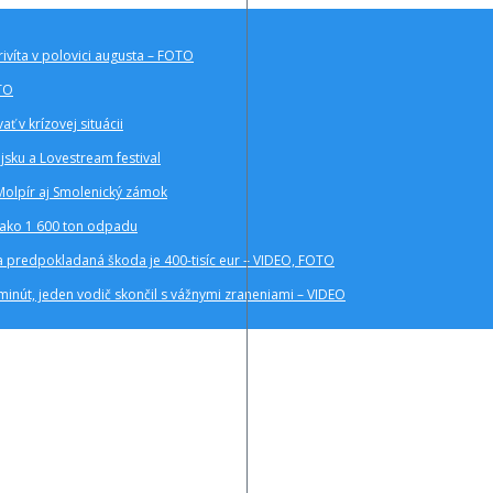
rivíta v polovici augusta – FOTO
OTO
ť v krízovej situácii
ajsku a Lovestream festival
Molpír aj Smolenický zámok
c ako 1 600 ton odpadu
a a predpokladaná škoda je 400-tisíc eur – VIDEO, FOTO
inút, jeden vodič skončil s vážnymi zraneniami – VIDEO