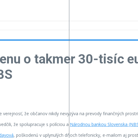
ženu o takmer 30-tisíc eu
NBS
uje verejnosť, že občanov nikdy nevyzýva na prevody finančných prostr
edčili, že spolupracuje s políciou a
Národnou bankou Slovenska (NB
gdayová
, poškodenú v uplynulých dňoch telefonicky, e-mailom aj prost