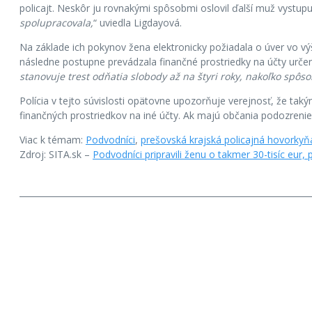
policajt. Neskôr ju rovnakými spôsobmi oslovil ďalší muž vystupu
spolupracovala,
“ uviedla Ligdayová.
Na základe ich pokynov žena elektronicky požiadala o úver vo výš
následne postupne prevádzala finančné prostriedky na účty určen
stanovuje trest odňatia slobody až na štyri roky, nakoľko spôso
Polícia v tejto súvislosti opätovne upozorňuje verejnosť, že ta
finančných prostriedkov na iné účty. Ak majú občania podozrenie
Viac k témam:
Podvodníci
,
prešovská krajská policajná hovorkyň
Zdroj: SITA.sk –
Podvodníci pripravili ženu o takmer 30-tisíc eur, 