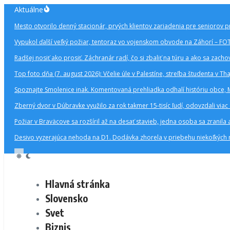
Preskočiť
Aktuálne
na
Mesto otvorilo denný stacionár, prvých klientov zariadenia pre seniorov p
obsah
Vypukol ďalší veľký požiar, tentoraz vo vojenskom obvode na Záhorí – F
Radšej nosiť ako prosiť. Záchranár radí, čo si zbaliť na túru a ako sa zachova
Top foto dňa (7. august 2026): Včelie úle v Palestíne, streľba študenta v Th
Spoznajte Smolenice inak. Komentovaná prehliadka odhalí históriu obce, 
Zberný dvor v Dúbravke využilo za rok takmer 15-tisíc ľudí, odovzdali via
Požiar v Braväcove sa rozšíril až na desať stavieb, jedna osoba sa zranil
Desivo vyzerajúca nehoda na D1. Dodávka zhorela v priebehu niekoľkých m
Hlavná stránka
Slovensko
Svet
Biznis