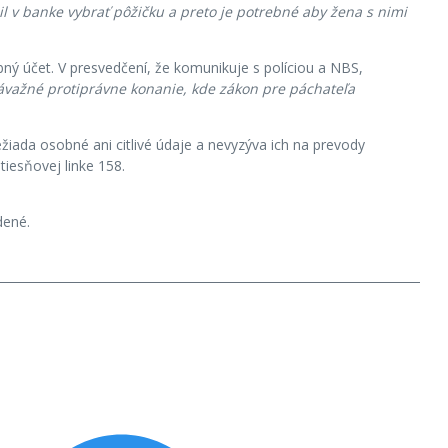
sil v banke vybrať pôžičku a preto je potrebné aby žena s nimi
bný účet. V presvedčení, že komunikuje s políciou a NBS,
závažné protiprávne konanie, kde zákon pre páchateľa
žiada osobné ani citlivé údaje a nevyzýva ich na prevody
iesňovej linke 158.
dené.