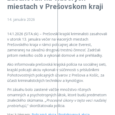
miestach v Prešovskom kraji
14. januára 2026
14.1.2026 (SITA.sk) – Prešovskí krajskí kriminalisti zasahovali
v utorok 13. januára večer na viacerých miestach
Prešovského kraja v rámci policajnej akcie Everest,
zameranej na závažnú drogovú trestnú činnosť. Zadržali
pritom niekoľko osôb a vykonali domové a iné prehliadky.
Ako informovala prešovská krajská polícia na sociálnej sieti,
krajskí policajti akciu vykonali v súčinnosti s príslušníkmi
Pohotovostných policajných útvarov z Prešova a Košíc, za
účasti kriminalistických technikov a kynológov.
Pri zásahu bolo zaistené väčšie množstvo rôznych
omamných a psychotropných látok, ktoré budú predmetom
znaleckého skúmania. „
Procesné úkony v tejto veci naďalej
prebiehajú
,“ skonštatovala polícia.
Viac k témam:
Policajná akcia
,
Protidrogová akcia