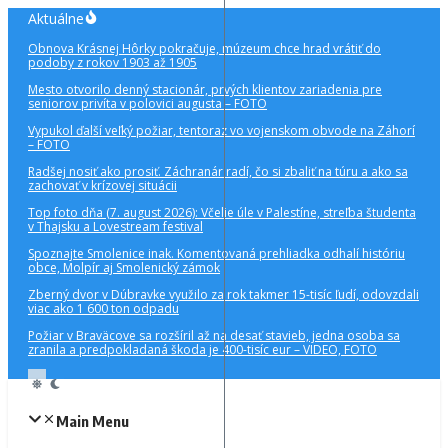
Preskočiť
Aktuálne
na
Obnova Krásnej Hôrky pokračuje, múzeum chce hrad vrátiť do
obsah
podoby z rokov 1903 až 1905
Mesto otvorilo denný stacionár, prvých klientov zariadenia pre
seniorov privíta v polovici augusta – FOTO
Vypukol ďalší veľký požiar, tentoraz vo vojenskom obvode na Záhorí
– FOTO
Radšej nosiť ako prosiť. Záchranár radí, čo si zbaliť na túru a ako sa
zachovať v krízovej situácii
Top foto dňa (7. august 2026): Včelie úle v Palestíne, streľba študenta
v Thajsku a Lovestream festival
Spoznajte Smolenice inak. Komentovaná prehliadka odhalí históriu
obce, Molpír aj Smolenický zámok
Zberný dvor v Dúbravke využilo za rok takmer 15-tisíc ľudí, odovzdali
viac ako 1 600 ton odpadu
Požiar v Braväcove sa rozšíril až na desať stavieb, jedna osoba sa
zranila a predpokladaná škoda je 400-tisíc eur – VIDEO, FOTO
Main Menu