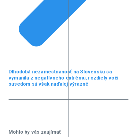
Dlhodobá nezamestnanosť na Slovensku sa
vymanila z negatívneho extrému, rozdiely voči
susedom sú však naďalej výrazné
Mohlo by vás zaujímať