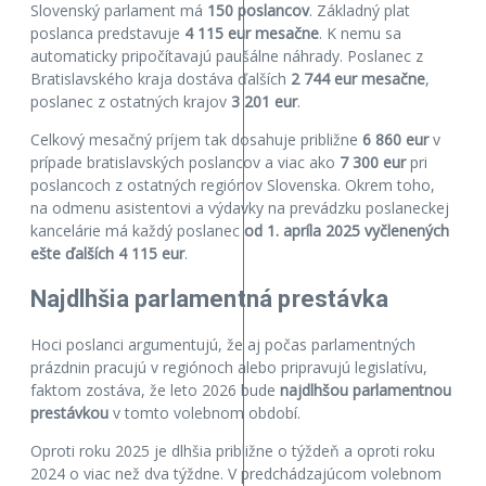
Slovenský parlament má
150 poslancov
. Základný plat
poslanca predstavuje
4 115 eur mesačne
. K nemu sa
automaticky pripočítavajú paušálne náhrady. Poslanec z
Bratislavského kraja dostáva ďalších
2 744 eur mesačne
,
poslanec z ostatných krajov
3 201 eur
.
Celkový mesačný príjem tak dosahuje približne
6 860 eur
v
prípade bratislavských poslancov a viac ako
7 300 eur
pri
poslancoch z ostatných regiónov Slovenska. Okrem toho,
na odmenu asistentovi a výdavky na prevádzku poslaneckej
kancelárie má každý poslanec
od 1. apríla 2025
vyčlenených
ešte ďalších 4 115 eur
.
Najdlhšia parlamentná prestávka
Hoci poslanci argumentujú, že aj počas parlamentných
prázdnin pracujú v regiónoch alebo pripravujú legislatívu,
faktom zostáva, že leto 2026 bude
najdlhšou parlamentnou
prestávkou
v tomto volebnom období.
Oproti roku 2025 je dlhšia približne o týždeň a oproti roku
2024 o viac než dva týždne. V predchádzajúcom volebnom