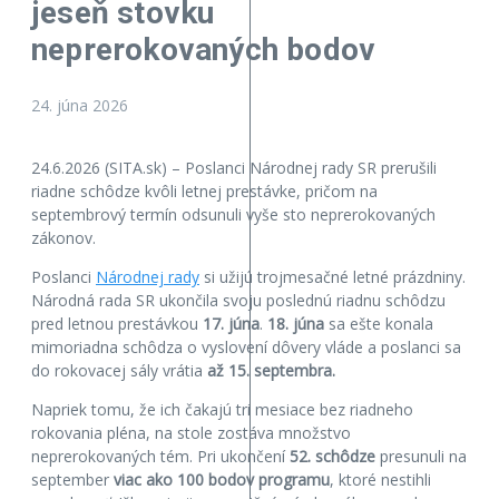
jeseň stovku
neprerokovaných bodov
24. júna 2026
24.6.2026 (SITA.sk) – Poslanci Národnej rady SR prerušili
riadne schôdze kvôli letnej prestávke, pričom na
septembrový termín odsunuli vyše sto neprerokovaných
zákonov.
Poslanci
Národnej rady
si užijú trojmesačné letné prázdniny.
Národná rada SR ukončila svoju poslednú riadnu schôdzu
pred letnou prestávkou
17. júna
.
18. júna
sa ešte konala
mimoriadna schôdza o vyslovení dôvery vláde a poslanci sa
do rokovacej sály vrátia
až 15. septembra.
Napriek tomu, že ich čakajú tri mesiace bez riadneho
rokovania pléna, na stole zostáva množstvo
neprerokovaných tém. Pri ukončení
52. schôdze
presunuli na
september
viac ako 100 bodov programu
, ktoré nestihli