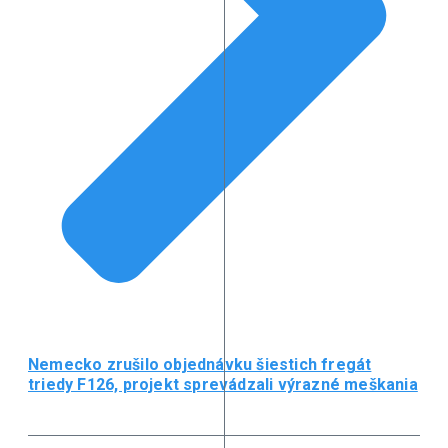
Nemecko zrušilo objednávku šiestich fregát
triedy F126, projekt sprevádzali výrazné meškania