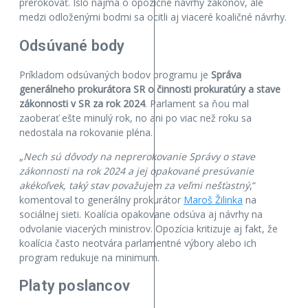
prerokovať. Išlo najmä o opozičné návrhy zákonov, ale
medzi odloženými bodmi sa ocitli aj viaceré koaličné návrhy.
Odsúvané body
Príkladom odsúvaných bodov programu je
Správa
generálneho prokurátora SR
o činnosti prokuratúry a stave
zákonnosti v SR za rok 2024
. Parlament sa ňou mal
zaoberať ešte minulý rok, no ani po viac než roku sa
nedostala na rokovanie pléna.
„
Nech sú dôvody na neprerokovanie Správy o stave
zákonnosti na rok 2024 a jej opakované presúvanie
akékoľvek, taký stav považujem za veľmi nešťastný
,“
komentoval to generálny prokurátor
Maroš Žilinka
na
sociálnej sieti. Koalícia opakovane odsúva aj návrhy na
odvolanie viacerých ministrov. Opozícia kritizuje aj fakt, že
koalícia často neotvára parlamentné výbory alebo ich
program redukuje na minimum.
Platy poslancov