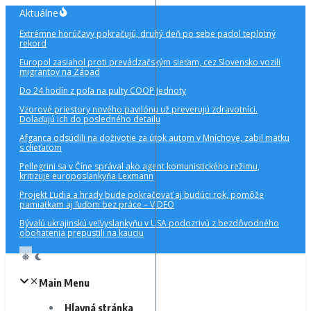
Preskočiť
Aktuálne
na
Extrémne horúčavy pokračujú, druhý deň po sebe padol teplotný
obsah
rekord
Europol zasiahol proti prevádzačským sieťam, cez Slovensko vozili
migrantov na Západ
Do 24 hodín z poľa na pulty COOP Jednoty
Vzorové priestory nového pavilónu už preverujú zdravotníci.
Dolaďujú ich do posledného detailu
Afganca odsúdili na doživotie za útok autom v Mníchove, zabil matku
s dieťaťom
Pellegrini sa v Číne správal ako agent komunistického režimu,
kritizuje europoslankyňa Lexmann
Projekt Ľudia a hrady bude pokračovať aj budúci rok, pomôže
pamiatkam aj ľuďom bez práce – VIDEO
Bývalú ukrajinskú veľvyslankyňu v USA podozrivú z bezdôvodného
obohatenia prepustili na kauciu
Main Menu
Hlavná stránka