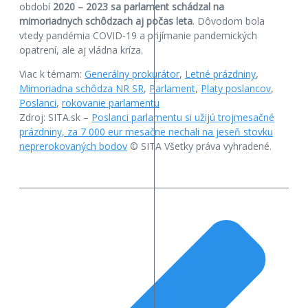
období
2020 – 2023 sa parlament schádzal na
mimoriadnych schôdzach aj počas leta
. Dôvodom bola
vtedy pandémia COVID-19 a prijímanie pandemických
opatrení, ale aj vládna kríza.
Viac k témam:
Generálny prokurátor
,
Letné prázdniny
,
Mimoriadna schôdza NR SR
,
Parlament
,
Platy poslancov
,
Poslanci
,
rokovanie parlamentu
Zdroj: SITA.sk –
Poslanci parlamentu si užijú trojmesačné
prázdniny, za 7 000 eur mesačne nechali na jeseň stovku
neprerokovaných bodov
© SITA Všetky práva vyhradené.