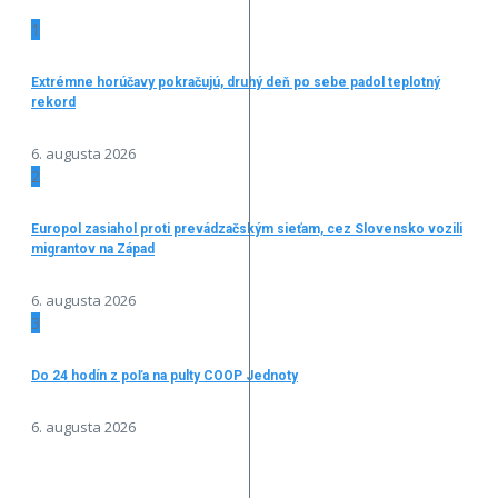
1
Extrémne horúčavy pokračujú, druhý deň po sebe padol teplotný
rekord
6. augusta 2026
2
Europol zasiahol proti prevádzačským sieťam, cez Slovensko vozili
migrantov na Západ
6. augusta 2026
3
Do 24 hodín z poľa na pulty COOP Jednoty
6. augusta 2026