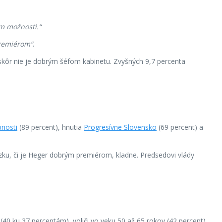
m možnosti.“
remiérom“
.
 skôr nie je dobrým šéfom kabinetu. Zvyšných 9,7 percenta
bnosti
(89 percent), hnutia
Progresívne Slovensko
(69 percent) a
zku, či je Heger dobrým premiérom, kladne. Predsedovi vlády
0 ku 37 percentám), voliči vo veku 50 až 65 rokov (42 percent),