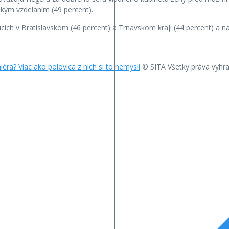
ským vzdelaním (49 percent).
cich v Bratislavskom (46 percent) a Trnavskom kraji (44 percent) a na
ra? Viac ako polovica z nich si to nemyslí
© SITA Všetky práva vyhr