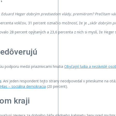
vás Eduard Heger dobrým predsedom vlády, premiérom? Prečítam vá
percenta voličov, 31 percent označilo možnosť, že je
„skôr dobrým p
valo 28 percent opýtaných a 23,6 percenta z nich si myslí, že Heger
nedôverujú
čšiu podporu medzi priaznivcami hnutia
Obyčajní ľudia a nezávislé oso
a
. Ani jeden respondent tejto strany neodpovedal v prieskume na otá
Hlas – sociálna demokracia
(20 percent).
om kraji
považujú Hegera za dobrého šéfa vládneho kabinetu ženy pred mužmi (4