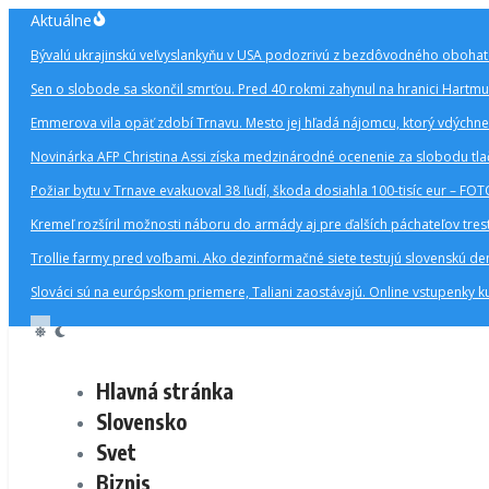
Preskočiť
Aktuálne
na
Bývalú ukrajinskú veľvyslankyňu v USA podozrivú z bezdôvodného obohaten
obsah
Sen o slobode sa skončil smrťou. Pred 40 rokmi zahynul na hranici Hartmu
Emmerova vila opäť zdobí Trnavu. Mesto jej hľadá nájomcu, ktorý vdýchne 
Novinárka AFP Christina Assi získa medzinárodné ocenenie za slobodu tla
Požiar bytu v Trnave evakuoval 38 ľudí, škoda dosiahla 100-tisíc eur – FO
Kremeľ rozšíril možnosti náboru do armády aj pre ďalších páchateľov tres
Trollie farmy pred voľbami. Ako dezinformačné siete testujú slovenskú d
Slováci sú na európskom priemere, Taliani zaostávajú. Online vstupenky k
Hlavná stránka
Slovensko
Svet
Biznis