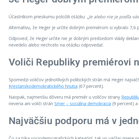
Účastníkom prieskumu položili otázku:
„Je alebo nie je podľa 
Alternatívu, že Heger je určite dobrým premiérom si vybralo 7,6 
Odpoveď, že Heger určite nie je dobrým predsedom vlády deklaro
nevedelo alebo nechcelo na otázku odpovedať.
Voliči Republiky premiérovi 
Spomedzi voličov jednotlivých politických strán má Heger najvä
Kresťanskodemokratického hnutia
(67 percent).
Naopak, najmenšiu dôveru má premiér u voličov strany
Republik
neveria ani voliči strán
Smer – sociálna demokracia
(9 percent) a
Najväčšiu podporu má v jedn
Čo sa týka sociodemografických kategórií, tak vo väčšej miere 