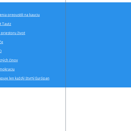
ia prepustili na kauciu
t Tautz
priestoru život
če
TO
tných činov
emokraciu
upuje len každý štvrtý Európan