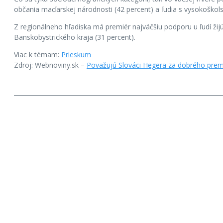
občania maďarskej národnosti (42 percent) a ľudia s vysokoškol
Z regionálneho hľadiska má premiér najväčšiu podporu u ľudí žijú
Banskobystrického kraja (31 percent).
Viac k témam:
Prieskum
Zdroj: Webnoviny.sk –
Považujú Slováci Hegera za dobrého premié