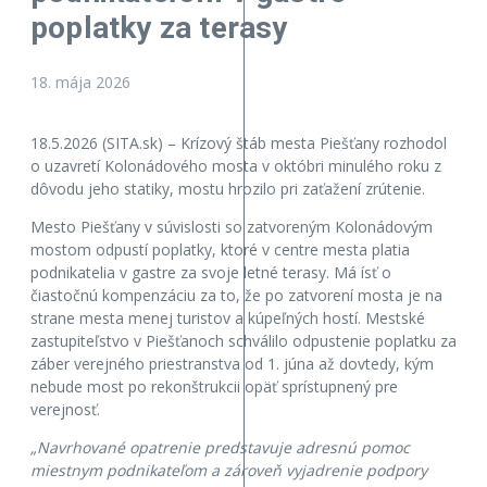
poplatky za terasy
18. mája 2026
18.5.2026 (SITA.sk) – Krízový štáb mesta Piešťany rozhodol
o uzavretí Kolonádového mosta v októbri minulého roku z
dôvodu jeho statiky, mostu hrozilo pri zaťažení zrútenie.
Mesto Piešťany v súvislosti so zatvoreným Kolonádovým
mostom odpustí poplatky, ktoré v centre mesta platia
podnikatelia v gastre za svoje letné terasy. Má ísť o
čiastočnú kompenzáciu za to, že po zatvorení mosta je na
strane mesta menej turistov a kúpeľných hostí. Mestské
zastupiteľstvo v Piešťanoch schválilo odpustenie poplatku za
záber verejného priestranstva od 1. júna až dovtedy, kým
nebude most po rekonštrukcii opäť sprístupnený pre
verejnosť.
„Navrhované opatrenie predstavuje adresnú pomoc
miestnym podnikateľom a zároveň vyjadrenie podpory