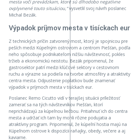
mesta voči prevádzkam, ktoré sú dlhodobo negatívne
ovplyvnené touto situáciou,“
vysvetlil svoj návrh poslanec
Michal Bezák.
Výpadok príjmov mesta v tisíckach eur
Z technických príčin zatvorený most, ktorý je spojnicou pre
peších medzi Kúpeľným ostrovom a centrom Piešťan, podľa
neho spôsobuje podnikateľom nižšiu návštevnosť, pokles
tržieb a ekonomickú neistotu. Bezák pripomenul, že
gastrosektor patrí medzi kľúčové sektory v cestovnom
ruchu a výrazne sa podieľa na tvorbe atmosféry a atraktivity
centra mesta. Odpustenie poplatkov bude znamenať
výpadok v príjmoch mesta v tisíckach eur.
Poslanec Remo Cicutto vidí v terajšej situácii príležitosť
zamerať sa na tých návštevníkov Piešťan, ktorí
neprichádzajú za kúpeľnou liečbou. Pritiahnuť ich do centra
mesta a udržať ich tam by mohli rôzne podujatia a
atraktívny program. Pripomenul, že kúpeľní hostia majú na
Kúpeľnom ostrove k dispozícii raňajky, obedy, večere a aj
kaviarne.