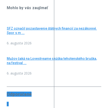
Mohlo by vás zaujímať
SFZ označil pozastavenie štátnych financií za nezákonné.
Spor s m ...
6. augusta 2026
Mužov čaká na Lovestreame skúška tehotenského bruška,
na festival ...
6. augusta 2026
Odporúčané
1