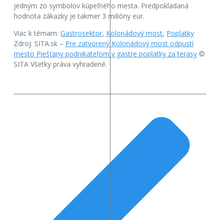
jedným zo symbolov kúpeľného mesta. Predpokladaná
hodnota zákazky je takmer 3 milióny eur.
Viac k témam:
Gastrosektor
,
Kolonádový most
,
Poplatky
Zdroj: SITA.sk –
Pre zatvorený Kolonádový most odpustí
mesto Piešťany podnikateľom v gastre poplatky za terasy
©
SITA Všetky práva vyhradené.