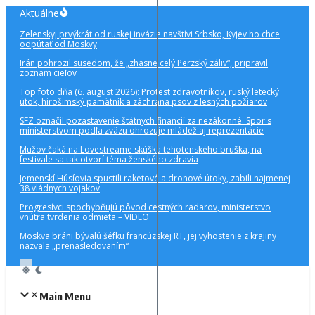
Preskočiť
Aktuálne
na
Zelenskyj prvýkrát od ruskej invázie navštívi Srbsko, Kyjev ho chce
obsah
odpútať od Moskvy
Irán pohrozil susedom, že „zhasne celý Perzský záliv“, pripravil
zoznam cieľov
Top foto dňa (6. august 2026): Protest zdravotníkov, ruský letecký
útok, hirošimský pamätník a záchrana psov z lesných požiarov
SFZ označil pozastavenie štátnych financií za nezákonné. Spor s
ministerstvom podľa zväzu ohrozuje mládež aj reprezentácie
Mužov čaká na Lovestreame skúška tehotenského bruška, na
festivale sa tak otvorí téma ženského zdravia
Jemenskí Húsíovia spustili raketové a dronové útoky, zabili najmenej
38 vládnych vojakov
Progresívci spochybňujú pôvod cestných radarov, ministerstvo
vnútra tvrdenia odmieta – VIDEO
Moskva bráni bývalú šéfku francúzskej RT, jej vyhostenie z krajiny
nazvala „prenasledovaním“
Main Menu