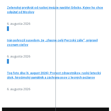
Zelenskyj prvýkrát od ruskej invázie navštívi Srbsko, Kyjev ho chce
odpútať od Moskvy
6. augusta 2026
2
Irán pohrozil susedom, že „zhasne celý Perzský záliv“, pripravil
zoznam cieľov
6. augusta 2026
3
Top foto dňa (6. august 2026): Protest zdravotníkov, ruský letecký
útok, hirošimský pamätník a záchrana psov z lesných požiarov
6. augusta 2026