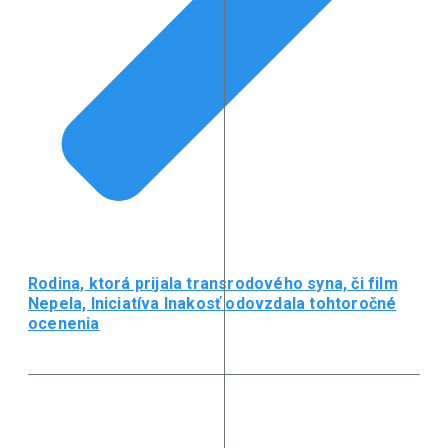
Rodina, ktorá prijala transrodového syna, či film
Nepela, Iniciatíva Inakosť odovzdala tohtoročné
ocenenia