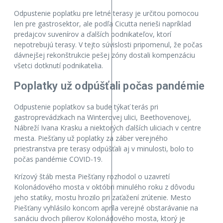
Odpustenie poplatku pre letné terasy je určitou pomocou
len pre gastrosektor, ale podľa Cicutta nerieši napríklad
predajcov suvenírov a ďalších podnikateľov, ktorí
nepotrebujú terasy. V tejto súvislosti pripomenul, že počas
dávnejšej rekonštrukcie pešej zóny dostali kompenzáciu
všetci dotknutí podnikatelia.
Poplatky už odpúšťali počas pandémie
Odpustenie poplatkov sa bude týkať terás pri
gastroprevádzkach na Winterovej ulici, Beethovenovej,
Nábreží Ivana Krasku a niektorých ďalších uliciach v centre
mesta. Piešťany už poplatky za záber verejného
priestranstva pre terasy odpúšťali aj v minulosti, bolo to
počas pandémie COVID-19.
Krízový štáb mesta Piešťany rozhodol o uzavretí
Kolonádového mosta v októbri minulého roku z dôvodu
jeho statiky, mostu hrozilo pri zaťažení zrútenie. Mesto
Piešťany vyhlásilo koncom apríla verejné obstarávanie na
sanáciu dvoch pilierov Kolonádového mosta, ktorý je