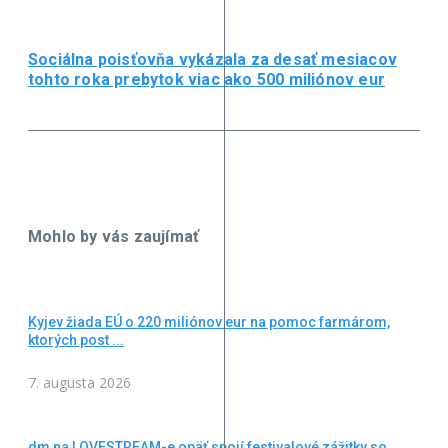
Sociálna poisťovňa vykázala za desať mesiacov
tohto roka prebytok viac ako 500 miliónov eur
Mohlo by vás zaujímať
Kyjev žiada EÚ o 220 miliónov eur na pomoc farmárom,
ktorých post ...
7. augusta 2026
dm na LOVESTREAM-e opäť spojí festivalové zážitky so