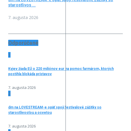
starostlivos ...
7. augusta 2026
Odporúčané
1
Kyjev žiada EÚ o 220 miliónov eur na pomoc farmárom, ktorých
postihla blokáda prístavov
7. augusta 2026
2
dm na LOVESTREAM-e opäť spojí festivalové zážitky so
starostlivosťou a osvetou
7. augusta 2026