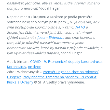
nastaviť to jednotne, aby sa vedeli ľudia v rámci voľného
pohybu orientovať,“
dodal Heger.
Napätie medzi Ukrajinou a Ruskom je podľa premiéra
potrebné riešiť spoločným postupom.
„Tu je dôležité, aby
sme postupovali koordinovane aj v rámci
NATO
a
Spojenými štátmi americkými. Sám som mal minulý
týždeň telefonát s
Joeom Bidenom,
kde sme hovorili o
tom, aké je dôležité nastaviť parametre a jasne
pomenovať sankcie, ktoré by nastali v prípade eskalácie, a
tým vyvolať deeskaláciu napätia,“
dodal Heger.
Viac k témam:
COVID-19
,
Ekonomické dopady koronavírusu
,
Koronavírus
,
omikron
Zdroj: Webnoviny.sk –
Premiér Heger sa chce na rokovaní
Európskej rady prioritne zamerať na pandémiu či konflikt
Ruska a Ukrajiny
© SITA Všetky práva vyhradené.