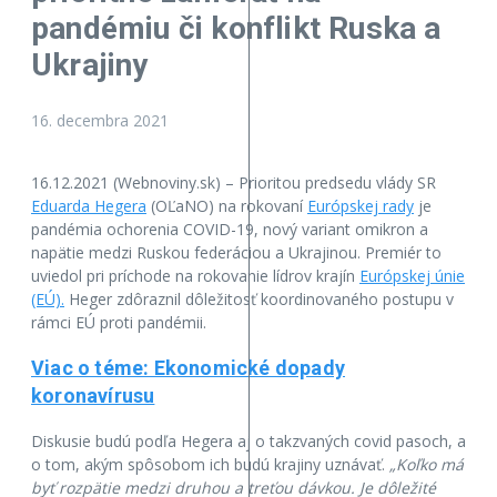
pandémiu či konflikt Ruska a
Ukrajiny
16. decembra 2021
16.12.2021 (Webnoviny.sk) – Prioritou predsedu vlády SR
Eduarda Hegera
(OĽaNO) na rokovaní
Európskej rady
je
pandémia ochorenia COVID-19, nový variant omikron a
napätie medzi Ruskou federáciou a Ukrajinou. Premiér to
uviedol pri príchode na rokovanie lídrov krajín
Európskej únie
(EÚ).
Heger zdôraznil dôležitosť koordinovaného postupu v
rámci EÚ proti pandémii.
Viac o téme: Ekonomické dopady
koronavírusu
Diskusie budú podľa Hegera aj o takzvaných covid pasoch, a
o tom, akým spôsobom ich budú krajiny uznávať.
„Koľko má
byť rozpätie medzi druhou a treťou dávkou. Je dôležité