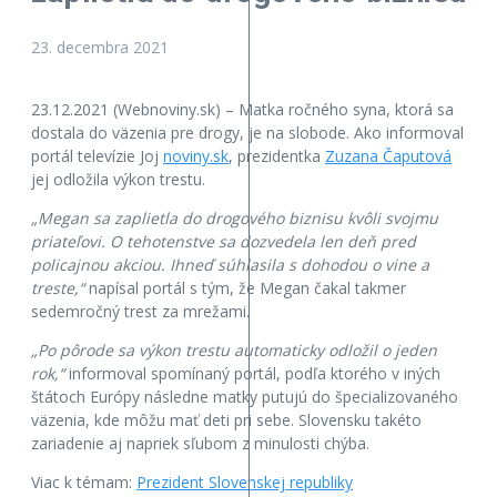
23. decembra 2021
23.12.2021 (Webnoviny.sk) – Matka ročného syna, ktorá sa
dostala do väzenia pre drogy, je na slobode. Ako informoval
portál televízie Joj
noviny.sk
, prezidentka
Zuzana Čaputová
jej odložila výkon trestu.
„Megan sa zaplietla do drogového biznisu kvôli svojmu
priateľovi. O tehotenstve sa dozvedela len deň pred
policajnou akciou. Ihneď súhlasila s dohodou o vine a
treste,“
napísal portál s tým, že Megan čakal takmer
sedemročný trest za mrežami.
„Po pôrode sa výkon trestu automaticky odložil o jeden
rok,“
informoval spomínaný portál, podľa ktorého v iných
štátoch Európy následne matky putujú do špecializovaného
väzenia, kde môžu mať deti pri sebe. Slovensku takéto
zariadenie aj napriek sľubom z minulosti chýba.
Viac k témam:
Prezident Slovenskej republiky