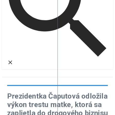
Prezidentka Čaputová odložila
výkon trestu matke, ktorá sa
zaplietla do drogového biznisu