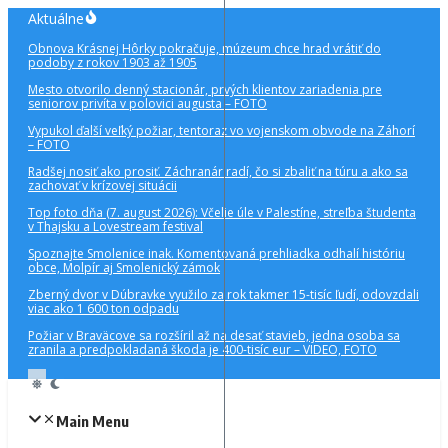
Preskočiť
Aktuálne
na
Obnova Krásnej Hôrky pokračuje, múzeum chce hrad vrátiť do
obsah
podoby z rokov 1903 až 1905
Mesto otvorilo denný stacionár, prvých klientov zariadenia pre
seniorov privíta v polovici augusta – FOTO
Vypukol ďalší veľký požiar, tentoraz vo vojenskom obvode na Záhorí
– FOTO
Radšej nosiť ako prosiť. Záchranár radí, čo si zbaliť na túru a ako sa
zachovať v krízovej situácii
Top foto dňa (7. august 2026): Včelie úle v Palestíne, streľba študenta
v Thajsku a Lovestream festival
Spoznajte Smolenice inak. Komentovaná prehliadka odhalí históriu
obce, Molpír aj Smolenický zámok
Zberný dvor v Dúbravke využilo za rok takmer 15-tisíc ľudí, odovzdali
viac ako 1 600 ton odpadu
Požiar v Braväcove sa rozšíril až na desať stavieb, jedna osoba sa
zranila a predpokladaná škoda je 400-tisíc eur – VIDEO, FOTO
Main Menu